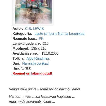
Autor
C.S. LEWIS
Kategooria
Laste ja noorte
Narnia kroonikad
Raamatu kaas
PK
Lehekülgede arv
216
Mõõtmed
135 x 210
Avaldamise aeg
19.10.2006
Tõlkija
Aldo Randmaa
Sari
Narnia kroonikad
Hind
9,78 €
Raamat on läbimüüdud!
Vangistatud prints – tema riik on hävingu äärel
Narnia… maa, mida laastavad Hiiglased …
maa, mida ähvardab nõidus…