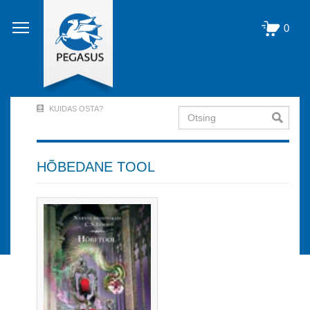
Liigu
edasi
0
põhisisu
juurde
KUIDAS OSTA?
Otsing
User
Account
Menu
HÕBEDANE TOOL
(logged
out)