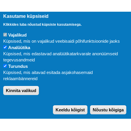
Kasutame küpsiseid
Klikkides luba nõustud küpsiste kasutamisega.
Vajalikud
Küpsised, mis on vajalikud veebisaidi põhifunktsioonide jaoks
Analüütika
Küpsised, mis edastavad analüütikatarkvarale anonüümseid
Uudised
tegevusandmeid
Turundus
Abi
Küpsised, mis aitavad esitada asjakohasemaid
KIRJASTUS PEGASUS OÜ © 2020
reklaambännereid
Paldiski mnt. 29 (A korpus VI korrus), Tallinn
Kinnita valikud
Üldtelefon: 666 1720
E-post:
pegasus[at]pegasus.ee
Keeldu kõigist
Nõustu kõigiga