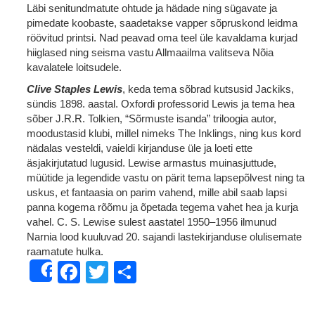
Läbi senitundmatute ohtude ja hädade ning sügavate ja
pimedate koobaste, saadetakse vapper sõpruskond leidma
röövitud printsi. Nad peavad oma teel üle kavaldama kurjad
hiiglased ning seisma vastu Allmaailma valitseva Nõia
kavalatele loitsudele.
Clive Staples Lewis
, keda tema sõbrad kutsusid Jackiks,
sündis 1898. aastal. Oxfordi professorid Lewis ja tema hea
sõber J.R.R. Tolkien, “Sõrmuste isanda” triloogia autor,
moodustasid klubi, millel nimeks The Inklings, ning kus kord
nädalas vesteldi, vaieldi kirjanduse üle ja loeti ette
äsjakirjutatud lugusid. Lewise armastus muinasjuttude,
müütide ja legendide vastu on pärit tema lapsepõlvest ning ta
uskus, et fantaasia on parim vahend, mille abil saab lapsi
panna kogema rõõmu ja õpetada tegema vahet hea ja kurja
vahel. C. S. Lewise sulest aastatel 1950–1956 ilmunud
Narnia lood kuuluvad 20. sajandi lastekirjanduse olulisemate
raamatute hulka.
Facebook
Twitter
Share
Share