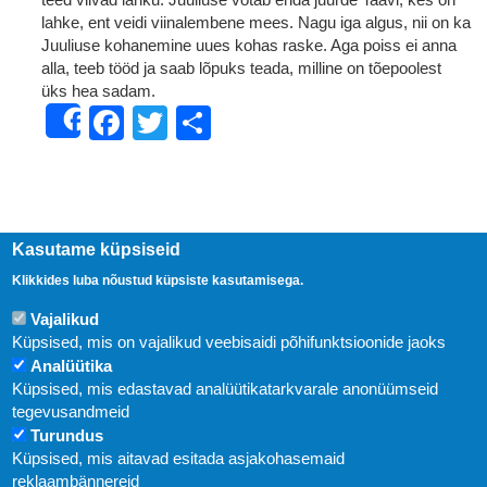
lahke, ent veidi viinalembene mees. Nagu iga algus, nii on ka
Juuliuse kohanemine uues kohas raske. Aga poiss ei anna
alla, teeb tööd ja saab lõpuks teada, milline on tõepoolest
üks hea sadam.
Facebook
Twitter
Share
Share
Kasutame küpsiseid
Klikkides luba nõustud küpsiste kasutamisega.
Vajalikud
Küpsised, mis on vajalikud veebisaidi põhifunktsioonide jaoks
Analüütika
Küpsised, mis edastavad analüütikatarkvarale anonüümseid
Uudised
tegevusandmeid
Turundus
Abi
Küpsised, mis aitavad esitada asjakohasemaid
KIRJASTUS PEGASUS OÜ © 2020
reklaambännereid