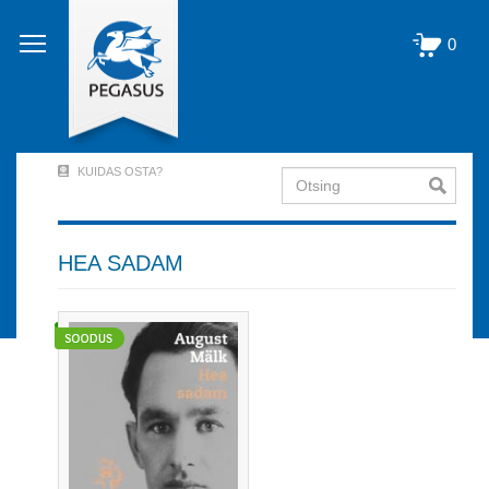
Liigu
edasi
0
põhisisu
juurde
KUIDAS OSTA?
Otsing
User
Account
Menu
HEA SADAM
(logged
out)