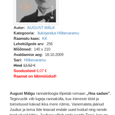
Autor
AUGUST MÄLK
Kategooria
Ilukirjandus
Hõbevaramu
Raamatu kaas
KK
Lehekülgede arv
256
Mõõtmed
140 x 210
Avaldamise aeg
18.10.2009
Sari
Hõbevaramu
Hind
12,52 €
Soodushind
6,07 €
Raamat on läbimüüdud!
August Mälgu
rannatriloogia lõpetab romaan
„Hea sadam”.
Tegevustik viib lugeja rannakülla, kus inimeste tööd ja
toimetused käivad ikka mere rütmis. Vanemateta jäänud
Juulius ja tema õde leiavad endale uued kodud ning nende
teed viivad lahku. Juuliuse võtab enda juurde Taavi, kes on