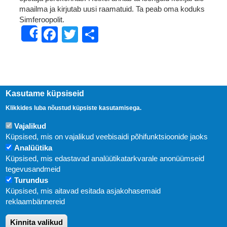
maailma ja kirjutab uusi raamatuid. Ta peab oma koduks
Simferoopolit.
Facebook
Twitter
Share
Share
Kasutame küpsiseid
Klikkides luba nõustud küpsiste kasutamisega.
Vajalikud
Küpsised, mis on vajalikud veebisaidi põhifunktsioonide jaoks
Analüütika
Küpsised, mis edastavad analüütikatarkvarale anonüümseid
Uudised
tegevusandmeid
Turundus
Abi
Küpsised, mis aitavad esitada asjakohasemaid
KIRJASTUS PEGASUS OÜ © 2020
reklaambännereid
Paldiski mnt. 29 (A korpus VI korrus), Tallinn
Kinnita valikud