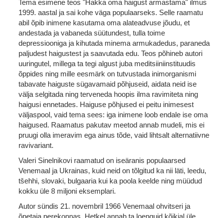
Tema esimene teos "Hakka oma haigust armastama" ilmus
1999. aastal ja sai kohe väga populaarseks. Selle raamatu
abil õpib inimene kasutama oma alateadvuse jõudu, et
andestada ja vabaneda süütundest, tulla toime
depressiooniga ja kihutada minema armukadedus, paraneda
paljudest haigustest ja saavutada edu. Teos põhineb autori
uuringutel, millega ta tegi algust juba meditsiiniinstituudis
õppides ning mille eesmärk on tutvustada inimorganismi
tabavate haiguste sügavamaid põhjuseid, aidata neid ise
välja selgitada ning terveneda hoopis ilma ravimiteta ning
haigusi ennetades. Haiguse põhjused ei peitu inimesest
väljaspool, vaid tema sees: iga inimene loob endale ise oma
haigused. Raamatus pakutav meetod annab mudeli, mis ei
pruugi olla imeravim ega ainus tõde, vaid lihtsalt alternatiivne
ravivariant.
Valeri Sinelnikovi raamatud on iseäranis populaarsed
Venemaal ja Ukrainas, kuid neid on tõlgitud ka nii läti, leedu,
tšehhi, slovaki, bulgaaria kui ka poola keelde ning müüdud
kokku üle 8 miljoni eksemplari.
Autor sündis 21. novembril 1966 Venemaal ohvitseri ja
õpetaja perekonnas. Hetkel annab ta loenguid kõikjal üle