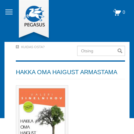
Liigu
edasi
0
põhisisu
juurde
KUIDAS OSTA?
Otsing
User
Account
Menu
HAKKA OMA HAIGUST ARMASTAMA
(logged
out)