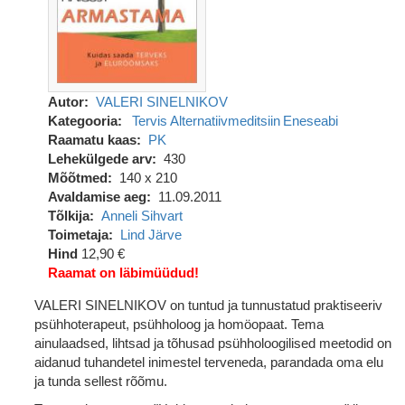
Autor
VALERI SINELNIKOV
Kategooria
Tervis
Alternatiivmeditsiin
Eneseabi
Raamatu kaas
PK
Lehekülgede arv
430
Mõõtmed
140 x 210
Avaldamise aeg
11.09.2011
Tõlkija
Anneli Sihvart
Toimetaja
Lind Järve
Hind
12,90 €
Raamat on läbimüüdud!
VALERI SINELNIKOV on tuntud ja tunnustatud praktiseeriv
psühhoterapeut, psühholoog ja homöopaat. Tema
ainulaadsed, lihtsad ja tõhusad psühholoogilised meetodid on
aidanud tuhandetel inimestel terveneda, parandada oma elu
ja tunda sellest rõõmu.