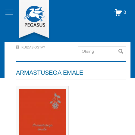
Liigu
edasi
0
põhisisu
juurde
KUIDAS OSTA?
Otsing
User
Account
Menu
ARMASTUSEGA EMALE
(logged
out)