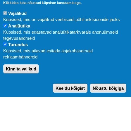
Klikkides luba nõustud küpsiste kasutamisega.
Vajalikud
Küpsised, mis on vajalikud veebisaidi põhifunktsioonide jaoks
Analüütika
Küpsised, mis edastavad analüütikatarkvarale anonüümseid
Uudised
tegevusandmeid
Turundus
Abi
Küpsised, mis aitavad esitada asjakohasemaid
KIRJASTUS PEGASUS OÜ © 2020
reklaambännereid
Paldiski mnt. 29 (A korpus VI korrus), Tallinn
Kinnita valikud
Üldtelefon: 666 1720
E-post:
pegasus[at]pegasus.ee
Keeldu kõigist
Nõustu kõigiga