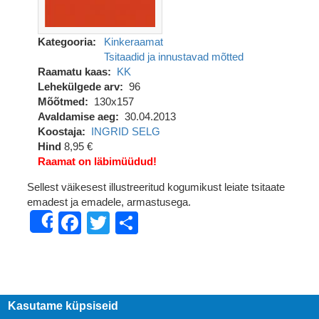
Kategooria
Kinkeraamat
Tsitaadid ja innustavad mõtted
Raamatu kaas
KK
Lehekülgede arv
96
Mõõtmed
130x157
Avaldamise aeg
30.04.2013
Koostaja
INGRID SELG
Hind
8,95 €
Raamat on läbimüüdud!
Sellest väikesest illustreeritud kogumikust leiate tsitaate
emadest ja emadele, armastusega.
Facebook
Twitter
Share
Share
Kasutame küpsiseid