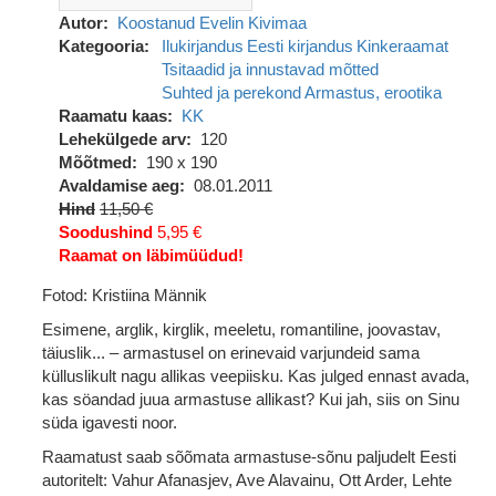
Autor
Koostanud Evelin Kivimaa
Kategooria
Ilukirjandus
Eesti kirjandus
Kinkeraamat
Tsitaadid ja innustavad mõtted
Suhted ja perekond
Armastus, erootika
Raamatu kaas
KK
Lehekülgede arv
120
Mõõtmed
190 x 190
Avaldamise aeg
08.01.2011
Hind
11,50 €
Soodushind
5,95 €
Raamat on läbimüüdud!
Fotod: Kristiina Männik
Esimene, arglik, kirglik, meeletu, romantiline, joovastav,
täiuslik... – armastusel on erinevaid varjundeid sama
külluslikult nagu allikas veepiisku. Kas julged ennast avada,
kas söandad juua armastuse allikast? Kui jah, siis on Sinu
süda igavesti noor.
Raamatust saab sõõmata armastuse-sõnu paljudelt Eesti
autoritelt: Vahur Afanasjev, Ave Alavainu, Ott Arder, Lehte