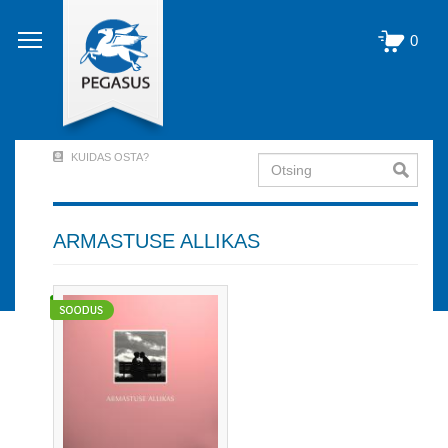
Liigu
edasi
0
põhisisu
juurde
KUIDAS OSTA?
Otsing
User
Account
Menu
ARMASTUSE ALLIKAS
(logged
out)