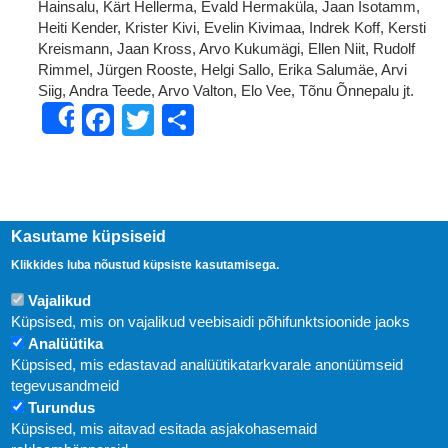
Hainsalu, Kärt Hellerma, Evald Hermaküla, Jaan Isotamm,
Heiti Kender, Krister Kivi, Evelin Kivimaa, Indrek Koff, Kersti
Kreismann, Jaan Kross, Arvo Kukumägi, Ellen Niit, Rudolf
Rimmel, Jürgen Rooste, Helgi Sallo, Erika Salumäe, Arvi
Siig, Andra Teede, Arvo Valton, Elo Vee, Tõnu Õnnepalu jt.
Facebook
Twitter
Share
Share
Kasutame küpsiseid
Klikkides luba nõustud küpsiste kasutamisega.
Vajalikud
Küpsised, mis on vajalikud veebisaidi põhifunktsioonide jaoks
Analüütika
Küpsised, mis edastavad analüütikatarkvarale anonüümseid
Uudised
tegevusandmeid
Turundus
Abi
Küpsised, mis aitavad esitada asjakohasemaid
KIRJASTUS PEGASUS OÜ © 2020