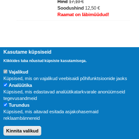
Hind
17,10 €
Soodushind
12,50 €
Raamat on läbimüüdud!
Kasutame küpsiseid
Klikkides luba nõustud küpsiste kasutamisega.
Vajalikud
Küpsised, mis on vajalikud veebisaidi põhifunktsioonide jaoks
Analüütika
Küpsised, mis edastavad analüütikatarkvarale anonüümseid
Uudised
tegevusandmeid
Turundus
Abi
Küpsised, mis aitavad esitada asjakohasemaid
KIRJASTUS PEGASUS OÜ © 2020
reklaambännereid
Paldiski mnt. 29 (A korpus VI korrus), Tallinn
Kinnita valikud
Üldtelefon: 666 1720