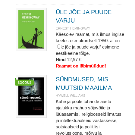
ÜLE JÕE JA PUUDE
VARJU
ERNEST HEMINGWAY
Käesolev raamat, mis ilmus inglise
keeles esmakordselt 1950. a, on
„Üle jõe ja puude varju“ esimene
eestikeelne tõlge.
Hind
12,97 €
Raamat on läbimüüdud!
SÜNDMUSED, MIS
MUUTSID MAAILMA
HYWELL WILLIAMS
Kahe ja poole tuhande aasta
ajalukku mahub sõjavõite ja
lüüasaamisi, religioosseid ilmutusi
ja intellektuaalseid vastasseise,
sotsiaalseid ja poliitilisi
revolutsioone, mõrvu ja