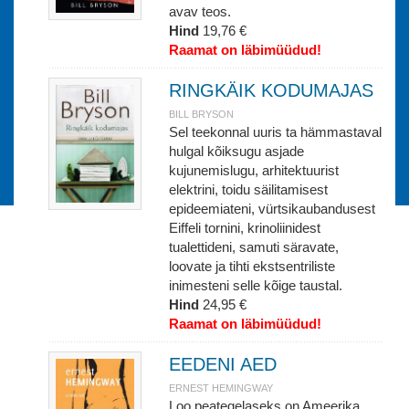
avav teos.
Hind
19,76 €
Raamat on läbimüüdud!
RINGKÄIK KODUMAJAS
BILL BRYSON
Sel teekonnal uuris ta hämmastaval
hulgal kõiksugu asjade
kujunemislugu, arhitektuurist
elektrini, toidu säilitamisest
epideemiateni, vürtsikaubandusest
Eiffeli tornini, krinoliinidest
tualettideni, samuti säravate,
loovate ja tihti ekstsentriliste
inimesteni selle kõige taustal.
Hind
24,95 €
Raamat on läbimüüdud!
EEDENI AED
ERNEST HEMINGWAY
Loo peategelaseks on Ameerika