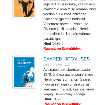
kirjanik David Bourne, kes on äsja
avaldanud oma teise romaani ning
veedab nüüd koos abikaasa
Catherine´iga mesinädalaid
Vahemere ääres – Prantsuse
Rivieras ja Hispaanias. Nende
romantiline idüll on võrdväärne
paradiisiga.
Hind
14,95 €
Raamat on läbimüüdud!
SAARED HOOVUSES
ERNEST HEMINGWAY
Avaldatud esmakordselt aastal
1970, üheksa aastat peale Ernest
Hemingway surma, on "Saared
hoovuses" lugu kunstnikust ja
seiklejast, mehest, kes sarnaneb
vägagi Hemingway endaga.
Hind
18,66 €
Raamat on läbimüüdud!