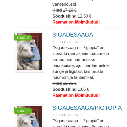
vandenõusid
Hind
17,10 €
Soodushind
12,50 €
Raamat on läbimüüdud!
SIGADESAAGA
KITTY FITZGERALD
"Sigadesaaga – Pigtopia" on
isevärki rännak inimsüdame ja
armastuse hämaraisse
padrikuisse, ajuti härdameelne,
sünge ja liigutav, täis musta
huumorit ja fantastikat.
Hind
12,71 €
Soodushind
1,66 €
Raamat on läbimüüdud!
SIGADESAAGA/PIGTOPIA
KITTY FITZGERALD
"Sigadesaaga – Pigtopia" on
isevärki rännak inimsüdame ja