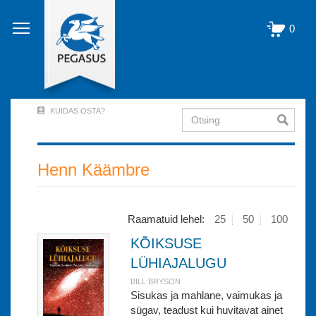
Liigu
edasi
0
põhisisu
juurde
KUIDAS OSTA?
Otsing
User
Account
Menu
Henn Käämbre
(logged
out)
Raamatuid lehel:
25
50
100
KÕIKSUSE
LÜHIAJALUGU
BILL BRYSON
Sisukas ja mahlane, vaimukas ja
sügav, teadust kui huvitavat ainet