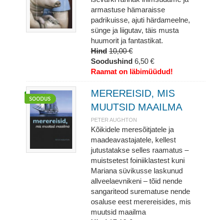
armastuse hämaraisse
padrikuisse, ajuti härdameelne,
sünge ja liigutav, täis musta
huumorit ja fantastikat.
Hind
10,00 €
Soodushind
6,50 €
Raamat on läbimüüdud!
MEREREISID, MIS
MUUTSID MAAILMA
PETER AUGHTON
Kõikidele meresõitjatele ja
maadeavastajatele, kellest
jutustatakse selles raamatus –
muistsetest foiniiklastest kuni
Mariana süvikusse laskunud
allveelaevnikeni – tõid nende
sangariteod surematuse nende
osaluse eest merereisides, mis
muutsid maailma