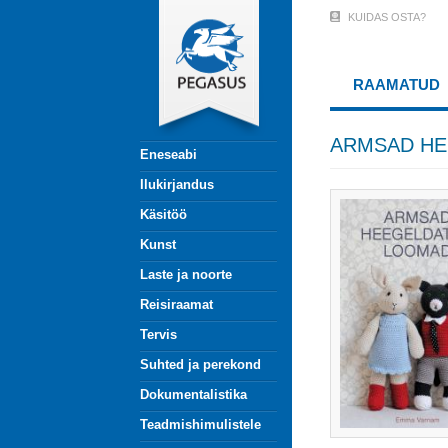
Liigu
KUIDAS OSTA?
User
edasi
põhisisu
Account
juurde
RAAMATUD
Menu
(logged
ARMSAD H
Eneseabi
out)
Ilukirjandus
Käsitöö
Kunst
Laste ja noorte
Reisiraamat
Tervis
Suhted ja perekond
Dokumentalistika
Teadmishimulistele