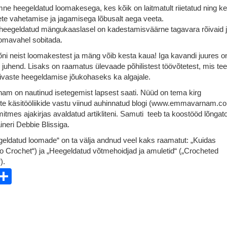
e heegeldatud loomakesega, kes kõik on laitmatult riietatud ning kel
iete vahetamise ja jagamisega lõbusalt aega veeta.
 heegeldatud mängukaaslasel on kadestamisväärne tagavara rõivaid 
omavahel sobitada.
ni neist loomakestest ja mäng võib kesta kaua! Iga kavandi juures o
e juhend. Lisaks on raamatus ülevaade põhilistest töövõtetest, mis te
ivaste heegeldamise jõukohaseks ka algajale.
m on nautinud isetegemist lapsest saati. Nüüd on tema kirg
ste käsitööliikide vastu viinud auhinnatud blogi (www.emmavarnam.co
mitmes ajakirjas avaldatud artikliteni. Samuti teeb ta koostööd lõngato
ineri Debbie Blissiga.
eldatud loomade“ on ta välja andnud veel kaks raamatut: „Kuidas
o Crochet“) ja „Heegeldatud võtmehoidjad ja amuletid“ („Crocheted
).
ebook
witter
Share