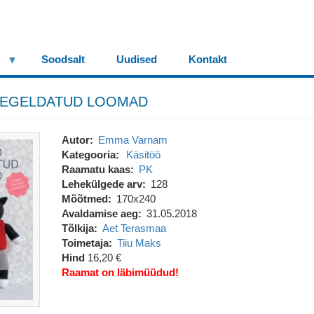
Soodsalt
Uudised
Kontakt
EEGELDATUD LOOMAD
Autor
Emma Varnam
Kategooria
Käsitöö
Raamatu kaas
PK
Lehekülgede arv
128
Mõõtmed
170x240
Avaldamise aeg
31.05.2018
Tõlkija
Aet Terasmaa
Toimetaja
Tiiu Maks
Hind
16,20 €
Raamat on läbimüüdud!