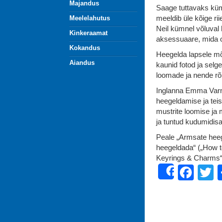
Majandus
Saage tuttavaks kümn
meeldib üle kõige ri
Meelelahutus
Neil kümnel võluval
Kinkeraamat
aksessuaare, mida 
Kokandus
Heegelda lapsele mõ
Aiandus
kaunid fotod ja selg
loomade ja nende rõ
Inglanna Emma Varna
heegeldamise ja tei
mustrite loomise ja 
ja tuntud kudumidisa
Peale „Armsate heeg
heegeldada“ („How t
Keyrings & Charms“
Fac
T
Share