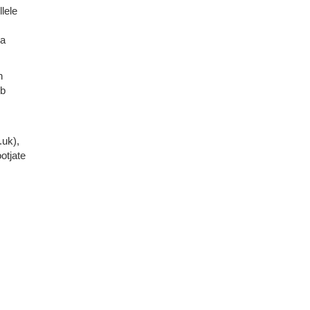
lele
ja
n
eb
.uk),
otjate