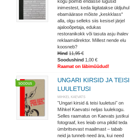
kogu põimib endasse lugusid
inimestest, keda liigitatakse üldjuhul
ebamäärase mõiste „keskklass“
alla, olgu selleks siis kesisel järjel
ajalooõpetaja, edukas
restoranikokk või tasuta asju ihalev
reklaamidirektor. Millest nende elu
koosneb?
Hind
11,95 €
Soodushind
1,00 €
Raamat on läbimüüdud!
UNGARI KIRSID JA TEISI
LUULETUSI
MIHKEL KAEVATS
"Ungari kirsid & teisi luuletusi" on
Mihkel Kaevatsi neljas luulekogu.
Selles raamatus on Kaevats justkui
fotograaf, kes leiab oma pildid teda
ümbritsevast maailmast – tabab
neid ja tunneb need ära, kui need