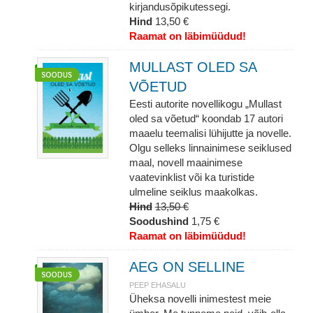
kirjandusõpikutessegi.
Hind
13,50 €
Raamat on läbimüüdud!
MULLAST OLED SA
VÕETUD
Eesti autorite novellikogu „Mullast
oled sa võetud“ koondab 17 autori
maaelu teemalisi lühijutte ja novelle.
Olgu selleks linnainimese seiklused
maal, novell maainimese
vaatevinklist või ka turistide
ulmeline seiklus maakolkas.
Hind
13,50 €
Soodushind
1,75 €
Raamat on läbimüüdud!
AEG ON SELLINE
PEEP EHASALU
Üheksa novelli inimestest meie