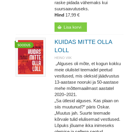
raske pidada vähemaks kui
suursaavutuseks.
Hind
17,99 €
Lisa korvi
KUIDAS MITTE OLLA
LOLL
HEINO VIIK
„Alguses oli mõte, et kogun kokku
meie olulistel teemadel peetud
vestlused, mis oleksid jäädvustus
13-aastase nooruki ja 50-aastase
mehe mõttemaailmast aastatel
2020‒2021.
„Sa ütlesid alguses. Kas plaan on
siis muutunud?“ päris Oskar.
„Muutus jah. Suurte teemade
kõrvale tulid elulisemad vestlused.
Lõpuks jõuame ikka inimeseks
olemise ja sellega seotud