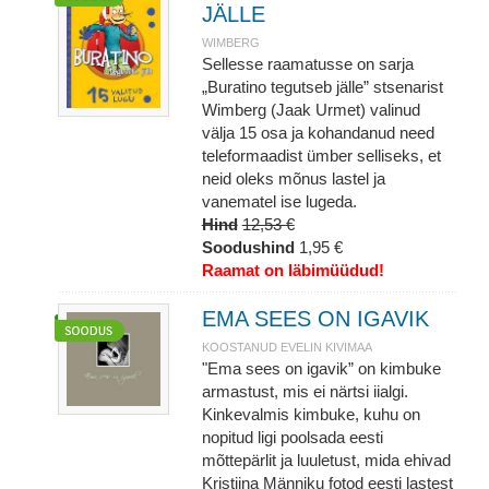
JÄLLE
WIMBERG
Sellesse raamatusse on sarja
„Buratino tegutseb jälle” stsenarist
Wimberg (Jaak Urmet) valinud
välja 15 osa ja kohandanud need
teleformaadist ümber selliseks, et
neid oleks mõnus lastel ja
vanematel ise lugeda.
Hind
12,53 €
Soodushind
1,95 €
Raamat on läbimüüdud!
EMA SEES ON IGAVIK
KOOSTANUD EVELIN KIVIMAA
"Ema sees on igavik” on kimbuke
armastust, mis ei närtsi iialgi.
Kinkevalmis kimbuke, kuhu on
nopitud ligi poolsada eesti
mõttepärlit ja luuletust, mida ehivad
Kristiina Männiku fotod eesti lastest