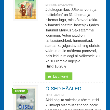
MARKUS SAKSATAMM
Jutukogumikus „Ulakas vorst ja
nutitelefon“ on 31 lühemat ja
pikemat lugu, mis võtavad kokku
viimastel aastatel lasteajakirjades
ilmunud Markus Saksatamme
loomingu. Autori jutud on
fantaasiarohked, humoorikad,
samas ka julgustavad ning oluliste
väärtuste üle mõtlema panevad,
neis leidub midagi nii väikesele kui
ka suuremale lugejale.
Hind
16,20 €
Lisa korvi
ÖISED HÄÄLED
TIINA LAANEM
Äkki nägi ta saledat ja tõmmut tibi
külmkapi sisemusest enda poole