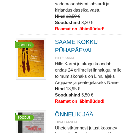
sadomasohhismi, absurdi ja
kirjandusklassika vastu.
Hind
12,50 €
Soodushind
8,20 €
Raamat on läbimüüdud!
SAAME KOKKU
PÜHAPÄEVAL
HILLE KARM
Hille Karmi jutukogu koondab
endas 24 eriilmelist linnalugu, mille
toimumiskohaks on Linn, ajaks
Argipäev ja peategelaseks Naine.
Hind
13,95 €
Soodushind
5,50 €
Raamat on läbimüüdud!
ÕNNELIK JÄÄ
TIINA LAANEM
Üheteistkümnest jutust koosnev