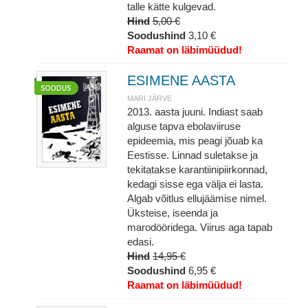
talle kätte kulgevad.
Hind
5,00 €
Soodushind
3,10 €
Raamat on läbimüüdud!
ESIMENE AASTA
MARI JÄRVE
2013. aasta juuni. Indiast saab
alguse tapva ebolaviiruse
epideemia, mis peagi jõuab ka
Eestisse. Linnad suletakse ja
tekitatakse karantiinipiirkonnad,
kedagi sisse ega välja ei lasta.
Algab võitlus ellujäämise nimel.
Üksteise, iseenda ja
marodööridega. Viirus aga tapab
edasi.
Hind
14,95 €
Soodushind
6,95 €
Raamat on läbimüüdud!