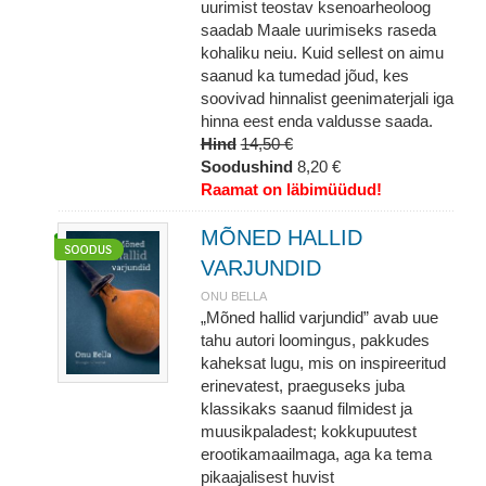
uurimist teostav ksenoarheoloog
saadab Maale uurimiseks raseda
kohaliku neiu. Kuid sellest on aimu
saanud ka tumedad jõud, kes
soovivad hinnalist geenimaterjali iga
hinna eest enda valdusse saada.
Hind
14,50 €
Soodushind
8,20 €
Raamat on läbimüüdud!
MÕNED HALLID
VARJUNDID
ONU BELLA
„Mõned hallid varjundid” avab uue
tahu autori loomingus, pakkudes
kaheksat lugu, mis on inspireeritud
erinevatest, praeguseks juba
klassikaks saanud filmidest ja
muusikpaladest; kokkupuutest
erootikamaailmaga, aga ka tema
pikaajalisest huvist