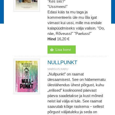
"Kes siis?"
"Ussmees!"
Edasi käis ta mu taga ja
kommenteeris üle mu õla igat
viimast kui ussi, mille ma endale
kalapüüdmiseks välja valisin. "Oo,
näe, Rõveuss!" "Paeluss!"
Hind
16,20 €
Lisa korvi
NULLPUNKT
MARGUS KARU
„Nullpunkt” on raamat
ülesaamisest. See on häbenematu
ülestähendus ühest põrgust, kuhu
„erilised” koolinoored päevast
päeva saadetakse ja kust mõned
neist iial välja ei tule. See raamat
saavutab kõige raskema – sellest
põrgust väljatuleku ja seda on