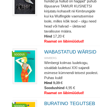
hundid ja hullud on hagijad” puhub
lõpusarve TAMUR KUSNETSI
kirjutatu kohaselt nii Kimbrungide
kui ka Wulfingide vaenutsemise
loole, milles kõik teod – olgu need
head või halvad – ületavad
tavalisuse määra.
Hind
17,20 €
Raamat on läbimüüdud!
WABASTATUD WÄRSID
WIMBERG
Wimbergi kolmas luulekogu,
sisaldab luuletusi XXI sajandi
esimese kümnendi teisest poolest.
Puhas kuld!
Hind
9,39 €
Soodushind
4,95 €
Raamat on läbimüüdud!
BURATINO TEGUTSEB