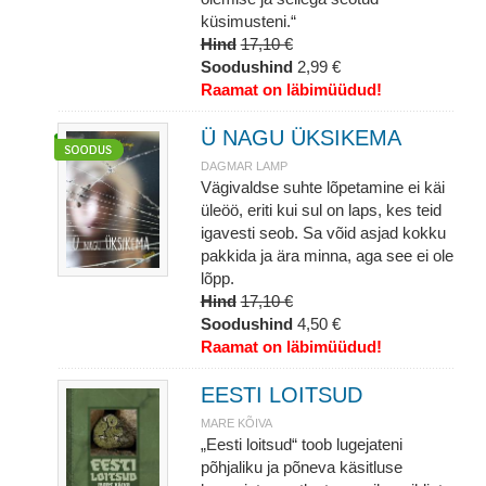
küsimusteni.“
Hind
17,10 €
Soodushind
2,99 €
Raamat on läbimüüdud!
Ü NAGU ÜKSIKEMA
DAGMAR LAMP
Vägivaldse suhte lõpetamine ei käi
üleöö, eriti kui sul on laps, kes teid
igavesti seob. Sa võid asjad kokku
pakkida ja ära minna, aga see ei ole
lõpp.
Hind
17,10 €
Soodushind
4,50 €
Raamat on läbimüüdud!
EESTI LOITSUD
MARE KÕIVA
„Eesti loitsud“ toob lugejateni
põhjaliku ja põneva käsitluse