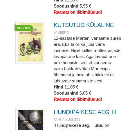
Soodushind
5,95 €
Raamat on läbimüüdud!
KUTSUTUD KÜLALINE
WIMBERG
12-aastase Marteni vanaema sureb
ära. Eks ta oli ka juba vana
inimene. Nii et selles mõttes asjade
tavapärane käik. Aga tavapärane
pole hoopiski see, et vanaema
vaim hakkab võtab Marteniga
ühendust ja hoiatab lähitulevikus
juhtuvate sündmuste eest.
Hind
11,05 €
Soodushind
6,05 €
Raamat on läbimüüdud!
HUNDIPÄIKESE AEG III
TAMUR KUSNETS
“Hundipäikese aeg. Hullud on