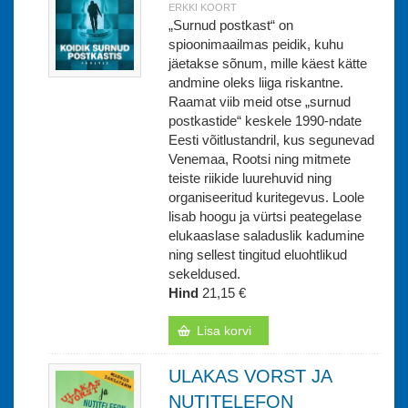
ERKKI KOORT
„Surnud postkast“ on
spioonimaailmas peidik, kuhu
jäetakse sõnum, mille käest kätte
andmine oleks liiga riskantne.
Raamat viib meid otse „surnud
postkastide“ keskele 1990-ndate
Eesti võitlustandril, kus segunevad
Venemaa, Rootsi ning mitmete
teiste riikide luurehuvid ning
organiseeritud kuritegevus. Loole
lisab hoogu ja vürtsi peategelase
elukaaslase saladuslik kadumine
ning sellest tingitud eluohtlikud
sekeldused.
Hind
21,15 €
Lisa korvi
ULAKAS VORST JA
NUTITELEFON