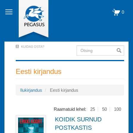
Liigu
edasi
0
põhisisu
juurde
KUIDAS OSTA?
Otsing
User
Account
Menu
Eesti kirjandus
(logged
out)
Ilukirjandus
Eesti kirjandus
Raamatuid lehel:
25
50
100
KOIDIK SURNUD
POSTKASTIS