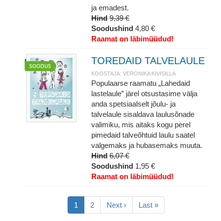
ja emadest.
Hind
9,39 €
Soodushind
4,80 €
Raamat on läbimüüdud!
TOREDAID TALVELAULE
KOOSTAJA: VERONIKA KIVISILLA
Populaarse raamatu „Lahedaid
lastelaule” järel otsustasime välja
anda spetsiaalselt jõulu- ja
talvelaule sisaldava laulusõnade
valimiku, mis aitaks kogu perel
pimedaid talveõhtuid laulu saatel
valgemaks ja hubasemaks muuta.
Hind
6,07 €
Soodushind
1,95 €
Raamat on läbimüüdud!
Pagination
Eesolev
1
Lehekülg
2
Järgmine
Next ›
Viimane
Last »
leht
leht
leht