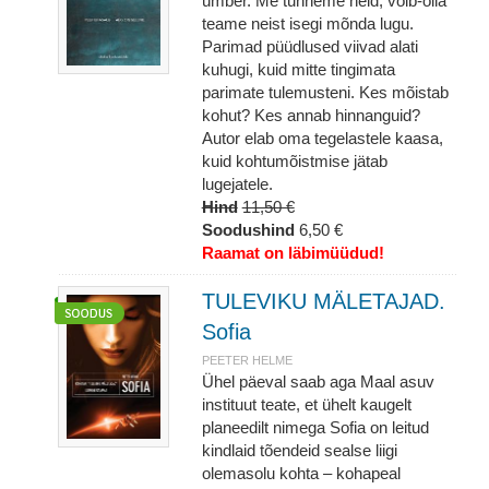
ümber. Me tunneme neid, võib-olla
teame neist isegi mõnda lugu.
Parimad püüdlused viivad alati
kuhugi, kuid mitte tingimata
parimate tulemusteni. Kes mõistab
kohut? Kes annab hinnanguid?
Autor elab oma tegelastele kaasa,
kuid kohtumõistmise jätab
lugejatele.
Hind
11,50 €
Soodushind
6,50 €
Raamat on läbimüüdud!
TULEVIKU MÄLETAJAD.
Sofia
PEETER HELME
Ühel päeval saab aga Maal asuv
instituut teate, et ühelt kaugelt
planeedilt nimega Sofia on leitud
kindlaid tõendeid sealse liigi
olemasolu kohta – kohapeal