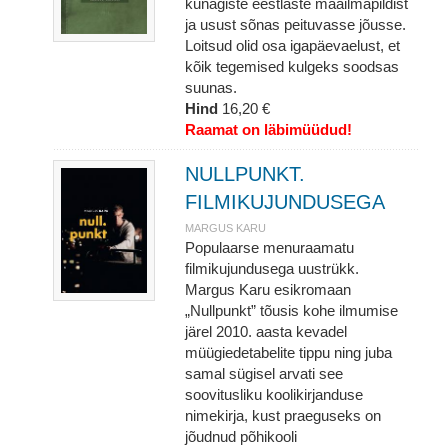
kunagiste eestlaste maailmapildist
ja usust sõnas peituvasse jõusse.
Loitsud olid osa igapäevaelust, et
kõik tegemised kulgeks soodsas
suunas.
Hind
16,20 €
Raamat on läbimüüdud!
NULLPUNKT.
FILMIKUJUNDUSEGA
MARGUS KARU
Populaarse menuraamatu
filmikujundusega uustrükk.
Margus Karu esikromaan
„Nullpunkt” tõusis kohe ilmumise
järel 2010. aasta kevadel
müügiedetabelite tippu ning juba
samal sügisel arvati see
soovitusliku koolikirjanduse
nimekirja, kust praeguseks on
jõudnud põhikooli