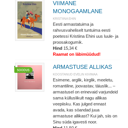
VIIMANE
MONOGAAMLANE
KRISTIINA EHIN
Eesti armastatuima ja
rahvusvaheliselt tuntuima eesti
poetessi Kristiina Ehini uus luule- ja
proosakogumik.
Hind
15,34 €
Raamat on läbimüüdud!
ARMASTUSE ALLIKAS
KOOSTANUD EVELIN KIVIMAA
Esimene, arglik, kirglik, meeletu,
romantiline, joovastav, täiuslik... –
armastusel on erinevaid varjundeid
sama külluslikult nagu allikas
veepiisku. Kas julged ennast
avada, kas söandad juua
armastuse allikast? Kui jah, siis on
Sinu süda igavesti noor.
Hind
11,50 €