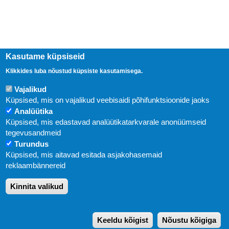
Kasutame küpsiseid
Klikkides luba nõustud küpsiste kasutamisega.
Vajalikud
Küpsised, mis on vajalikud veebisaidi põhifunktsioonide jaoks
Analüütika
Küpsised, mis edastavad analüütikatarkvarale anonüümseid
Uudised
tegevusandmeid
Turundus
Abi
Küpsised, mis aitavad esitada asjakohasemaid
KIRJASTUS PEGASUS OÜ © 2020
reklaambännereid
Paldiski mnt. 29 (A korpus VI korrus), Tallinn
Kinnita valikud
Üldtelefon: 666 1720
E-post:
pegasus[at]pegasus.ee
Keeldu kõigist
Nõustu kõigiga