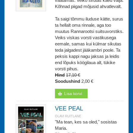
vaatamas. Veiko sirutas käed välja.
Kõhnad piigad mõjusid ahvatlevalt.
Ta saigi tõmmu iluduse kätte, surus
ta hellalt oma rinnale, aga too
muutus Rannarootsi suitsuvorstiks.
Veiks viskas vorsti vastikusega
eemale, samas kui külmar sikutas
teda jalgadest jääkambri poole. Ta
peksis kappi nagu jaksas ja leidis
end lõpuks köögilaua alt, tükike
vorsti pihus.
Hind
17,10 €
Soodushind
2,00 €
Lisa korvi
VEE PEAL
OLAVI RUITLANE
"Ma tean, kes sa oled," sosistas
Maria.