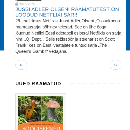
30.05.2025
JUSSI ADLER-OLSENI RAAMATUTEST ON
LOODUD NETFLIXI SARI!
29. mail ilmus Netflixis Jussi-Adler Olseni „Q-osakonna“
raamatusarjal põhinev telesari. See on ühe ööga
jõudnud Netflixi Eesti edetabeli esiotsa! Netflixis on sarja
nimi „Q. Dept.“. Selle režissöör ja stsenarist on Scott
Frank, kes on Eesti vaatajatele tuntud sarja „The
Queen’s Gambit“ vedajana.
Pagination
Eelmine
Järgmin
‹‹
››
leht
leht
UUED RAAMATUD