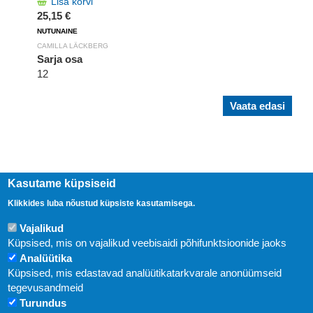
Lisa korvi
25,15 €
NUTUNAINE
CAMILLA LÄCKBERG
Sarja osa
12
Vaata edasi
Kasutame küpsiseid
Klikkides luba nõustud küpsiste kasutamisega.
Vajalikud
Küpsised, mis on vajalikud veebisaidi põhifunktsioonide jaoks
Analüütika
Küpsised, mis edastavad analüütikatarkvarale anonüümseid
Uudised
tegevusandmeid
Turundus
Abi