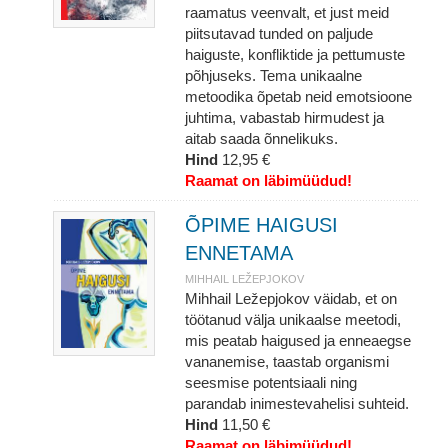
raamatus veenvalt, et just meid
piitsutavad tunded on paljude
haiguste, konfliktide ja pettumuste
põhjuseks. Tema unikaalne
metoodika õpetab neid emotsioone
juhtima, vabastab hirmudest ja
aitab saada õnnelikuks.
Hind
12,95 €
Raamat on läbimüüdud!
ÕPIME HAIGUSI
ENNETAMA
MIHHAIL LEŽEPJOKOV
Mihhail Ležepjokov väidab, et on
töötanud välja unikaalse meetodi,
mis peatab haigused ja enneaegse
vananemise, taastab organismi
seesmise potentsiaali ning
parandab inimestevahelisi suhteid.
Hind
11,50 €
Raamat on läbimüüdud!