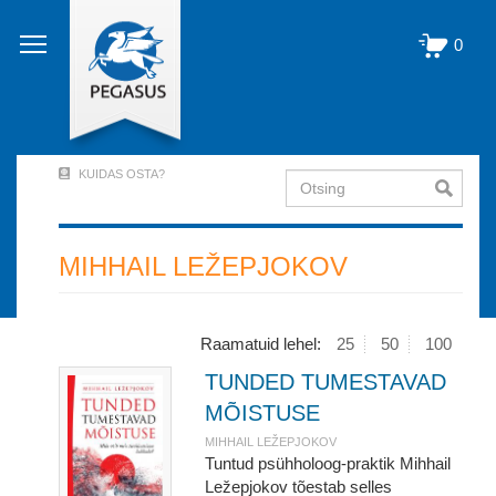
Liigu
edasi
0
põhisisu
juurde
KUIDAS OSTA?
Otsing
User
Account
Menu
MIHHAIL LEŽEPJOKOV
(logged
out)
Raamatuid lehel:
25
50
100
TUNDED TUMESTAVAD
MÕISTUSE
MIHHAIL LEŽEPJOKOV
Tuntud psühholoog-praktik Mihhail
Ležepjokov tõestab selles