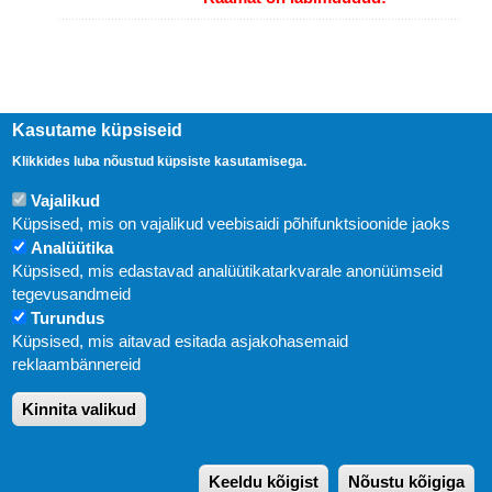
Kasutame küpsiseid
Klikkides luba nõustud küpsiste kasutamisega.
Vajalikud
Küpsised, mis on vajalikud veebisaidi põhifunktsioonide jaoks
Analüütika
Küpsised, mis edastavad analüütikatarkvarale anonüümseid
Uudised
tegevusandmeid
Turundus
Abi
Küpsised, mis aitavad esitada asjakohasemaid
KIRJASTUS PEGASUS OÜ © 2020
reklaambännereid
Paldiski mnt. 29 (A korpus VI korrus), Tallinn
Kinnita valikud
Üldtelefon: 666 1720
E-post:
pegasus[at]pegasus.ee
Keeldu kõigist
Nõustu kõigiga