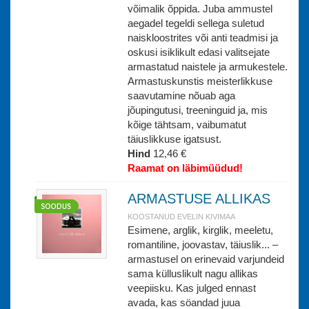
võimalik õppida. Juba ammustel
aegadel tegeldi sellega suletud
naiskloostrites või anti teadmisi ja
oskusi isiklikult edasi valitsejate
armastatud naistele ja armukestele.
Armastuskunstis meisterlikkuse
saavutamine nõuab aga
jõupingutusi, treeninguid ja, mis
kõige tähtsam, vaibumatut
täiuslikkuse igatsust.
Hind
12,46 €
Raamat on läbimüüdud!
ARMASTUSE ALLIKAS
KOOSTANUD EVELIN KIVIMAA
Esimene, arglik, kirglik, meeletu,
romantiline, joovastav, täiuslik... –
armastusel on erinevaid varjundeid
sama külluslikult nagu allikas
veepiisku. Kas julged ennast
avada, kas söandad juua