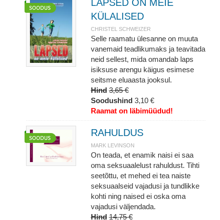
LAPSED ON MEIE
KÜLALISED
CHRISTEL SCHWEIZER
Selle raamatu ülesanne on muuta
vanemaid teadlikumaks ja teavitada
neid sellest, mida omandab laps
isiksuse arengu käigus esimese
seitsme eluaasta jooksul.
Hind
3,65 €
Soodushind
3,10 €
Raamat on läbimüüdud!
RAHULDUS
MARK LEVINSON
On teada, et enamik naisi ei saa
oma seksuaalelust rahuldust. Tihti
seetõttu, et mehed ei tea naiste
seksuaalseid vajadusi ja tundlikke
kohti ning naised ei oska oma
vajadusi väljendada.
Hind
14,75 €