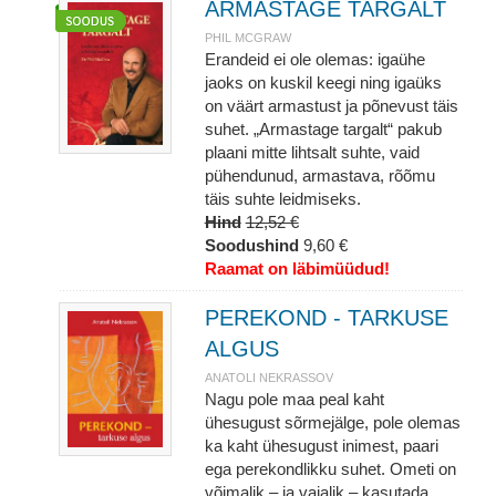
ARMASTAGE TARGALT
PHIL MCGRAW
Erandeid ei ole olemas: igaühe
jaoks on kuskil keegi ning igaüks
on väärt armastust ja põnevust täis
suhet. „Armastage targalt“ pakub
plaani mitte lihtsalt suhte, vaid
pühendunud, armastava, rõõmu
täis suhte leidmiseks.
Hind
12,52 €
Soodushind
9,60 €
Raamat on läbimüüdud!
PEREKOND - TARKUSE
ALGUS
ANATOLI NEKRASSOV
Nagu pole maa peal kaht
ühesugust sõrmejälge, pole olemas
ka kaht ühesugust inimest, paari
ega perekondlikku suhet. Ometi on
võimalik – ja vajalik – kasutada