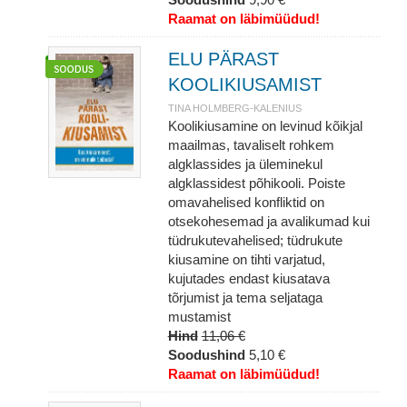
Raamat on läbimüüdud!
ELU PÄRAST
KOOLIKIUSAMIST
TINA HOLMBERG-KALENIUS
Koolikiusamine on levinud kõikjal
maailmas, tavaliselt rohkem
algklassides ja üleminekul
algklassidest põhikooli. Poiste
omavahelised konfliktid on
otsekohesemad ja avalikumad kui
tüdrukutevahelised; tüdrukute
kiusamine on tihti varjatud,
kujutades endast kiusatava
tõrjumist ja tema seljataga
mustamist
Hind
11,06 €
Soodushind
5,10 €
Raamat on läbimüüdud!