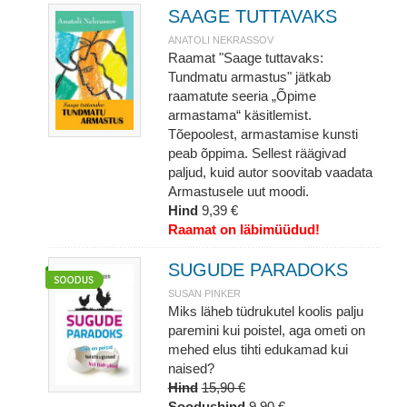
SAAGE TUTTAVAKS
ANATOLI NEKRASSOV
Raamat "Saage tuttavaks:
Tundmatu armastus" jätkab
raamatute seeria „Õpime
armastama“ käsitlemist.
Tõepoolest, armastamise kunsti
peab õppima. Sellest räägivad
paljud, kuid autor soovitab vaadata
Armastusele uut moodi.
Hind
9,39 €
Raamat on läbimüüdud!
SUGUDE PARADOKS
SUSAN PINKER
Miks läheb tüdrukutel koolis palju
paremini kui poistel, aga ometi on
mehed elus tihti edukamad kui
naised?
Hind
15,90 €
Soodushind
9,90 €