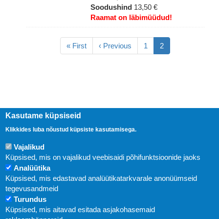
Soodushind
13,50 €
Raamat on läbimüüdud!
Pagination
Esimene
« First
Eelmine
‹ Previous
Lehekülg
1
Eesolev
2
leht
leht
leht
Kasutame küpsiseid
Klikkides luba nõustud küpsiste kasutamisega.
Vajalikud
Küpsised, mis on vajalikud veebisaidi põhifunktsioonide jaoks
Analüütika
Küpsised, mis edastavad analüütikatarkvarale anonüümseid
Uudised
tegevusandmeid
Turundus
Abi
Küpsised, mis aitavad esitada asjakohasemaid
KIRJASTUS PEGASUS OÜ © 2020