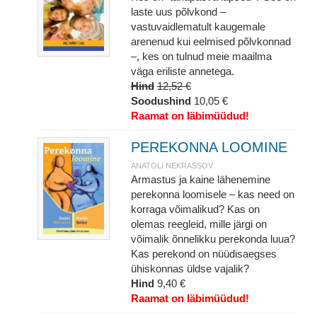
laste uus põlvkond –
vastuvaidlematult kaugemale
arenenud kui eelmised põlvkonnad
–, kes on tulnud meie maailma
väga eriliste annetega.
Hind
12,52 €
Soodushind
10,05 €
Raamat on läbimüüdud!
PEREKONNA LOOMINE
ANATOLI NEKRASSOV
Armastus ja kaine lähenemine
perekonna loomisele – kas need on
korraga võimalikud? Kas on
olemas reegleid, mille järgi on
võimalik õnnelikku perekonda luua?
Kas perekond on nüüdisaegses
ühiskonnas üldse vajalik?
Hind
9,40 €
Raamat on läbimüüdud!