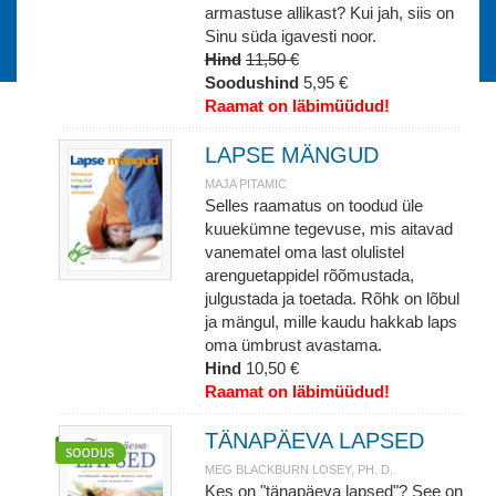
armastuse allikast? Kui jah, siis on
Sinu süda igavesti noor.
Hind
11,50 €
Soodushind
5,95 €
Raamat on läbimüüdud!
LAPSE MÄNGUD
MAJA PITAMIC
Selles raamatus on toodud üle
kuuekümne tegevuse, mis aitavad
vanematel oma last olulistel
arenguetappidel rõõmustada,
julgustada ja toetada. Rõhk on lõbul
ja mängul, mille kaudu hakkab laps
oma ümbrust avastama.
Hind
10,50 €
Raamat on läbimüüdud!
TÄNAPÄEVA LAPSED
MEG BLACKBURN LOSEY, PH. D.
Kes on "tänapäeva lapsed"? See on