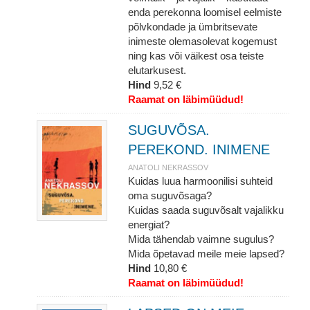
enda perekonna loomisel eelmiste
põlvkondade ja ümbritsevate
inimeste olemasolevat kogemust
ning kas või väikest osa teiste
elutarkusest.
Hind
9,52 €
Raamat on läbimüüdud!
SUGUVÕSA.
PEREKOND. INIMENE
ANATOLI NEKRASSOV
Kuidas luua harmoonilisi suhteid
oma suguvõsaga?
Kuidas saada suguvõsalt vajalikku
energiat?
Mida tähendab vaimne sugulus?
Mida õpetavad meile meie lapsed?
Hind
10,80 €
Raamat on läbimüüdud!