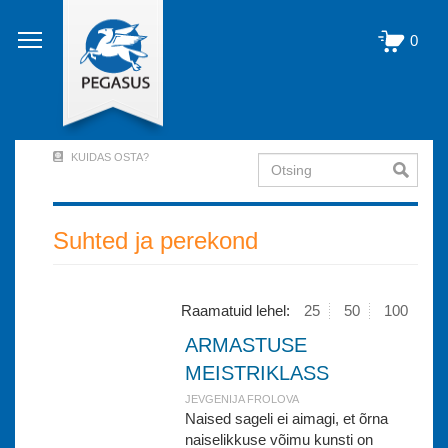
Liigu
edasi
0
põhisisu
juurde
KUIDAS OSTA?
Otsing
User
Account
Menu
Suhted ja perekond
(logged
out)
Raamatuid lehel:
25
50
100
ARMASTUSE
MEISTRIKLASS
JEVGENIJA FROLOVA
Naised sageli ei aimagi, et õrna
naiselikkuse võimu kunsti on