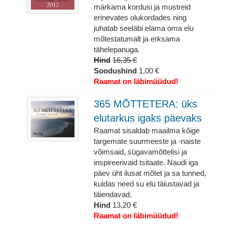
märkama kordusi ja mustreid
erinevates olukordades ning
juhatab seeläbi elama oma elu
mõtestatumalt ja erksama
tähelepanuga.
Hind
16,35 €
Soodushind
1,00 €
Raamat on läbimüüdud!
365 MÕTTETERA: üks
elutarkus igaks päevaks
Raamat sisaldab maailma kõige
targemate suurmeeste ja -naiste
võimsaid, sügavamõttelisi ja
inspireerivaid tsitaate. Naudi iga
päev üht ilusat mõtet ja sa tunned,
kuidas need su elu täiustavad ja
täiendavad.
Hind
13,20 €
Raamat on läbimüüdud!