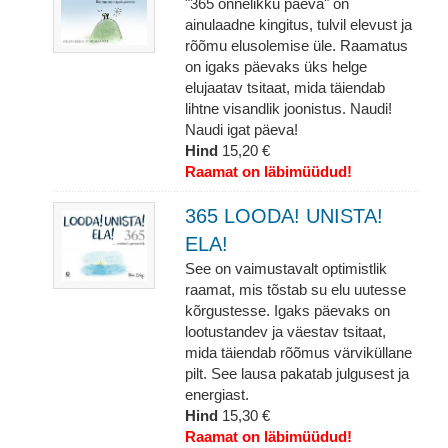
"365 õnnelikku päeva" on
ainulaadne kingitus, tulvil elevust ja
rõõmu elusolemise üle. Raamatus
on igaks päevaks üks helge
elujaatav tsitaat, mida täiendab
lihtne visandlik joonistus. Naudi!
Naudi igat päeva!
Hind
15,20 €
Raamat on läbimüüdud!
365 LOODA! UNISTA!
ELA!
See on vaimustavalt optimistlik
raamat, mis tõstab su elu uutesse
kõrgustesse. Igaks päevaks on
lootustandev ja väestav tsitaat,
mida täiendab rõõmus värviküllane
pilt. See lausa pakatab julgusest ja
energiast.
Hind
15,30 €
Raamat on läbimüüdud!