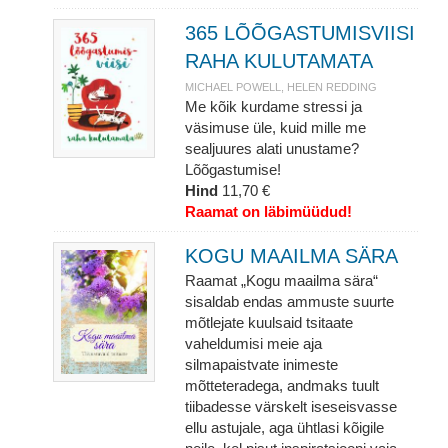
365 LÕÕGASTUMISVIISI
RAHA KULUTAMATA
MICHAEL POWELL, HELEN REDDING
Me kõik kurdame stressi ja
väsimuse üle, kuid mille me
sealjuures alati unustame?
Lõõgastumise!
Hind
11,70 €
Raamat on läbimüüdud!
KOGU MAAILMA SÄRA
Raamat „Kogu maailma sära“
sisaldab endas ammuste suurte
mõtlejate kuulsaid tsitaate
vaheldumisi meie aja
silmapaistvate inimeste
mõtteteradega, andmaks tuult
tiibadesse värskelt iseseisvasse
ellu astujale, aga ühtlasi kõigile