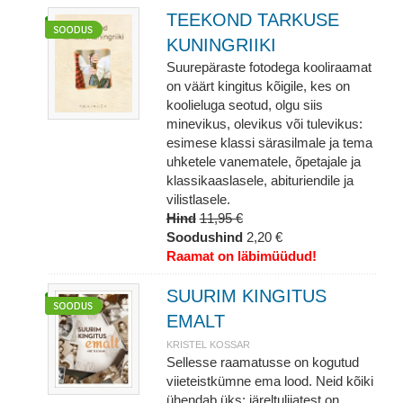
TEEKOND TARKUSE
KUNINGRIIKI
Suurepäraste fotodega kooliraamat
on väärt kingitus kõigile, kes on
koolieluga seotud, olgu siis
minevikus, olevikus või tulevikus:
esimese klassi särasilmale ja tema
uhketele vanematele, õpetajale ja
klassikaaslasele, abituriendile ja
vilistlasele.
Hind
11,95 €
Soodushind
2,20 €
Raamat on läbimüüdud!
SUURIM KINGITUS
EMALT
KRISTEL KOSSAR
Sellesse raamatusse on kogutud
viieteistkümne ema lood. Neid kõiki
ühendab üks: järeltulijatest on