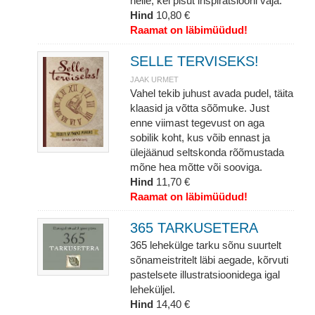
neile, kel pisut inspiratsiooni vaja.
Hind
10,80 €
Raamat on läbimüüdud!
SELLE TERVISEKS!
JAAK URMET
Vahel tekib juhust avada pudel, täita
klaasid ja võtta sõõmuke. Just
enne viimast tegevust on aga
sobilik koht, kus võib ennast ja
ülejäänud seltskonda rõõmustada
mõne hea mõtte või sooviga.
Hind
11,70 €
Raamat on läbimüüdud!
365 TARKUSETERA
365 lehekülge tarku sõnu suurtelt
sõnameistritelt läbi aegade, kõrvuti
pastelsete illustratsioonidega igal
leheküljel.
Hind
14,40 €