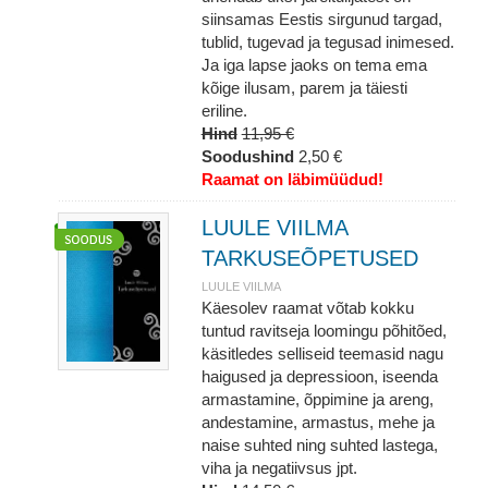
siinsamas Eestis sirgunud targad,
tublid, tugevad ja tegusad inimesed.
Ja iga lapse jaoks on tema ema
kõige ilusam, parem ja täiesti
eriline.
Hind
11,95 €
Soodushind
2,50 €
Raamat on läbimüüdud!
LUULE VIILMA
TARKUSEÕPETUSED
LUULE VIILMA
Käesolev raamat võtab kokku
tuntud ravitseja loomingu põhitõed,
käsitledes selliseid teemasid nagu
haigused ja depressioon, iseenda
armastamine, õppimine ja areng,
andestamine, armastus, mehe ja
naise suhted ning suhted lastega,
viha ja negatiivsus jpt.