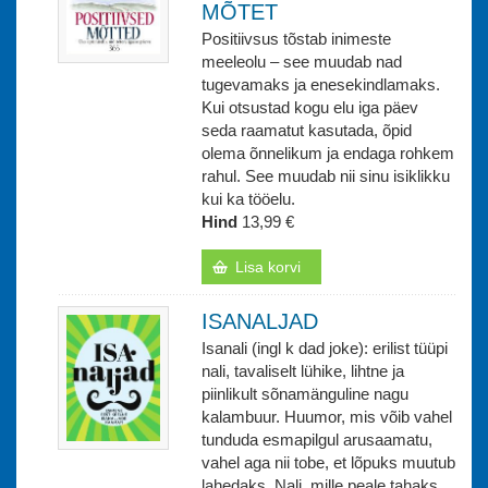
MÕTET
Positiivsus tõstab inimeste
meeleolu – see muudab nad
tugevamaks ja enesekindlamaks.
Kui otsustad kogu elu iga päev
seda raamatut kasutada, õpid
olema õnnelikum ja endaga rohkem
rahul. See muudab nii sinu isiklikku
kui ka tööelu.
Hind
13,99 €
Lisa korvi
ISANALJAD
Isanali (ingl k dad joke): erilist tüüpi
nali, tavaliselt lühike, lihtne ja
piinlikult sõnamänguline nagu
kalambuur. Huumor, mis võib vahel
tunduda esmapilgul arusaamatu,
vahel aga nii tobe, et lõpuks muutub
lahedaks. Nali, mille peale tahaks