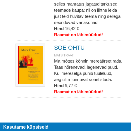
selles raamatus jagatud tarkused
teemade kaupa: nii on lihtne leida
just teid huvitav teema ning sellega
seonduvad vanasõnad.
Hind
16,42 €
Raamat on läbimüüdud!
SOE ÕHTU
MATS TRAAT
Ma mõttes kõnnin mereäärset rada.
Taas hõrenevad, lagenevad puud.
Kui mereselga pühib tuuleluud,
aeg ülim toimuvat sonetistada.
Hind
9,77 €
Raamat on läbimüüdud!
Kasutame küpsiseid