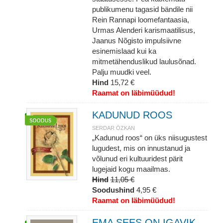
publikumenu tagasid bändile nii
Rein Rannapi loomefantaasia,
Urmas Alenderi karismaatilisus,
Jaanus Nõgisto impulsiivne
esinemislaad kui ka
mitmetähenduslikud laulusõnad.
Palju muudki veel.
Hind
15,72 €
Raamat on läbimüüdud!
KADUNUD ROOS
SERDAR ÖZKAN
„Kadunud roos“ on üks niisugustest
lugudest, mis on innustanud ja
võlunud eri kultuuridest pärit
lugejaid kogu maailmas.
Hind
11,05 €
Soodushind
4,95 €
Raamat on läbimüüdud!
EMA SEES ON IGAVIK