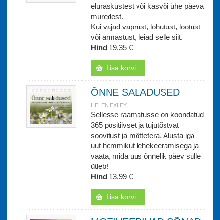
eluraskustest või kasvõi ühe päeva
muredest.
Kui vajad vaprust, lohutust, lootust
või armastust, leiad selle siit.
Hind
19,35 €
Lisa korvi
ÕNNE SALADUSED
HELEN EXLEY
Sellesse raamatusse on koondatud
365 positiivset ja tujutõstvat
soovitust ja mõttetera. Alusta iga
uut hommikut lehekeeramisega ja
vaata, mida uus õnnelik päev sulle
ütleb!
Hind
13,99 €
Lisa korvi