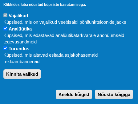
Klikkides luba nõustud küpsiste kasutamisega.
Vajalikud
Küpsised, mis on vajalikud veebisaidi põhifunktsioonide jaoks
Analüütika
Küpsised, mis edastavad analüütikatarkvarale anonüümseid
Uudised
tegevusandmeid
Turundus
Abi
Küpsised, mis aitavad esitada asjakohasemaid
KIRJASTUS PEGASUS OÜ © 2020
reklaambännereid
Paldiski mnt. 29 (A korpus VI korrus), Tallinn
Kinnita valikud
Üldtelefon: 666 1720
E-post:
pegasus[at]pegasus.ee
Keeldu kõigist
Nõustu kõigiga