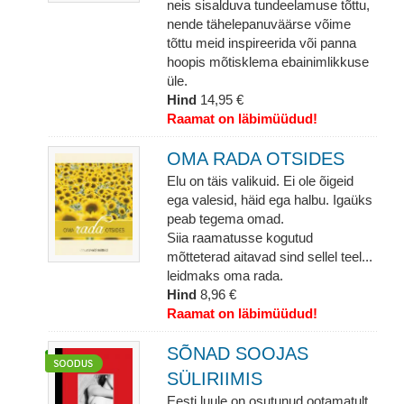
neis sisalduva tundeelamuse tõttu,
nende tähelepanuväärse võime
tõttu meid inspireerida või panna
hoopis mõtisklema ebainimlikkuse
üle.
Hind
14,95 €
Raamat on läbimüüdud!
OMA RADA OTSIDES
Elu on täis valikuid. Ei ole õigeid
ega valesid, häid ega halbu. Igaüks
peab tegema omad.
Siia raamatusse kogutud
mõtteterad aitavad sind sellel teel...
leidmaks oma rada.
Hind
8,96 €
Raamat on läbimüüdud!
SÕNAD SOOJAS
SÜLIRIIMIS
Eesti luule on osutunud ootamatult