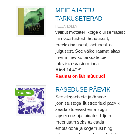
MEIE AJASTU
TARKUSETERAD
HELEN EXLEY
valikut mõtteteri kõige olulisematest
inimväärtustest: headusest,
meelekindlusest, lootusest ja
julgusest. See väike raamat aitab
meil mineviku tarkuste toel
tulevikule vastu minna.
Hind
14,40 €
Raamat on läbimüüdud!
RASEDUSE PÄEVIK
See elegantsete ja õrnade
joonistustega illustreeritud päevik
saadab tulevast ema kogu
lapseootusaja, aidates hiljem
meenutamiseks talletada
emotsioone ja kogemusi ning