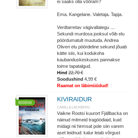
ei saaks olla võõram?
Ema. Kangelane. Valetaja. Tapja.
Verdtarretav vägivallategu …
Sekundi murdosa jooksul võib elu
pöördumatult muutuda. Andrea
Oliveri elu pöördeline sekund jõuab
kätte siis, kui kodukoha
kaubanduskeskuses pannakse
toime tapatalgud.
Hind
22,70 €
Soodushind
4,99 €
Raamat on läbimüüdud!
KIVIRAIDUR
CAMILLA LÄCKBERG
Vaikne Rootsi kuurort Fjällbacka on
näinud mitmeid tragöödiaid, kuid
midagi nii hirmsat pole siin varem
aset leidnud: kalur leiab võrgust