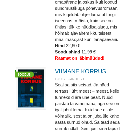
omapärane ja oskuslikult loodud
sündmustikuga põnevusromaan,
mis kirjeldab ohjeldamatut tungi
iseennast mõista, kuid see on
ühtlasi tükike nüüdisajalugu, mis
hõlmab ajavahemikku teisest
maailmasõjast kuni tänapäevani.
Hind
22,60 €
Soodushind
11,99 €
Raamat on läbimüüdud!
VIIMANE KORRUS
LOUISE CANDLISH
Seal sa siis seisad. Ja näed
terrassil üht meest – meest, kelle
tunneksid ära une pealt. Nüüd
paistab ta vanemana, aga see on
igal juhul tema. Kuid see ei ole
võimalik, sest ta on juba üle kahe
aasta surnud olnud. Sa tead seda
surmkindlalt. Sest just sina tapsid