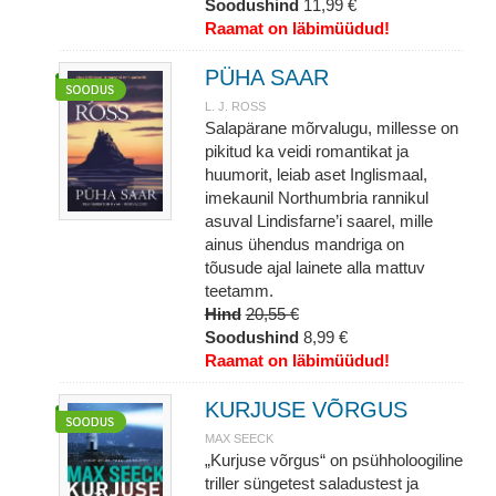
Soodushind
11,99 €
Raamat on läbimüüdud!
PÜHA SAAR
L. J. ROSS
Salapärane mõrvalugu, millesse on
pikitud ka veidi romantikat ja
huumorit, leiab aset Inglismaal,
imekaunil Northumbria rannikul
asuval Lindisfarne’i saarel, mille
ainus ühendus mandriga on
tõusude ajal lainete alla mattuv
teetamm.
Hind
20,55 €
Soodushind
8,99 €
Raamat on läbimüüdud!
KURJUSE VÕRGUS
MAX SEECK
„Kurjuse võrgus“ on psühholoogiline
triller süngetest saladustest ja