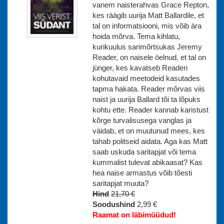
vanem naisterahvas Grace Repton,
kes räägib uurija Matt Ballardile, et
tal on informatsiooni, mis võib ära
hoida mõrva. Tema kihlatu,
kurikuulus sarimõrtsukas Jeremy
Reader, on naisele öelnud, et tal on
jünger, kes kavatseb Readeri
kohutavaid meetodeid kasutades
tapma hakata. Reader mõrvas viis
naist ja uurija Ballard tõi ta lõpuks
kohtu ette. Reader kannab karistust
kõrge turvalisusega vanglas ja
väidab, et on muutunud mees, kes
tahab politseid aidata. Aga kas Matt
saab uskuda saritapjat või tema
kummalist tulevat abikaasat? Kas
hea naise armastus võib tõesti
saritapjat muuta?
Hind
21,70 €
Soodushind
2,99 €
Raamat on läbimüüdud!