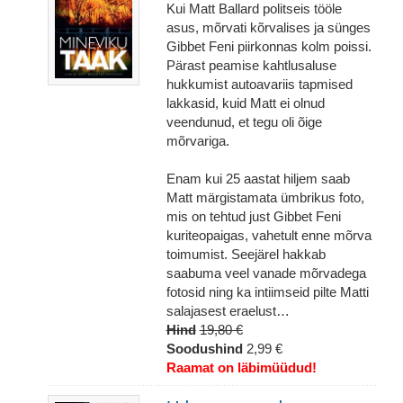
Kui Matt Ballard politseis tööle
asus, mõrvati kõrvalises ja sünges
Gibbet Feni piirkonnas kolm poissi.
Pärast peamise kahtlusaluse
hukkumist autoavariis tapmised
lakkasid, kuid Matt ei olnud
veendunud, et tegu oli õige
mõrvariga.
Enam kui 25 aastat hiljem saab
Matt märgistamata ümbrikus foto,
mis on tehtud just Gibbet Feni
kuriteopaigas, vahetult enne mõrva
toimumist. Seejärel hakkab
saabuma veel vanade mõrvadega
fotosid ning ka intiimseid pilte Matti
salajasest eraelust…
Hind
19,80 €
Soodushind
2,99 €
Raamat on läbimüüdud!