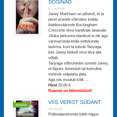
SOSINAD
K. L SLATER
Janey Markham on põnevil, et ta
perel avaneb võimalus kolida
ihaldusväärsele Buckingham
Crescenti nime kandvale tänavale.
Jõuka piirkonna elanikud ei ole aga
varmad teda enda seltskonda
laskma, kuni ta tutvub Tanyaga,
kes Janey lahkelt oma tiiva alla
võtab.
Tanyaga sõbrunedes tunneb Janey,
et lõpuks õnnestub tal keeruline
minevik seljataha jätta.
Aga siis muutub kõik …
Hind
20,00 €
Raamat on läbimüüdud!
VIIS VERIST SÜDANT
JOY ELLIS
Politseijaoskonda tuleb nägus