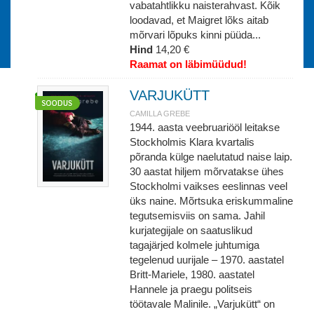
vabatahtlikku naisterahvast. Kõik
loodavad, et Maigret lõks aitab
mõrvari lõpuks kinni püüda...
Hind
14,20 €
Raamat on läbimüüdud!
VARJUKÜTT
CAMILLA GREBE
1944. aasta veebruariööl leitakse
Stockholmis Klara kvartalis
põranda külge naelutatud naise laip.
30 aastat hiljem mõrvatakse ühes
Stockholmi vaikses eeslinnas veel
üks naine. Mõrtsuka eriskummaline
tegutsemisviis on sama. Jahil
kurjategijale on saatuslikud
tagajärjed kolmele juhtumiga
tegelenud uurijale – 1970. aastatel
Britt-Mariele, 1980. aastatel
Hannele ja praegu politseis
töötavale Malinile. „Varjukütt“ on