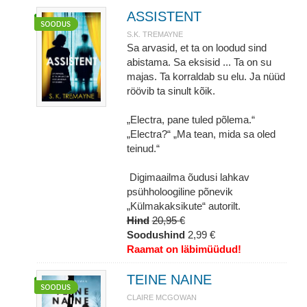
ASSISTENT
S.K. TREMAYNE
Sa arvasid, et ta on loodud sind
abistama. Sa eksisid ... Ta on su
majas. Ta korraldab su elu. Ja nüüd
röövib ta sinult kõik.
„Electra, pane tuled põlema.“
„Electra?“ „Ma tean, mida sa oled
teinud.“
Digimaailma õudusi lahkav
psühholoogiline põnevik
„Külmakaksikute“ autorilt.
Hind
20,95 €
Soodushind
2,99 €
Raamat on läbimüüdud!
TEINE NAINE
CLAIRE MCGOWAN