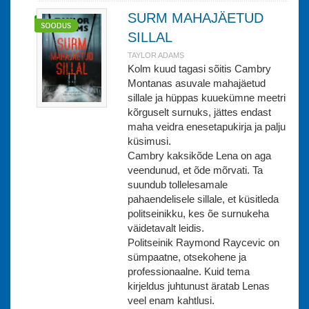
SURM MAHAJÄETUD
SILLAL
TAYLOR ADAMS
Kolm kuud tagasi sõitis Cambry
Montanas asuvale mahajäetud
sillale ja hüppas kuuekümne meetri
kõrguselt surnuks, jättes endast
maha veidra enesetapukirja ja palju
küsimusi.
Cambry kaksikõde Lena on aga
veendunud, et õde mõrvati. Ta
suundub tollelesamale
pahaendelisele sillale, et küsitleda
politseinikku, kes õe surnukeha
väidetavalt leidis.
Politseinik Raymond Raycevic on
sümpaatne, otsekohene ja
professionaalne. Kuid tema
kirjeldus juhtunust äratab Lenas
veel enam kahtlusi.