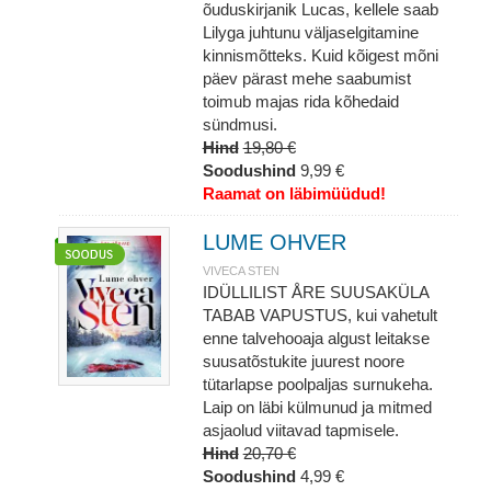
õuduskirjanik Lucas, kellele saab
Lilyga juhtunu väljaselgitamine
kinnismõtteks. Kuid kõigest mõni
päev pärast mehe saabumist
toimub majas rida kõhedaid
sündmusi.
Hind
19,80 €
Soodushind
9,99 €
Raamat on läbimüüdud!
LUME OHVER
VIVECA STEN
IDÜLLILIST ÅRE SUUSAKÜLA
TABAB VAPUSTUS, kui vahetult
enne talvehooaja algust leitakse
suusatõstukite juurest noore
tütarlapse poolpaljas surnukeha.
Laip on läbi külmunud ja mitmed
asjaolud viitavad tapmisele.
Hind
20,70 €
Soodushind
4,99 €