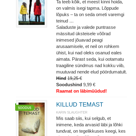
Ta teeb kõik, et meest kinni hoida,
on valmis isegi tapma. Lõppude
lõpuks – ta on seda ometi varemgi
teinud …
Saladuste ja valede puntrasse
mässitud üksteisele võõrad
inimesed jõuavad peagi
arusaamisele, et neil on rohkem
ühist, kui nad oleks osanud eales
aimata. Pärast seda, kui ootamatu
traagiline sündmus nad kokku viib,
muutuvad nende elud pöördumatult.
Hind
19,25 €
Soodushind
9,99 €
Raamat on läbimüüdud!
KILLUD TEMAST
KARIN SLAUGHTER
Mis saab siis, kui selgub, et
inimene, keda arvasid läbi ja lõhki
tundvat, on tegelikkuses keegi, kes