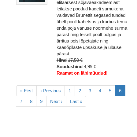
elitaarsest sõjaväeakadeemiast
leitakse poodud kadeti surnukeha,
valdavad Brunettit segased tunded:
ühelt poolt kahetsus ja kurbus tema
enda poja vanuse noormehe surma
pärast ning teiselt poolt põlgus ja
ärritus poisi õpetajate ning
kaasõpilaste upsakuse ja ülbuse
pärast.
Hind
17,50 €
Soodushind
4,99 €
Raamat on läbimüüdud!
Pagination
Esimene
« First
Eelmine
‹ Previous
Lehekülg
1
Lehekülg
2
Lehekülg
3
Lehekülg
4
Lehekülg
5
Eesolev
6
leht
leht
leht
Lehekülg
7
Lehekülg
8
Lehekülg
9
Järgmine
Next ›
Viimane
Last »
leht
leht