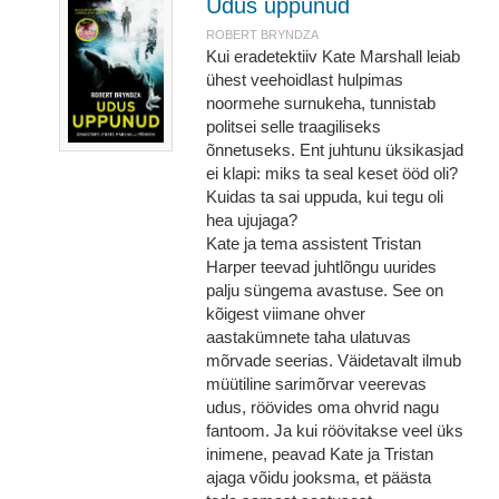
Udus uppunud
ROBERT BRYNDZA
Kui eradetektiiv Kate Marshall leiab
ühest veehoidlast hulpimas
noormehe surnukeha, tunnistab
politsei selle traagiliseks
õnnetuseks. Ent juhtunu üksikasjad
ei klapi: miks ta seal keset ööd oli?
Kuidas ta sai uppuda, kui tegu oli
hea ujujaga?
Kate ja tema assistent Tristan
Harper teevad juhtlõngu uurides
palju süngema avastuse. See on
kõigest viimane ohver
aastakümnete taha ulatuvas
mõrvade seerias. Väidetavalt ilmub
müütiline sarimõrvar veerevas
udus, röövides oma ohvrid nagu
fantoom. Ja kui röövitakse veel üks
inimene, peavad Kate ja Tristan
ajaga võidu jooksma, et päästa