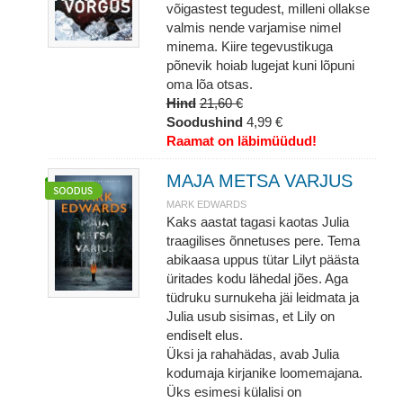
võigastest tegudest, milleni ollakse
valmis nende varjamise nimel
minema. Kiire tegevustikuga
põnevik hoiab lugejat kuni lõpuni
oma lõa otsas.
Hind
21,60 €
Soodushind
4,99 €
Raamat on läbimüüdud!
MAJA METSA VARJUS
MARK EDWARDS
Kaks aastat tagasi kaotas Julia
traagilises õnnetuses pere. Tema
abikaasa uppus tütar Lilyt päästa
üritades kodu lähedal jões. Aga
tüdruku surnukeha jäi leidmata ja
Julia usub sisimas, et Lily on
endiselt elus.
Üksi ja rahahädas, avab Julia
kodumaja kirjanike loomemajana.
Üks esimesi külalisi on