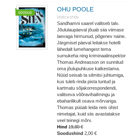
OHU POOLE
VIVECA STEN
Sandhamni saarel valitseb talv.
Jõululaupäeval jõuab siia viimase
laevaga hirmunud, põgenev naine.
Järgmisel päeval leitakse hotelli
lähedalt lumehangest tema
surnukeha ning kriminaalinspektor
Thomas Andreasson on sunnitud
oma jõulupuhkuse katkestama.
Nüüd seisab ta silmitsi juhtumiga,
kus tuleb rinda pista tuntud ja
kartmatu sõjakorrespondendi,
valitseva võõravihailmingu ja
ebaharilikult osava mõrvariga.
Thomas püüab leida neis ühist
nimetajat, kuid siis avastatakse
veel teinegi mõrv.
Hind
19,80 €
Soodushind
2,00 €