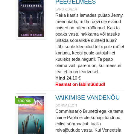
PEEGELMEES
LARS KEPLER
Reka kastis lamades püüab Jenny
meenutada, mida röövi üle elanud
naised on hiljem rääkinud. Kas ta
peaks vastu hakkama või tasuks
üritada sõbralikke suhteid luua?
Läbi suule kleebitud teibi pole mõtet
karjuda, keegi peale autojuhi ei
kuuleks teda nagunii. Ta peab
olema vait: parem on, kui mees ei
tea, et ta on teadvusel.
Hind
24,10 €
Raamat on läbimüüdud!
VAIKIMISE VANDENÕU
DONNA LEON
Commissario Brunetti ega ka tema
naine Paola ei ole kunagi tundnud
erilist sümpaatiat Itaalia
relvajõudude vastu. Kui Veneetsia