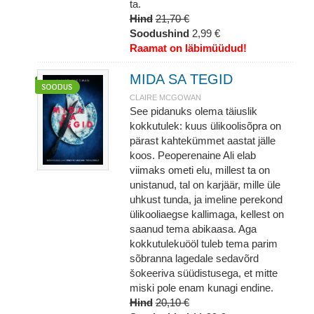
ta.
Hind
21,70 €
Soodushind
2,99 €
Raamat on läbimüüdud!
MIDA SA TEGID
CLAIRE MCGOWAN
See pidanuks olema täiuslik
kokkutulek: kuus ülikoolisõpra on
pärast kahtekümmet aastat jälle
koos. Peoperenaine Ali elab
viimaks ometi elu, millest ta on
unistanud, tal on karjäär, mille üle
uhkust tunda, ja imeline perekond
ülikooliaegse kallimaga, kellest on
saanud tema abikaasa. Aga
kokkutulekuööl tuleb tema parim
sõbranna lagedale sedavõrd
šokeeriva süüdistusega, et mitte
miski pole enam kunagi endine.
Hind
20,10 €