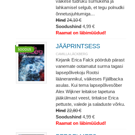
väikese tüdruku surnukeha ja
lahkamisel selgub, et tegu polnudki
õnnetusjuhtumiga…
Hind
24,10 €
Soodushind
4,99 €
Raamat on läbimüüdud!
JÄÄPRINTSESS
CAMILLA LÄCKBERG
Kirjanik Erica Falck pöördub pärast
vanemate ootamatut surma tagasi
lapsepõlvekoju Rootsi
läänerannikul, väikeses Fjällbacka
asulas. Kui tema lapsepõlvesõber
Alex Wijkner leitakse tapetuna
jääkülmast veest, tiritakse Erica
pettuste, valede ja saladuste võrku.
Hind
22,80 €
Soodushind
4,99 €
Raamat on läbimüüdud!