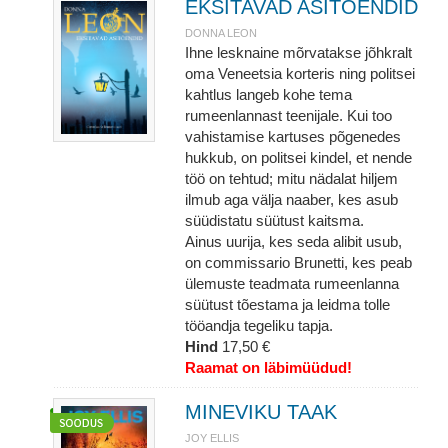
EKSITAVAD ASITÕENDID
DONNA LEON
Ihne lesknaine mõrvatakse jõhkralt
oma Veneetsia korteris ning politsei
kahtlus langeb kohe tema
rumeenlannast teenijale. Kui too
vahistamise kartuses põgenedes
hukkub, on politsei kindel, et nende
töö on tehtud; mitu nädalat hiljem
ilmub aga välja naaber, kes asub
süüdistatu süütust kaitsma.
Ainus uurija, kes seda alibit usub,
on commissario Brunetti, kes peab
ülemuste teadmata rumeenlanna
süütust tõestama ja leidma tolle
tööandja tegeliku tapja.
Hind
17,50 €
Raamat on läbimüüdud!
MINEVIKU TAAK
JOY ELLIS