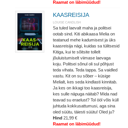
Raamat on läbimüüdud!
KAASREISIJA
LOUISE CANDLISH
Sa tuled laevalt maha ja politsei
ootab sind. Kiti abikaasa Melia on
teatanud mehe kadumisest ja üks
kaasreisija nägi, kuidas sa tülitsesid
Kitiga, kui te sõitsite tollelt
jõuluistumiselt viimase laevaga
koju. Politsei sõnul oli sul põhjust
teda vihata. Teda tappa. Sa vaidled
vastu. Kit on su sõber – küsige
Melialt, kes seda kindlasti kinnitab.
Ja kes on ikkagi too kaasreisija,
kes sulle näpuga näitab? Mida nad
teavad su eraelust? Tol ööl võis küll
juhtuda kokkusattumusi, aga sina
oled süütu, täiesti süütu! Oled ju?
Hind
21,99 €
Raamat on läbimüüdud!