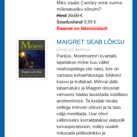
Miks saatis Cambry enne surma
mõistatusliku sõnumi?
Hind
20,00 €
Soodushind
9,99 €
Raamat on läbimüüdud!
MAIGRET SEAB LÕKSU
GEORGES SIMENON
Pariisis, Montmartre’i kvartalis
tapetakse mõne kuu vältel
noahoopidega viis naist, kes on
sarnase kehaehitusega: lühikest
kasvu ja trullakad. Mõrvar jääb
tabamatuks ja Maigret otsustab
viimases hädas lavastada süüdlase
arreteerimise. Ta loodab riivata
sellega mõrvari uhkust ja ta taas
välja meelitada. Uue ohvri
vältimiseks korraldatakse ulatuslik
turvaoperatsioon, milles osaleb
mitusada politseinikku ja