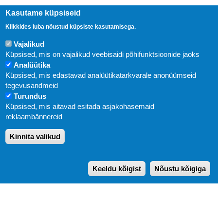
Kasutame küpsiseid
Klikkides luba nõustud küpsiste kasutamisega.
Vajalikud
Küpsised, mis on vajalikud veebisaidi põhifunktsioonide jaoks
Analüütika
Küpsised, mis edastavad analüütikatarkvarale anonüümseid
Uudised
tegevusandmeid
Turundus
Abi
Küpsised, mis aitavad esitada asjakohasemaid
KIRJASTUS PEGASUS OÜ © 2020
reklaambännereid
Paldiski mnt. 29 (A korpus VI korrus), Tallinn
Kinnita valikud
Üldtelefon: 666 1720
E-post:
pegasus[at]pegasus.ee
Keeldu kõigist
Nõustu kõigiga