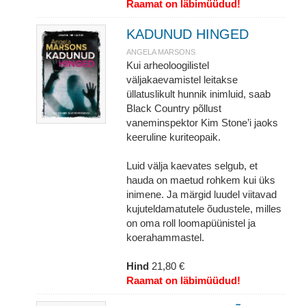
Raamat on läbimüüdud!
KADUNUD HINGED
ANGELA MARSONS
Kui arheoloogilistel
väljakaevamistel leitakse
üllatuslikult hunnik inimluid, saab
Black Country põllust
vaneminspektor Kim Stone’i jaoks
keeruline kuriteopaik.
Luid välja kaevates selgub, et
hauda on maetud rohkem kui üks
inimene. Ja märgid luudel viitavad
kujuteldamatutele õudustele, milles
on oma roll loomapüünistel ja
koerahammastel.
Hind
21,80 €
Raamat on läbimüüdud!