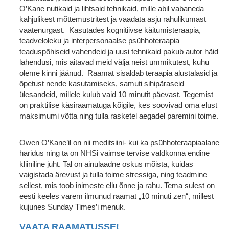
O’Kane nutikaid ja lihtsaid tehnikaid, mille abil vabaneda
kahjulikest mõttemustritest ja vaadata asju rahulikumast
vaatenurgast. Kasutades kognitiivse käitumisteraapia,
teadveloleku ja interpersonaalse psühhoteraapia
teaduspõhiseid vahendeid ja uusi tehnikaid pakub autor häid
lahendusi, mis aitavad meid välja neist ummikutest, kuhu
oleme kinni jäänud. Raamat sisaldab teraapia alustalasid ja
õpetust nende kasutamiseks, samuti sihipäraseid
ülesandeid, millele kulub vaid 10 minutit päevast. Tegemist
on praktilise käsiraamatuga kõigile, kes soovivad oma elust
maksimumi võtta ning tulla rasketel aegadel paremini toime.
Owen O’Kane’il on nii meditsiini- kui ka psühhoteraapiaalane
haridus ning ta on NHSi vaimse tervise valdkonna endine
kliiniline juht. Tal on ainulaadne oskus mõista, kuidas
vaigistada ärevust ja tulla toime stressiga, ning teadmine
sellest, mis toob inimeste ellu õnne ja rahu. Tema sulest on
eesti keeles varem ilmunud raamat „10 minuti zen“, millest
kujunes Sunday Times’i menuk.
VAATA RAAMATUSSE!