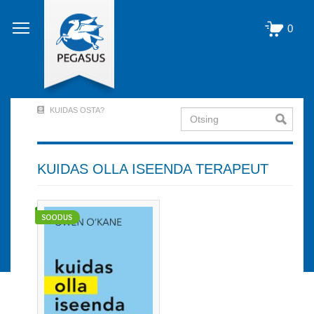
Liigu
edasi
0
põhisisu
juurde
KUIDAS OSTA?
Otsing
User
Account
Menu
KUIDAS OLLA ISEENDA TERAPEUT
(logged
out)