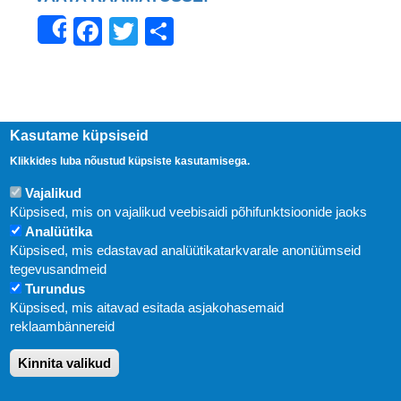
Facebook
Twitter
Share
Share
Kasutame küpsiseid
Klikkides luba nõustud küpsiste kasutamisega.
Vajalikud
Küpsised, mis on vajalikud veebisaidi põhifunktsioonide jaoks
Analüütika
Küpsised, mis edastavad analüütikatarkvarale anonüümseid
Uudised
tegevusandmeid
Turundus
Abi
Küpsised, mis aitavad esitada asjakohasemaid
KIRJASTUS PEGASUS OÜ © 2020
reklaambännereid
Paldiski mnt. 29 (A korpus VI korrus), Tallinn
Kinnita valikud
Üldtelefon: 666 1720