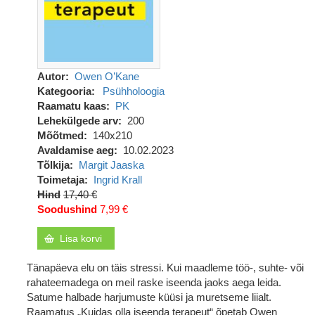
Autor
Owen O’Kane
Kategooria
Psühholoogia
Raamatu kaas
PK
Lehekülgede arv
200
Mõõtmed
140x210
Avaldamise aeg
10.02.2023
Tõlkija
Margit Jaaska
Toimetaja
Ingrid Krall
Hind
17,40 €
Soodushind
7,99 €
Lisa korvi
Tänapäeva elu on täis stressi. Kui maadleme töö-, suhte- või
rahateemadega on meil raske iseenda jaoks aega leida.
Satume halbade harjumuste küüsi ja muretseme liialt.
Raamatus „Kuidas olla iseenda terapeut“ õpetab Owen