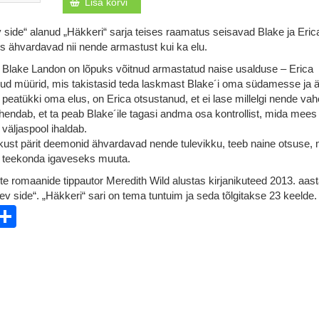
Lisa korvi
side“ alanud „Häkkeri“ sarja teises raamatus seisavad Blake ja Eric
is ähvardavad nii nende armastust kui ka elu.
r Blake Landon on lõpuks võitnud armastatud naise usalduse – Erica
d müürid, mis takistasid teda laskmast Blake´i oma südamesse ja ä
peatükki oma elus, on Erica otsustanud, et ei lase millelgi nende vah
tähendab, et ta peab Blake´ile tagasi andma osa kontrollist, mida mees 
väljaspool ihaldab.
ikust pärit deemonid ähvardavad nende tulevikku, teeb naine otsuse, 
a teekonda igaveseks muuta.
ste romaanide tippautor Meredith Wild alustas kirjanikuteed 2013. aasta
v side“. „Häkkeri“ sari on tema tuntuim ja seda tõlgitakse 23 keelde.
ebook
witter
Share