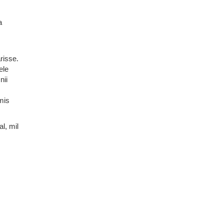
a
risse.
ele
nii
mis
l, mil