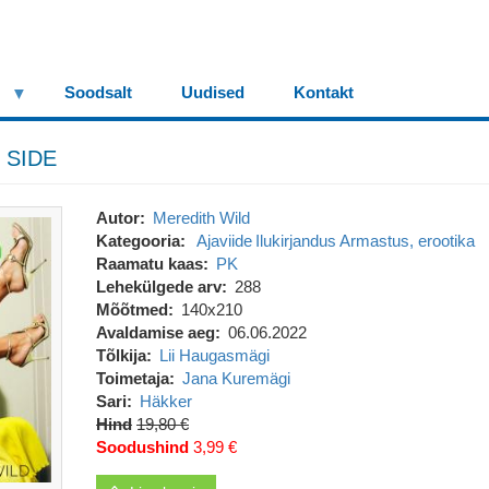
Soodsalt
Uudised
Kontakt
 SIDE
Autor
Meredith Wild
Kategooria
Ajaviide
Ilukirjandus
Armastus, erootika
Raamatu kaas
PK
Lehekülgede arv
288
Mõõtmed
140x210
Avaldamise aeg
06.06.2022
Tõlkija
Lii Haugasmägi
Toimetaja
Jana Kuremägi
Sari
Häkker
Hind
19,80 €
Soodushind
3,99 €