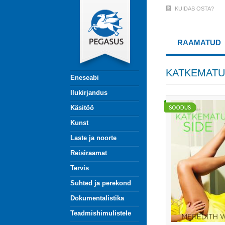
Liigu
KUIDAS OSTA?
User
edasi
põhisisu
Account
juurde
RAAMATUD
Menu
(logged
KATKEMATU
Eneseabi
out)
Ilukirjandus
Käsitöö
Kunst
Laste ja noorte
Reisiraamat
Tervis
Suhted ja perekond
Dokumentalistika
Teadmishimulistele