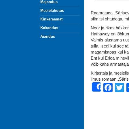
Majandus
Meelelahutus
Raamatuga „Särisev 
silmitsi ohtudega, m
Kinkeraamat
Noor ja rikas häkke
Kokandus
Hathaway on lõhkunu
Aiandus
Valmis alustama uut 
tulla, isegi kui see 
magamistoas kui ka 
Ent kui Erica minev
võib kahe armastaj
Kirjastaja ja meeleli
ilmus romaan „Särise
Fac
T
Share