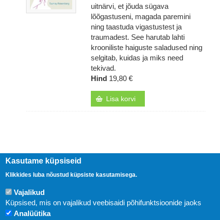
uitnärvi, et jõuda sügava
lõõgastuseni, magada paremini
ning taastuda vigastustest ja
traumadest. See harutab lahti
krooniliste haiguste saladused ning
selgitab, kuidas ja miks need
tekivad.
Hind
19,80 €
Lisa korvi
Kasutame küpsiseid
Klikkides luba nõustud küpsiste kasutamisega.
Vajalikud
Küpsised, mis on vajalikud veebisaidi põhifunktsioonide jaoks
Analüütika