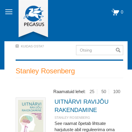
Liigu
edasi
0
põhisisu
juurde
KUIDAS OSTA?
Otsing
User
Account
Menu
Stanley Rosenberg
(logged
out)
Raamatuid lehel:
25
50
100
UITNÄRVI RAVIJÕU
RAKENDAMINE
STANLEY ROSENBERG
See raamat õpetab lihtsate
harjutuste abil reguleerima oma