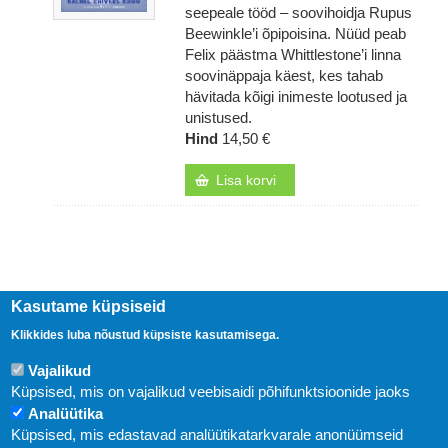
seepeale tööd – soovihoidja Rupus
Beewinkle’i õpipoisina. Nüüd peab
Felix päästma Whittlestone’i linna
soovinäppaja käest, kes tahab
hävitada kõigi inimeste lootused ja
unistused.
Hind
14,50 €
Lisa korvi
Kasutame küpsiseid
Klikkides luba nõustud küpsiste kasutamisega.
Vajalikud
Küpsised, mis on vajalikud veebisaidi põhifunktsioonide jaoks
Analüütika
Küpsised, mis edastavad analüütikatarkvarale anonüümseid
Uudised