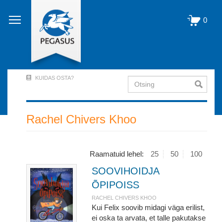
Liigu
edasi
0
põhisisu
juurde
KUIDAS OSTA?
Otsing
User
Account
Menu
Rachel Chivers Khoo
(logged
out)
Raamatuid lehel:
25
50
100
SOOVIHOIDJA
ÕPIPOISS
RACHEL CHIVERS KHOO
Kui Felix soovib midagi väga erilist,
ei oska ta arvata, et talle pakutakse