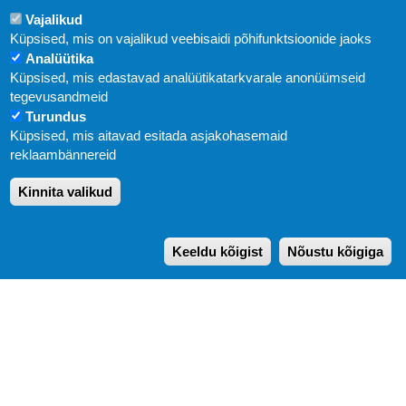
Vajalikud
Küpsised, mis on vajalikud veebisaidi põhifunktsioonide jaoks
Analüütika
Küpsised, mis edastavad analüütikatarkvarale anonüümseid
Uudised
tegevusandmeid
Turundus
Abi
Küpsised, mis aitavad esitada asjakohasemaid
KIRJASTUS PEGASUS OÜ © 2020
reklaambännereid
Paldiski mnt. 29 (A korpus VI korrus), Tallinn
Kinnita valikud
Üldtelefon: 666 1720
E-post:
pegasus[at]pegasus.ee
Keeldu kõigist
Nõustu kõigiga