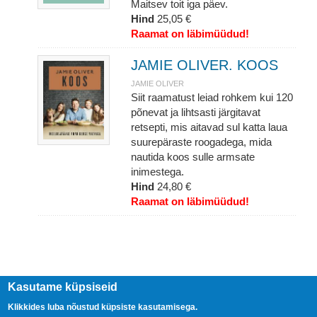
Maitsev toit iga päev.
Hind
25,05 €
Raamat on läbimüüdud!
JAMIE OLIVER. KOOS
JAMIE OLIVER
Siit raamatust leiad rohkem kui 120
põnevat ja lihtsasti järgitavat
retsepti, mis aitavad sul katta laua
suurepäraste roogadega, mida
nautida koos sulle armsate
inimestega.
Hind
24,80 €
Raamat on läbimüüdud!
Kasutame küpsiseid
Klikkides luba nõustud küpsiste kasutamisega.