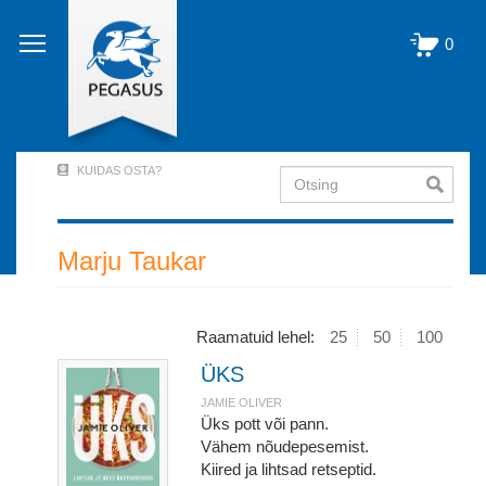
Liigu
edasi
0
põhisisu
juurde
KUIDAS OSTA?
Otsing
User
Account
Menu
Marju Taukar
(logged
out)
Raamatuid lehel:
25
50
100
ÜKS
JAMIE OLIVER
Üks pott või pann.
Vähem nõudepesemist.
Kiired ja lihtsad retseptid.