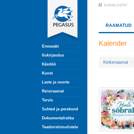
Liigu
KUIDAS OSTA?
User
edasi
põhisisu
Account
juurde
RAAMATUD
Menu
(logged
Kalender
Eneseabi
out)
Ilukirjandus
Kinkeraamat
Käsitöö
Kunst
Laste ja noorte
Reisiraamat
Tervis
Suhted ja perekond
Dokumentalistika
Teadmishimulistele