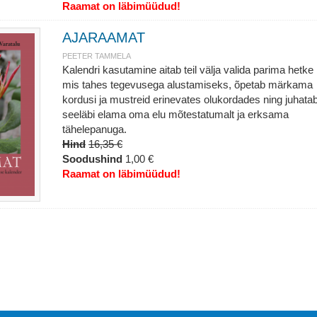
Raamat on läbimüüdud!
AJARAAMAT
PEETER TAMMELA
Kalendri kasutamine aitab teil välja valida parima hetke
mis tahes tegevusega alustamiseks, õpetab märkama
kordusi ja mustreid erinevates olukordades ning juhata
seeläbi elama oma elu mõtestatumalt ja erksama
tähelepanuga.
Hind
16,35 €
Soodushind
1,00 €
Raamat on läbimüüdud!