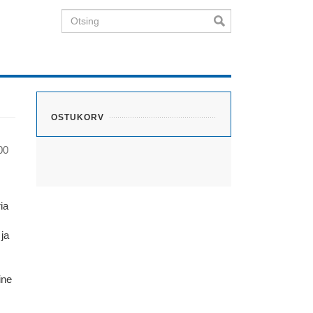
Otsing
OSTUKORV
00
ia
 ja
ine