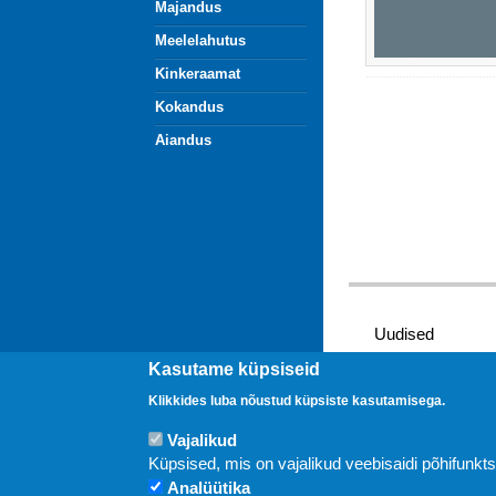
Majandus
Meelelahutus
Kinkeraamat
Kokandus
Aiandus
Uudised
Kasutame küpsiseid
Klikkides luba nõustud küpsiste kasutamisega.
Vajalikud
Küpsised, mis on vajalikud veebisaidi põhifunkt
Analüütika