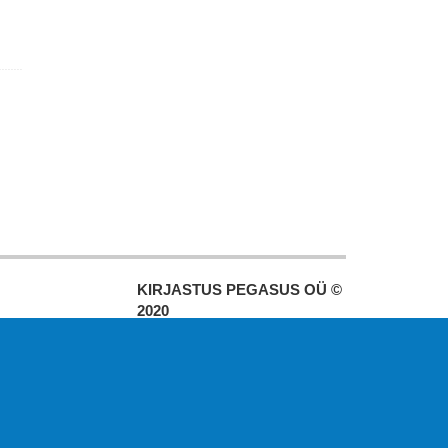
KIRJASTUS PEGASUS OÜ ©
2020
Paldiski mnt. 29 (A korpus VI
korrus), Tallinn
Üldtelefon: 666 1720
E-post:
pegasus[at]pegasus.ee