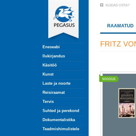
Liigu
KUIDAS OSTA?
User
edasi
põhisisu
Account
juurde
RAAMATUD
Menu
(logged
FRITZ V
Eneseabi
out)
Ilukirjandus
Käsitöö
Kunst
Laste ja noorte
Reisiraamat
Tervis
Suhted ja perekond
Dokumentalistika
Teadmishimulistele