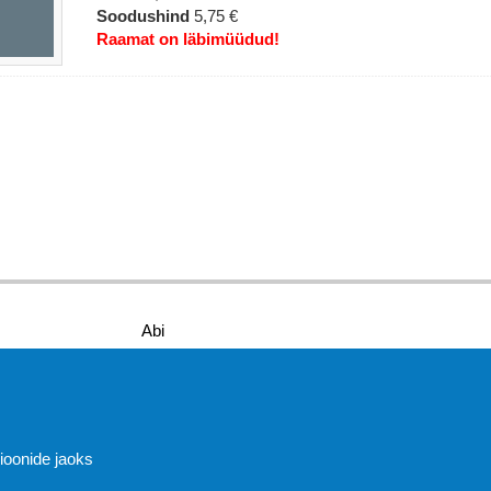
Soodushind
5,75 €
Raamat on läbimüüdud!
Abi
sioonide jaoks