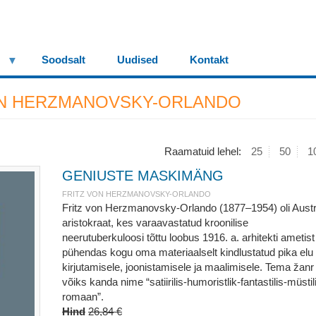
Soodsalt
Uudised
Kontakt
ON HERZMANOVSKY-ORLANDO
Raamatuid lehel:
25
50
1
GENIUSTE MASKIMÄNG
FRITZ VON HERZMANOVSKY-ORLANDO
Fritz von Herzmanovsky-Orlando (1877–1954) oli Austr
aristokraat, kes varaavastatud kroonilise
neerutuberkuloosi tõttu loobus 1916. a. arhitekti ametist
pühendas kogu oma materiaalselt kindlustatud pika elu
kirjutamisele, joonistamisele ja maalimisele. Tema žanr
võiks kanda nime “satiirilis-humoristlik-fantastilis-müstil
romaan”.
Hind
26,84 €