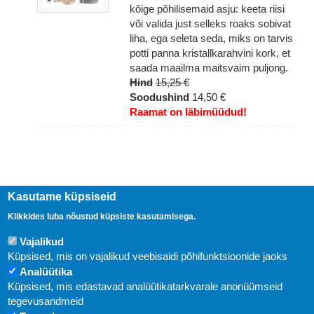
kõige põhilisemaid asju: keeta riisi
või valida just selleks roaks sobivat
liha, ega seleta seda, miks on tarvis
potti panna kristallkarahvini kork, et
saada maailma maitsvaim puljong.
Hind
15,25 €
Soodushind
14,50 €
Raamat on läbimüüdud!
Kasutame küpsiseid
Klikkides luba nõustud küpsiste kasutamisega.
Vajalikud
Küpsised, mis on vajalikud veebisaidi põhifunktsioonide jaoks
Analüütika
Küpsised, mis edastavad analüütikatarkvarale anonüümseid
Uudised
tegevusandmeid