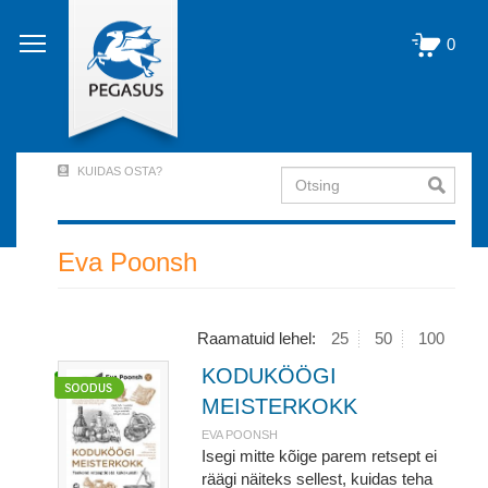
Liigu
edasi
0
põhisisu
juurde
KUIDAS OSTA?
Otsing
User
Account
Menu
Eva Poonsh
(logged
out)
Raamatuid lehel:
25
50
100
KODUKÖÖGI
MEISTERKOKK
EVA POONSH
Isegi mitte kõige parem retsept ei
räägi näiteks sellest, kuidas teha