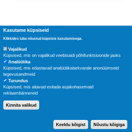
Kasutame küpsiseid
Klikkides luba nõustud küpsiste kasutamisega.
Vajalikud
Küpsised, mis on vajalikud veebisaidi põhifunktsioonide jaoks
Analüütika
Küpsised, mis edastavad analüütikatarkvarale anonüümseid
Uudised
tegevusandmeid
Turundus
Abi
Küpsised, mis aitavad esitada asjakohasemaid
KIRJASTUS PEGASUS OÜ © 2020
reklaambännereid
Paldiski mnt. 29 (A korpus VI korrus), Tallinn
Kinnita valikud
Üldtelefon: 666 1720
E-post:
pegasus[at]pegasus.ee
Keeldu kõigist
Nõustu kõigiga