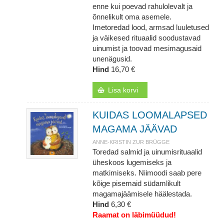
enne kui poevad rahulolevalt ja
õnnelikult oma asemele.
Imetoredad lood, armsad luuletused
ja väikesed rituaalid soodustavad
uinumist ja toovad mesimagusaid
unenägusid.
Hind
16,70 €
Lisa korvi
KUIDAS LOOMALAPSED
MAGAMA JÄÄVAD
ANNE-KRISTIN ZUR BRÜGGE
Toredad salmid ja uinumisrituaalid
üheskoos lugemiseks ja
matkimiseks. Niimoodi saab pere
kõige pisemaid südamlikult
magamajäämisele häälestada.
Hind
6,30 €
Raamat on läbimüüdud!