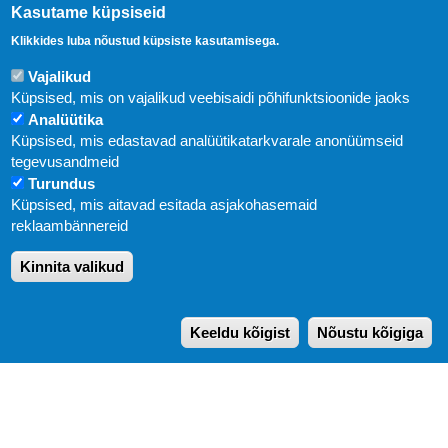
Kasutame küpsiseid
Klikkides luba nõustud küpsiste kasutamisega.
Vajalikud
Küpsised, mis on vajalikud veebisaidi põhifunktsioonide jaoks
Analüütika
Küpsised, mis edastavad analüütikatarkvarale anonüümseid
Uudised
tegevusandmeid
Turundus
Abi
Küpsised, mis aitavad esitada asjakohasemaid
KIRJASTUS PEGASUS OÜ © 2020
reklaambännereid
Paldiski mnt. 29 (A korpus VI korrus), Tallinn
Kinnita valikud
Üldtelefon: 666 1720
E-post:
pegasus[at]pegasus.ee
Keeldu kõigist
Nõustu kõigiga