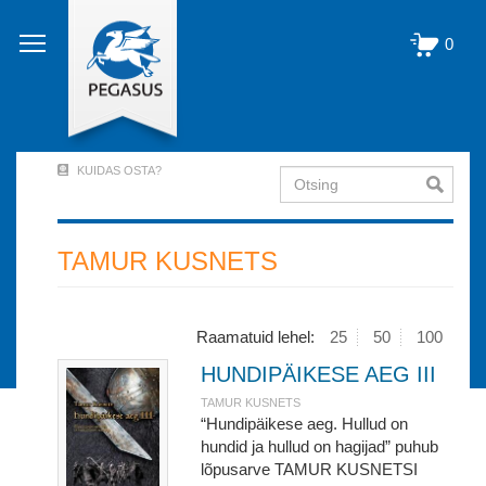
Liigu
edasi
0
põhisisu
juurde
KUIDAS OSTA?
Otsing
User
Account
Menu
TAMUR KUSNETS
(logged
out)
Raamatuid lehel:
25
50
100
HUNDIPÄIKESE AEG III
TAMUR KUSNETS
“Hundipäikese aeg. Hullud on
hundid ja hullud on hagijad” puhub
lõpusarve TAMUR KUSNETSI