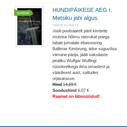
HUNDIPÄIKESE AEG I.
Metsiku jahi algus.
TAMUR KUSNETS
Jüüti poolsaarelt pärit kimbrite
muistse hõimu raevukat poega
tabab jumalate ebasoosing.
Ballimar Kimbrung, iidse suguvõsa
viimane pärija, jääb saksilaste
pealiku Wulfgar Wulfingi
rüüsteretkega ilma omastest ja
väärilisest aust, sattudes
orjasarasse.
Hind
14,69 €
Soodushind
6,07 €
Raamat on läbimüüdud!