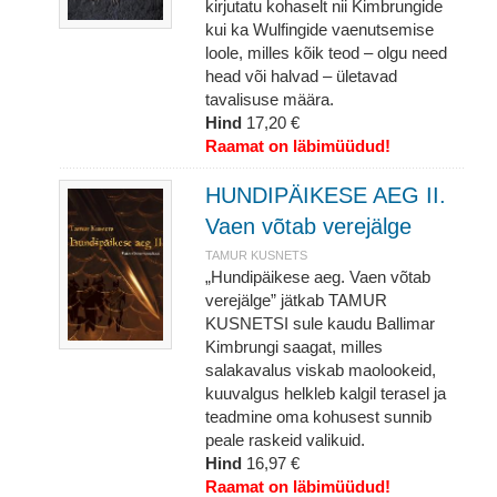
kirjutatu kohaselt nii Kimbrungide
kui ka Wulfingide vaenutsemise
loole, milles kõik teod – olgu need
head või halvad – ületavad
tavalisuse määra.
Hind
17,20 €
Raamat on läbimüüdud!
HUNDIPÄIKESE AEG II.
Vaen võtab verejälge
TAMUR KUSNETS
„Hundipäikese aeg. Vaen võtab
verejälge” jätkab TAMUR
KUSNETSI sule kaudu Ballimar
Kimbrungi saagat, milles
salakavalus viskab maolookeid,
kuuvalgus helkleb kalgil terasel ja
teadmine oma kohusest sunnib
peale raskeid valikuid.
Hind
16,97 €
Raamat on läbimüüdud!