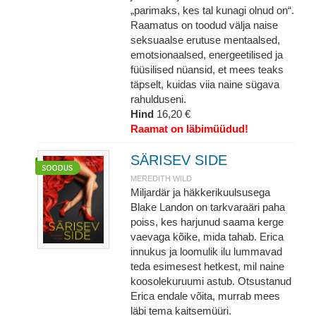
„parimaks, kes tal kunagi olnud on“.
Raamatus on toodud välja naise
seksuaalse erutuse mentaalsed,
emotsionaalsed, energeetilised ja
füüsilised nüansid, et mees teaks
täpselt, kuidas viia naine sügava
rahulduseni.
Hind
16,20 €
Raamat on läbimüüdud!
SÄRISEV SIDE
MEREDITH WILD
Miljardär ja häkkerikuulsusega
Blake Landon on tarkvaraäri paha
poiss, kes harjunud saama kerge
vaevaga kõike, mida tahab. Erica
innukus ja loomulik ilu lummavad
teda esimesest hetkest, mil naine
koosolekuruumi astub. Otsustanud
Erica endale võita, murrab mees
läbi tema kaitsemüüri.