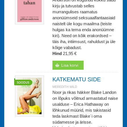
kirju ja tutvustab selles
murrangulises raamatus
anonüümseid seksuaalfantaasiaid
naistelt üle kogu maailma (teiste
hulgas ka tema enda anonüümne
kiri). Need on kõik erakordsed –
täis iha, intiimsust, rahuldust ja üle
kõige vabadust.
Hind
21,95 €
Lisa korvi
KATKEMATU SIDE
MEREDITH WILD
Noor ja rikas häkker Blake Landon
on lõpuks võitnud armastatud naise
usalduse – Erica Hathaway on
lõhkunud müürid, mis takistasid
teda laskmast Blake´i oma
südamesse ja ärisse.