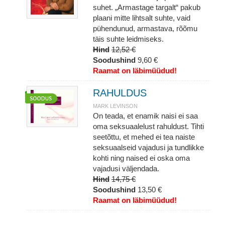
suhet. „Armastage targalt“ pakub
plaani mitte lihtsalt suhte, vaid
pühendunud, armastava, rõõmu
täis suhte leidmiseks.
Hind
12,52 €
Soodushind
9,60 €
Raamat on läbimüüdud!
RAHULDUS
MARK LEVINSON
On teada, et enamik naisi ei saa
oma seksuaalelust rahuldust. Tihti
seetõttu, et mehed ei tea naiste
seksuaalseid vajadusi ja tundlikke
kohti ning naised ei oska oma
vajadusi väljendada.
Hind
14,75 €
Soodushind
13,50 €
Raamat on läbimüüdud!