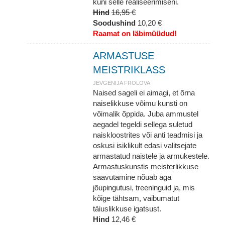
kuni selle realiseerimiseni.
Hind
16,95 €
Soodushind
10,20 €
Raamat on läbimüüdud!
ARMASTUSE
MEISTRIKLASS
JEVGENIJA FROLOVA
Naised sageli ei aimagi, et õrna
naiselikkuse võimu kunsti on
võimalik õppida. Juba ammustel
aegadel tegeldi sellega suletud
naiskloostrites või anti teadmisi ja
oskusi isiklikult edasi valitsejate
armastatud naistele ja armukestele.
Armastuskunstis meisterlikkuse
saavutamine nõuab aga
jõupingutusi, treeninguid ja, mis
kõige tähtsam, vaibumatut
täiuslikkuse igatsust.
Hind
12,46 €