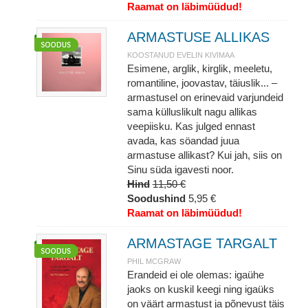
Raamat on läbimüüdud!
ARMASTUSE ALLIKAS
KOOSTANUD EVELIN KIVIMAA
Esimene, arglik, kirglik, meeletu,
romantiline, joovastav, täiuslik... –
armastusel on erinevaid varjundeid
sama külluslikult nagu allikas
veepiisku. Kas julged ennast
avada, kas söandad juua
armastuse allikast? Kui jah, siis on
Sinu süda igavesti noor.
Hind
11,50 €
Soodushind
5,95 €
Raamat on läbimüüdud!
ARMASTAGE TARGALT
PHIL MCGRAW
Erandeid ei ole olemas: igaühe
jaoks on kuskil keegi ning igaüks
on väärt armastust ja põnevust täis