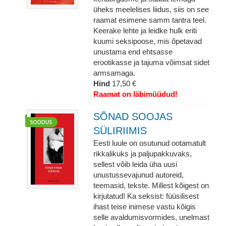
üheks meelelises liidus, siis on see
raamat esimene samm tantra teel.
Keerake lehte ja leidke hulk eriti
kuumi seksipoose, mis õpetavad
unustama end ehtsasse
erootikasse ja tajuma võimsat sidet
armsamaga.
Hind
17,50 €
Raamat on läbimüüdud!
SÕNAD SOOJAS
SÜLIRIIMIS
Eesti luule on osutunud ootamatult
rikkalikuks ja paljupakkuvaks,
sellest võib leida üha uusi
unustussevajunud autoreid,
teemasid, tekste. Millest kõigest on
kirjutatud! Ka seksist: füüsilisest
ihast teise inimese vastu kõigis
selle avaldumisvormides, unelmast