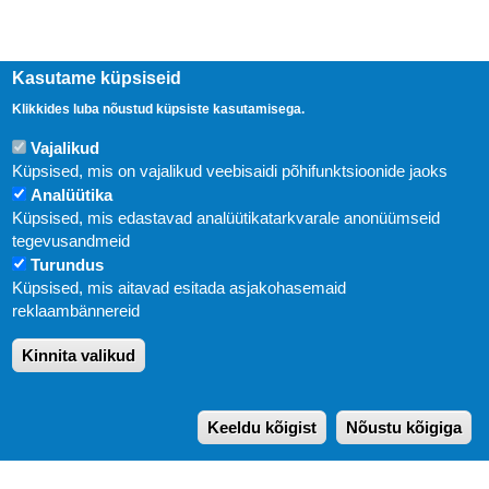
Kasutame küpsiseid
Klikkides luba nõustud küpsiste kasutamisega.
Vajalikud
Küpsised, mis on vajalikud veebisaidi põhifunktsioonide jaoks
Analüütika
Küpsised, mis edastavad analüütikatarkvarale anonüümseid
Uudised
tegevusandmeid
Turundus
Abi
Küpsised, mis aitavad esitada asjakohasemaid
KIRJASTUS PEGASUS OÜ © 2020
reklaambännereid
Paldiski mnt. 29 (A korpus VI korrus), Tallinn
Kinnita valikud
Üldtelefon: 666 1720
E-post:
pegasus[at]pegasus.ee
Keeldu kõigist
Nõustu kõigiga