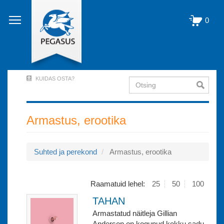
Liigu
edasi
0
põhisisu
juurde
KUIDAS OSTA?
Otsing
User
Account
Menu
Armastus, erootika
(logged
out)
Suhted ja perekond
Armastus, erootika
Raamatuid lehel:
25
50
100
TAHAN
Armastatud näitleja Gillian
Anderson on kogunud kokku sadu