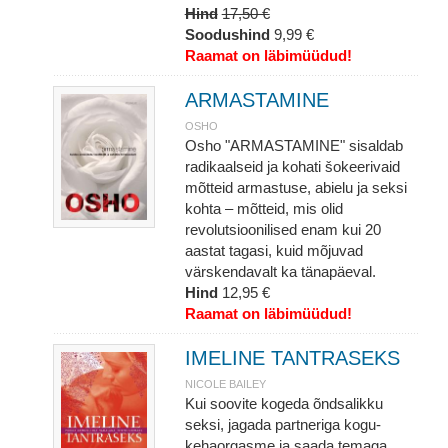
Hind
17,50 €
Soodushind
9,99 €
Raamat on läbimüüdud!
ARMASTAMINE
OSHO
Osho "ARMASTAMINE" sisaldab
radikaalseid ja kohati šokeerivaid
mõtteid armastuse, abielu ja seksi
kohta – mõtteid, mis olid
revolutsioonilised enam kui 20
aastat tagasi, kuid mõjuvad
värskendavalt ka tänapäeval.
Hind
12,95 €
Raamat on läbimüüdud!
IMELINE TANTRASEKS
NICOLE BAILEY
Kui soovite kogeda õndsalikku
seksi, jagada partneriga kogu-
kehaorgasme ja saada temaga