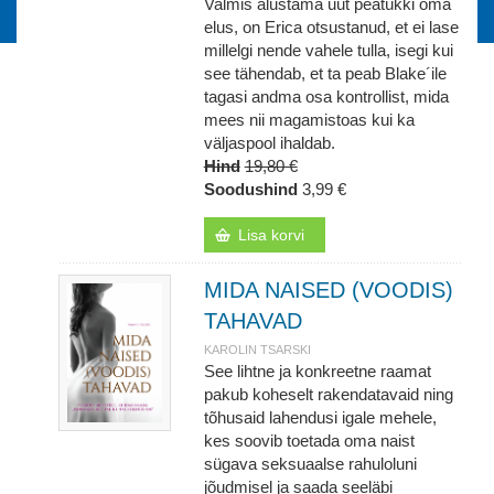
Valmis alustama uut peatükki oma
elus, on Erica otsustanud, et ei lase
millelgi nende vahele tulla, isegi kui
see tähendab, et ta peab Blake´ile
tagasi andma osa kontrollist, mida
mees nii magamistoas kui ka
väljaspool ihaldab.
Hind
19,80 €
Soodushind
3,99 €
Lisa korvi
MIDA NAISED (VOODIS)
TAHAVAD
KAROLIN TSARSKI
See lihtne ja konkreetne raamat
pakub koheselt rakendatavaid ning
tõhusaid lahendusi igale mehele,
kes soovib toetada oma naist
sügava seksuaalse rahuloluni
jõudmisel ja saada seeläbi