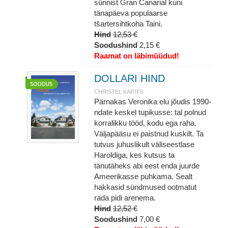
sünnist Gran Canarial kuni
tänapäeva populaarse
tšartersihtkoha Taini.
Hind
12,53 €
Soodushind
2,15 €
Raamat on läbimüüdud!
DOLLARI HIND
CHRISTEL KARITS
Pärnakas Veronika elu jõudis 1990-
ndate keskel tupikusse: tal polnud
korralikku tööd, kodu ega raha.
Väljapääsu ei paistnud kuskilt. Ta
tutvus juhuslikult väliseestlase
Haroldiga, kes kutsus ta
tänutäheks abi eest enda juurde
Ameerikasse puhkama. Sealt
hakkasid sündmused ootmatut
rada pidi arenema.
Hind
12,52 €
Soodushind
7,00 €