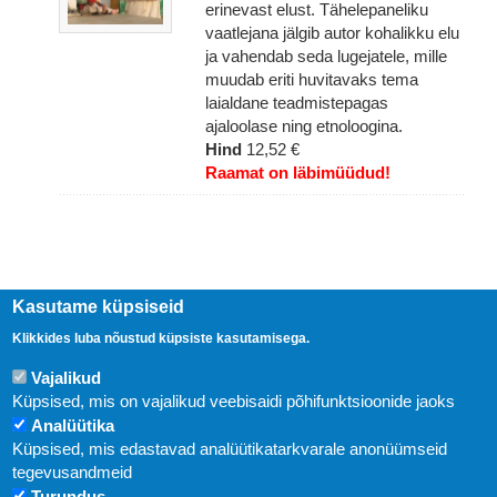
erinevast elust. Tähelepaneliku
vaatlejana jälgib autor kohalikku elu
ja vahendab seda lugejatele, mille
muudab eriti huvitavaks tema
laialdane teadmistepagas
ajaloolase ning etnoloogina.
Hind
12,52 €
Raamat on läbimüüdud!
Kasutame küpsiseid
Klikkides luba nõustud küpsiste kasutamisega.
Vajalikud
Küpsised, mis on vajalikud veebisaidi põhifunktsioonide jaoks
Analüütika
Küpsised, mis edastavad analüütikatarkvarale anonüümseid
Uudised
tegevusandmeid
Turundus