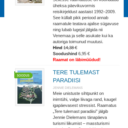
üheksa päevikuvormis
reisikirjeldust aastaist 1992–2009.
See küllalt pikk periood annab
raamatule teatava ajalise sügavuse
ning lubab lugejal jälgida nii
Venemaa ja selle asukate kui ka
autoriga toimunud muutusi.
Hind
14,38 €
Soodushind
6,95 €
Raamat on läbimüüdud!
TERE TULEMAST
PARADIISI
JENNIE DIELEMANS
Meie unistuste sihtpunkt on
inimtühi, valge liivaga rand, kaugel
igapäevasest stressist. Raamatus
„Tere tulemast paradiisi” jälgib
Jennie Dielemans tänapäeva
turismi liikumist – massturismi