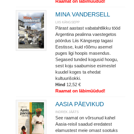
Raamat on läbimüüdud!
MINA VANDERSELL
LIIS KÄNGSEPP
Pärast aastast vabatahtlikku tööd
Argentina pealinna vaestegetos
pöördus Liis Kängsepp tagasi
Eestisse, kuid rõõmu asemel
puges ligi hoopis masendus.
Segased tunded kogusid hoogu,
sest koju saabumise esimestel
kuudel koges ta ehedat
kultuurišokki.
Hind
12,52 €
Raamat on läbimüüdud!
AASIA PÄEVIKUD
INDREK JÄÄTS
See raamat on võrsunud kahel
Aasia-reisil saadud eredatest
elamustest meie omast sootuks