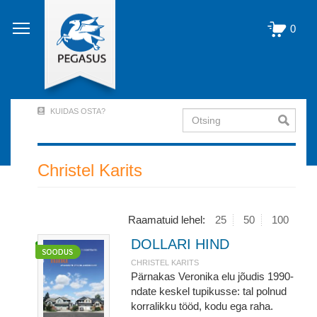
Liigu
edasi
0
põhisisu
juurde
KUIDAS OSTA?
Otsing
User
Account
Menu
Christel Karits
(logged
out)
Raamatuid lehel:
25
50
100
DOLLARI HIND
CHRISTEL KARITS
Pärnakas Veronika elu jõudis 1990-
ndate keskel tupikusse: tal polnud
korralikku tööd, kodu ega raha.