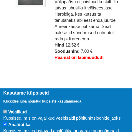
Väljapääsu ei paistnud kuskilt. Ta
tutvus juhuslikult väliseestlase
Haroldiga, kes kutsus ta
tänutäheks abi eest enda juurde
Ameerikasse puhkama. Sealt
hakkasid sündmused ootmatut
rada pidi arenema.
Hind
12,52 €
Soodushind
7,00 €
Raamat on läbimüüdud!
Kasutame küpsiseid
Klikkides luba nõustud küpsiste kasutamisega.
Vajalikud
Küpsised, mis on vajalikud veebisaidi põhifunktsioonide jaoks
Analüütika
Küpsised, mis edastavad analüütikatarkvarale anonüümseid
Uudised