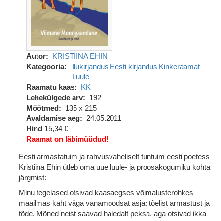
Autor
KRISTIINA EHIN
Kategooria
Ilukirjandus
Eesti kirjandus
Kinkeraamat
Luule
Raamatu kaas
KK
Lehekülgede arv
192
Mõõtmed
135 x 215
Avaldamise aeg
24.05.2011
Hind
15,34 €
Raamat on läbimüüdud!
Eesti armastatuim ja rahvusvaheliselt tuntuim eesti poetess
Kristiina Ehin ütleb oma uue luule- ja proosakogumiku kohta
järgmist:
Minu tegelased otsivad kaasaegses võimalusterohkes
maailmas kaht väga vanamoodsat asja: tõelist armastust ja
tõde. Mõned neist saavad haledalt peksa, aga otsivad ikka