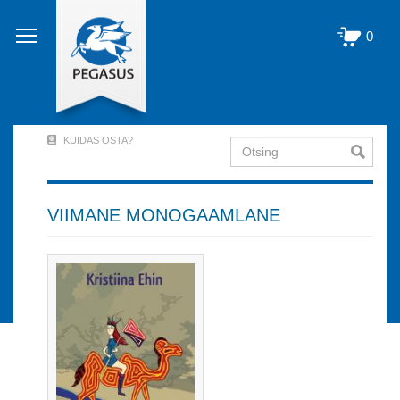
Liigu
edasi
0
põhisisu
juurde
KUIDAS OSTA?
Otsing
User
Account
Menu
VIIMANE MONOGAAMLANE
(logged
out)