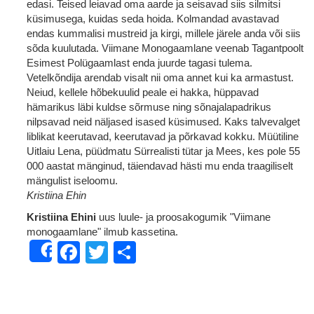
edasi. Teised leiavad oma aarde ja seisavad siis silmitsi
küsimusega, kuidas seda hoida. Kolmandad avastavad
endas kummalisi mustreid ja kirgi, millele järele anda või siis
sõda kuulutada. Viimane Monogaamlane veenab Tagantpoolt
Esimest Polügaamlast enda juurde tagasi tulema.
Vetelkõndija arendab visalt nii oma annet kui ka armastust.
Neiud, kellele hõbekuulid peale ei hakka, hüppavad
hämarikus läbi kuldse sõrmuse ning sõnajalapadrikus
nilpsavad neid näljased isased küsimused. Kaks talvevalget
liblikat keerutavad, keerutavad ja põrkavad kokku. Müütiline
Uitlaiu Lena, püüdmatu Sürrealisti tütar ja Mees, kes pole 55
000 aastat mänginud, täiendavad hästi mu enda traagiliselt
mängulist iseloomu.
Kristiina Ehin
Kristiina Ehini
uus luule- ja proosakogumik "Viimane
monogaamlane" ilmub kassetina.
Facebook
Twitter
Share
Share