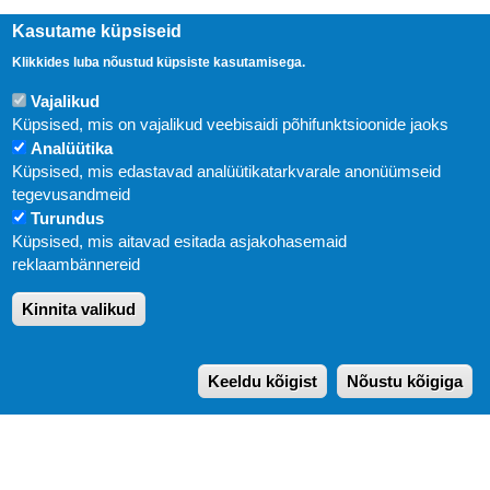
Kasutame küpsiseid
Klikkides luba nõustud küpsiste kasutamisega.
Vajalikud
Küpsised, mis on vajalikud veebisaidi põhifunktsioonide jaoks
Analüütika
Küpsised, mis edastavad analüütikatarkvarale anonüümseid
Uudised
tegevusandmeid
Turundus
Abi
Küpsised, mis aitavad esitada asjakohasemaid
KIRJASTUS PEGASUS OÜ © 2020
reklaambännereid
Paldiski mnt. 29 (A korpus VI korrus), Tallinn
Kinnita valikud
Üldtelefon: 666 1720
E-post:
pegasus[at]pegasus.ee
Keeldu kõigist
Nõustu kõigiga