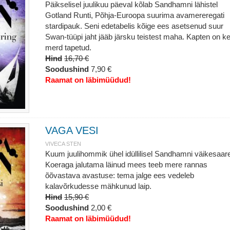
Päikselisel juulikuu päeval kõlab Sandhamni lähistel
Gotland Runti, Põhja-Euroopa suurima avamereregati
stardipauk. Seni edetabelis kõige ees asetsenud suur
Swan-tüüpi jaht jääb järsku teistest maha. Kapten on k
merd tapetud.
Hind
16,70 €
Soodushind
7,90 €
Raamat on läbimüüdud!
VAGA VESI
VIVECA STEN
Kuum juulihommik ühel idüllilisel Sandhamni väikesaare
Koeraga jalutama läinud mees teeb mere rannas
õõvastava avastuse: tema jalge ees vedeleb
kalavõrkudesse mähkunud laip.
Hind
15,90 €
Soodushind
2,00 €
Raamat on läbimüüdud!