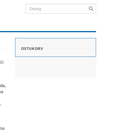
Otsing
OSTUKORV
00
da,
ma
.
oma