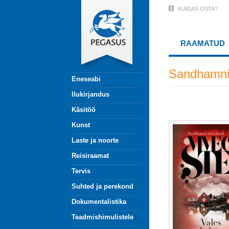
Liigu
KUIDAS OSTA?
User
edasi
põhisisu
Account
juurde
RAAMATUD
Menu
(logged
Sandhamni
Eneseabi
out)
Ilukirjandus
Käsitöö
Kunst
Laste ja noorte
Reisiraamat
Tervis
Suhted ja perekond
Dokumentalistika
Teadmishimulistele