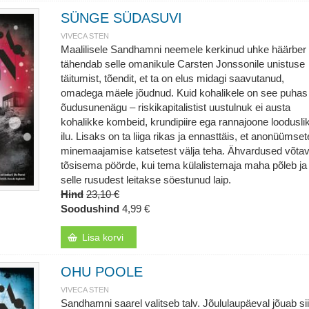
SÜNGE SÜDASUVI
VIVECA STEN
Maalilisele Sandhamni neemele kerkinud uhke häärber
tähendab selle omanikule Carsten Jonssonile unistuse
täitumist, tõendit, et ta on elus midagi saavutanud,
omadega mäele jõudnud. Kuid kohalikele on see puhas
õudusunenägu – riskikapitalistist uustulnuk ei austa
kohalikke kombeid, krundipiire ega rannajoone loodusli
ilu. Lisaks on ta liiga rikas ja ennasttäis, et anonüümset
minemaajamise katsetest välja teha. Ähvardused võta
tõsisema pöörde, kui tema külalistemaja maha põleb ja
selle rusudest leitakse söestunud laip.
Hind
23,10 €
Soodushind
4,99 €
Lisa korvi
OHU POOLE
VIVECA STEN
Sandhamni saarel valitseb talv. Jõululaupäeval jõuab si