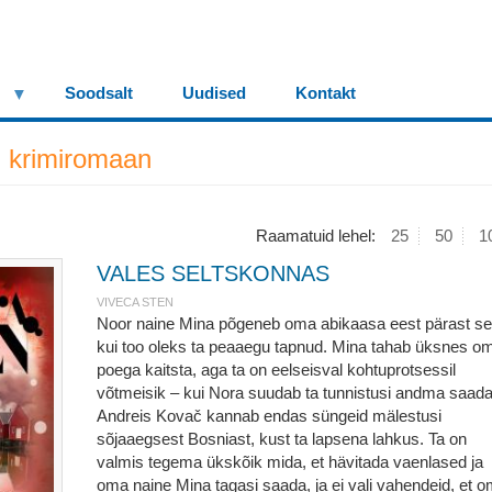
Soodsalt
Uudised
Kontakt
 krimiromaan
Raamatuid lehel:
25
50
1
VALES SELTSKONNAS
VIVECA STEN
Noor naine Mina põgeneb oma abikaasa eest pärast se
kui too oleks ta peaaegu tapnud. Mina tahab üksnes o
poega kaitsta, aga ta on eelseisval kohtuprotsessil
võtmeisik – kui Nora suudab ta tunnistusi andma saada
Andreis Kovač kannab endas süngeid mälestusi
sõjaaegsest Bosniast, kust ta lapsena lahkus. Ta on
valmis tegema ükskõik mida, et hävitada vaenlased ja
oma naine Mina tagasi saada, ja ei vali vahendeid, et 