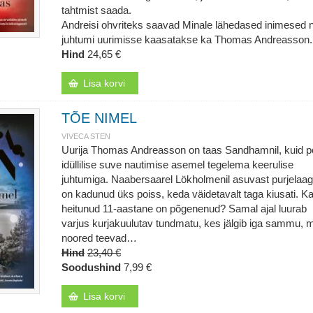
tahtmist saada.
Andreisi ohvriteks saavad Minale lähedased inimesed 
juhtumi uurimisse kaasatakse ka Thomas Andreasson.
Hind
24,65 €
Lisa korvi
TÕE NIMEL
VIVECA STEN
Uurija Thomas Andreasson on taas Sandhamnil, kuid 
idüllilise suve nautimise asemel tegelema keerulise
juhtumiga. Naabersaarel Lökholmenil asuvast purjelaagr
on kadunud üks poiss, keda väidetavalt taga kiusati. K
heitunud 11-aastane on põgenenud? Samal ajal luurab
varjus kurjakuulutav tundmatu, kes jälgib iga sammu, 
noored teevad…
Hind
23,40 €
Soodushind
7,99 €
Lisa korvi