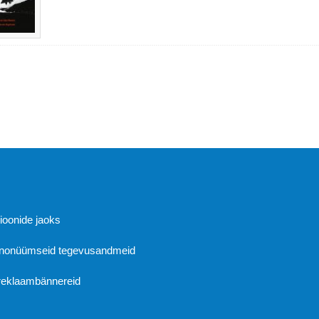
Abi
sioonide jaoks
 anonüümseid tegevusandmeid
 reklaambännereid