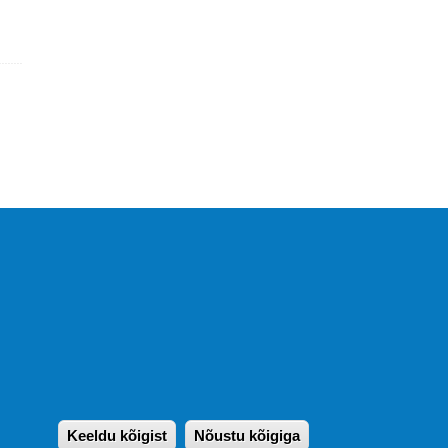
KIRJASTUS PEGASUS OÜ ©
2020
Paldiski mnt. 29 (A korpus VI
korrus), Tallinn
Üldtelefon: 666 1720
E-post:
pegasus[at]pegasus.ee
Keeldu kõigist
Nõustu kõigiga
Withdraw consen