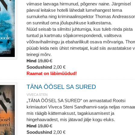
viimase laevaga hirmunud, põgenev naine. Järgmisel
päeval leitakse hotelli lähedalt lumehangest tema
surnukeha ning kriminaalinspektor Thomas Andreasso
on sunnitud oma jõulupuhkuse katkestama.
Nüüd seisab ta silmitsi juhtumiga, kus tuleb rinda pista
tuntud ja kartmatu sõjakorrespondendi, valitseva
võõravihailmingu ja ebaharilikult osava mõrvariga. Th
püüab leida neis ühist nimetajat, kuid siis avastatakse 
teinegi mõrv.
Hind
19,80 €
Soodushind
2,00 €
Raamat on läbimüüdud!
TÄNA ÖÖSEL SA SURED
VIVECA STEN
„TÄNA ÖÖSEL SA SURED“ on armastatud Rootsi
krimiautori Viveca Steni Sandhamni-sarja neljas romaa
mis räägib kättemaksust, tagakiusamisest ja
hingehaavadest, mis jätavad jälje kogu eluks.
Hind
19,80 €
Soodushind
2,00 €