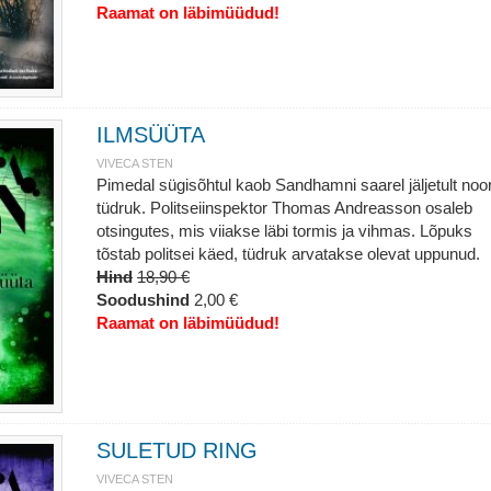
Raamat on läbimüüdud!
ILMSÜÜTA
VIVECA STEN
Pimedal sügisõhtul kaob Sandhamni saarel jäljetult noo
tüdruk. Politseiinspektor Thomas Andreasson osaleb
otsingutes, mis viiakse läbi tormis ja vihmas. Lõpuks
tõstab politsei käed, tüdruk arvatakse olevat uppunud.
Hind
18,90 €
Soodushind
2,00 €
Raamat on läbimüüdud!
SULETUD RING
VIVECA STEN