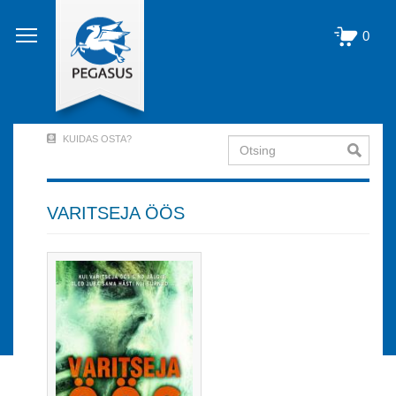
Liigu
edasi
0
põhisisu
juurde
KUIDAS OSTA?
Otsing
User
Account
Menu
VARITSEJA ÖÖS
(logged
out)