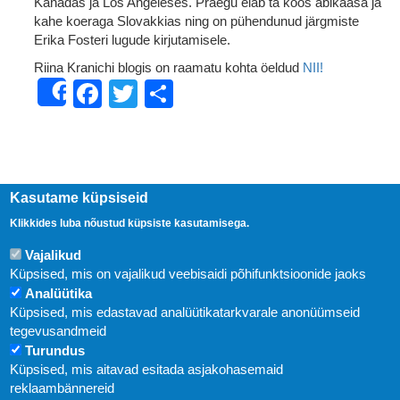
Kanadas ja Los Angeleses. Praegu elab ta koos abikaasa ja
kahe koeraga Slovakkias ning on pühendunud järgmiste
Erika Fosteri lugude kirjutamisele.
Riina Kranichi blogis on raamatu kohta öeldud
NII!
Facebook
Twitter
Share
Share
Kasutame küpsiseid
Klikkides luba nõustud küpsiste kasutamisega.
Vajalikud
Küpsised, mis on vajalikud veebisaidi põhifunktsioonide jaoks
Analüütika
Küpsised, mis edastavad analüütikatarkvarale anonüümseid
Uudised
tegevusandmeid
Turundus
Abi
Küpsised, mis aitavad esitada asjakohasemaid
KIRJASTUS PEGASUS OÜ © 2020
reklaambännereid