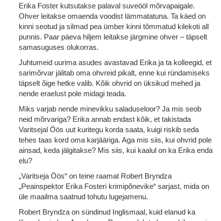
Erika Foster kutsutakse palaval suveööl mõrvapaigale.
Ohver leitakse omaenda voodist lämmatatuna. Ta käed on
kinni seotud ja silmad pea ümber kinni tõmmatud kilekoti all
punnis. Paar päeva hiljem leitakse järgmine ohver – täpselt
samasuguses olukorras.
Juhtumeid uurima asudes avastavad Erika ja ta kolleegid, et
sarimõrvar jälitab oma ohvreid pikalt, enne kui ründamiseks
täpselt õige hetke valib. Kõik ohvrid on üksikud mehed ja
nende eraelust pole midagi teada.
Miks varjab nende minevikku saladuseloor? Ja mis seob
neid mõrvariga? Erika annab endast kõik, et takistada
Varitsejal Öös uut kuritegu korda saata, kuigi riskib seda
tehes taas kord oma karjääriga. Aga mis siis, kui ohvrid pole
ainsad, keda jälgitakse? Mis siis, kui kaalul on ka Erika enda
elu?
„Varitseja Öös“ on teine raamat Robert Bryndza
„Peainspektor Erika Fosteri krimipõnevike“ sarjast, mida on
üle maailma saatnud tohutu lugejamenu.
Robert Bryndza on sündinud Inglismaal, kuid elanud ka