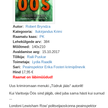
Autor
Robert Bryndza
Kategooria
Ilukirjandus
Krimi
Raamatu kaas
PK
Lehekülgede arv
384
Mõõtmed
140x210
Avaldamise aeg
15.10.2017
Tõlkija
Raili Puskar
Toimetaja
Lydia Raadik
Sari
Peainspektor Erika Fosteri krimipõnevik
Hind
17,95 €
Raamat on läbimüüdud!
Uus krimiromaan menuki „Tüdruk jääs“ autorilt!
Kui Varitseja Öös sind jälgib, oled juba sama hästi kui surnud
...
Londoni Lewisham Row’ politseijaoskonna peainspektor