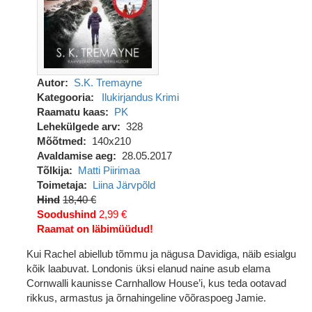
Autor
S.K. Tremayne
Kategooria
Ilukirjandus
Krimi
Raamatu kaas
PK
Lehekülgede arv
328
Mõõtmed
140x210
Avaldamise aeg
28.05.2017
Tõlkija
Matti Piirimaa
Toimetaja
Liina Järvpõld
Hind
18,40 €
Soodushind
2,99 €
Raamat on läbimüüdud!
Kui Rachel abiellub tõmmu ja nägusa Davidiga, näib esialgu
kõik laabuvat. Londonis üksi elanud naine asub elama
Cornwalli kaunisse Carnhallow House’i, kus teda ootavad
rikkus, armastus ja õrnahingeline võõraspoeg Jamie.