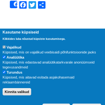
Facebook
Twitter
Share
Share
Kasutame küpsiseid
Klikkides luba nõustud küpsiste kasutamisega.
Vajalikud
Küpsised, mis on vajalikud veebisaidi põhifunktsioonide jaoks
Analüütika
Küpsised, mis edastavad analüütikatarkvarale anonüümseid
Uudised
tegevusandmeid
Turundus
Abi
Küpsised, mis aitavad esitada asjakohasemaid
KIRJASTUS PEGASUS OÜ © 2020
reklaambännereid
Paldiski mnt. 29 (A korpus VI korrus), Tallinn
Kinnita valikud
Üldtelefon: 666 1720
E-post:
pegasus[at]pegasus.ee