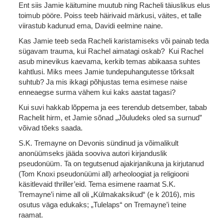
Ent siis Jamie käitumine muutub ning Racheli täiuslikus elus
toimub pööre. Poiss teeb häirivaid märkusi, väites, et talle
viirastub kadunud ema, Davidi eelmine naine.
Kas Jamie teeb seda Racheli karistamiseks või painab teda
sügavam trauma, kui Rachel aimatagi oskab? Kui Rachel
asub minevikus kaevama, kerkib temas abikaasa suhtes
kahtlusi. Miks mees Jamie tundepuhangutesse tõrksalt
suhtub? Ja mis ikkagi põhjustas tema esimese naise
enneaegse surma vähem kui kaks aastat tagasi?
Kui suvi hakkab lõppema ja ees terendub detsember, tabab
Rachelit hirm, et Jamie sõnad „Jõuludeks oled sa surnud”
võivad tõeks saada.
S.K. Tremayne on Devonis sündinud ja võimalikult
anonüümseks jääda sooviva autori kirjanduslik
pseudonüüm. Ta on tegutsenud ajakirjanikuna ja kirjutanud
(Tom Knoxi pseudonüümi all) arheoloogiat ja religiooni
käsitlevaid thriller’eid. Tema esimene raamat S.K.
Tremayne’i nime all oli „Külmakaksikud“ (e k 2016), mis
osutus väga edukaks; „Tulelaps“ on Tremayne’i teine
raamat.