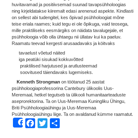
huvitavamad ja positiivsemad suunad tavapsühholoogias
ning kirjeldatakse kiiremalt edasi arenenud aspekte. Kindlasti
on sellest abi tudengitel, kes õpivad psühholoogiat mõne
teise eriala raames; kuid tegu ei ole õpikuga, vaid teosega,
mille praktiliseks eesmärgiks on näidata tavalugejale, et
psühholoogia võib olla ühtaegu nii üllatav kui ka paeluv.
Raamatu teevad kergesti arusaadavaks ja köitvaks
tavaelust võetud näited
iga peatüki sisukad kokkuvõtted
praktilised harjutused ja arutlusteemad
soovitused täiendavaks lugemiseks.
Kenneth Strongman
on töötanud 25 aastat
psühholoogiaprofessorina Cantebury ülikoolis Uus-
Meremaal, hetkel tegutseb ta ülikooli humanitaarteaduste
aseprorektorina. Ta on Uus-Meremaa Kuningliku Ühingu,
Briti Psühholoogiaühingu ja Uus-Meremaa
Psühholoogiaühingu liige. Ta on avaldanud kümme raamatut.
Facebook
Twitter
Share
Share