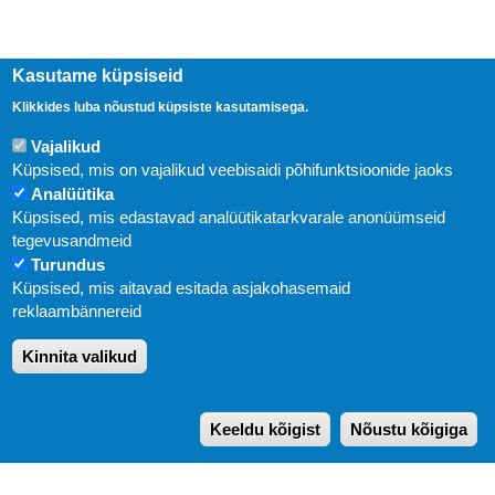
Kasutame küpsiseid
Klikkides luba nõustud küpsiste kasutamisega.
Vajalikud
Küpsised, mis on vajalikud veebisaidi põhifunktsioonide jaoks
Analüütika
Küpsised, mis edastavad analüütikatarkvarale anonüümseid
Uudised
tegevusandmeid
Turundus
Abi
Küpsised, mis aitavad esitada asjakohasemaid
KIRJASTUS PEGASUS OÜ © 2020
reklaambännereid
Paldiski mnt. 29 (A korpus VI korrus), Tallinn
Kinnita valikud
Üldtelefon: 666 1720
E-post:
pegasus[at]pegasus.ee
Keeldu kõigist
Nõustu kõigiga