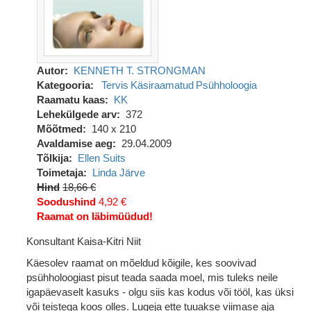
Autor
KENNETH T. STRONGMAN
Kategooria
Tervis
Käsiraamatud
Psühholoogia
Raamatu kaas
KK
Lehekülgede arv
372
Mõõtmed
140 x 210
Avaldamise aeg
29.04.2009
Tõlkija
Ellen Suits
Toimetaja
Linda Järve
Hind
18,66 €
Soodushind
4,92 €
Raamat on läbimüüdud!
Konsultant Kaisa-Kitri Niit
Käesolev raamat on mõeldud kõigile, kes soovivad
psühholoogiast pisut teada saada moel, mis tuleks neile
igapäevaselt kasuks - olgu siis kas kodus või tööl, kas üksi
või teistega koos olles. Lugeja ette tuuakse viimase aja