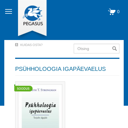
Liigu
edasi
0
põhisisu
juurde
KUIDAS OSTA?
Otsing
User
Account
Menu
PSÜHHOLOOGIA IGAPÄEVAELUS
(logged
out)