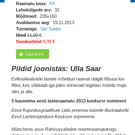
Raamatu kaas
KK
Lehekülgede arv
32
Mõõtmed
235x160
Avaldamise aeg
19.11.2013
Toimetaja
Siiri Soidro
Hind
11,60 €
Soodushind
4,99 €
Lisa korvi
Pildid joonistas: Ulla Saar
Eelkooliealistele lastele mõeldud raamat räägib lõbusa loo
liftist, kes sõidutab iga päev erinevaid tegelasi mööda maja
üles ja alla.
5 kauneima eesti lasteraamatu 2013 konkursi nominent
Eesti Kujundusgraafikute Liidu preemia noorele illustraatorile
Eesti Lastekirjanduse Keskuse eripreemia
Münchenis asuv Rahvusvaheline noorteraamatukogu