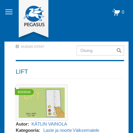
Liigu
edasi
0
põhisisu
juurde
KUIDAS OSTA?
Otsing
User
Account
Menu
LIFT
(logged
out)
Autor
KÄTLIN VAINOLA
Kategooria
Laste ja noorte
Väiksematele