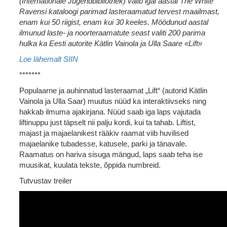
(Internationale Jugendbibliothek) valib igal aastal The White
Ravensi kataloogi parimad lasteraamatud tervest maailmast,
enam kui 50 riigist, enam kui 30 keeles.
Möödunud aastal
ilmunud laste- ja noorteraamatute seast valiti 200 parima
hulka ka Eesti autorite Kätlin Vainola ja Ulla Saare «Lift»
Loe lähemalt SIIN
*******
Populaarne ja auhinnatud lasteraamat „Lift“ (autorid Kätlin
Vainola ja Ulla Saar) muutus nüüd ka interaktiivseks ning
hakkab ilmuma ajakirjana. Nüüd saab iga laps vajutada
liftinuppu just täpselt nii palju kordi, kui ta tahab. Liftist,
majast ja majaelanikest rääkiv raamat viib huvilised
majaelanike tubadesse, katusele, parki ja tänavale.
Raamatus on hariva sisuga mängud, laps saab teha ise
muusikat, kuulata tekste, õppida numbreid.
Tutvustav treiler