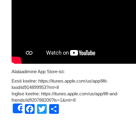
Alalaadimine App Store-ist:
Eesti keelne: https://itunes.apple.com/us/app/lifti-
lood/id914899953?mt=8
Inglise keelne: https://itunes.apple.com/us/app/lift-and-
friends/id920788200?ls=1&mt=8
Facebook
Twitter
Share
Share