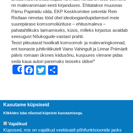
nn malevaromaan eesti kirjanduses. Ehitatakse muuseas
Pärnu Papiniidu silda. EKP Keskkomitee sekretär Rein
Ristlaan nimetas tööd ühel ideoloogianõupidamisel meie
suurepärase komsomoliürituse – ehitusmaleva –
pahatahtlikuks laimamiseks, küsis, milleks kirjastus avaldab
seesugust Nõukogude-vastast prahti.
Teost piitsutasid hoolikalt komsomoli- ja malevaringkonnad,
ent toonaste juhtkriitikutelt Vaino Vahingult ja Linnar Priimäelt
pälvis romaan üksnes kiidusõnu, kusjuures viimane pidas
seda kaua autori paremaks teoseks üldse!”
Facebook
Twitter
Share
Share
Kasutame küpsiseid
Klikkides luba nõustud küpsiste kasutamisega.
Vajalikud
Küpsised, mis on vajalikud veebisaidi põhifunktsioonide jaoks