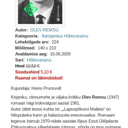
Autor
OLEV REMSU
Kategooria
Ilukirjandus
Hõbevaramu
Lehekülgede arv
224
Mõõtmed
140 x 210
Avaldamise aeg
16.06.2009
Sari
Hõbevaramu
Hind
12,52 €
Soodushind
5,10 €
Raamat on läbimüüdud!
Kujundaja: Heino Prunsvelt
Kirjaniku, rännumehe ja viljaka kriitiku
Olev Remsu
(1947)
romaan nägi trükivalgust aastal 1981.
Autor ütleb teose kohta nii: „„Lapsepõlvest Malleta” on
hilispubeka karm ja halastuseta enesevaatlus. Romaani
tegevus toimub 1970-ndate aastate lõpus Eesti Üliõpilaste
Ehitusmaleva sillaehitajate rühmas, nõnda on teos esimene