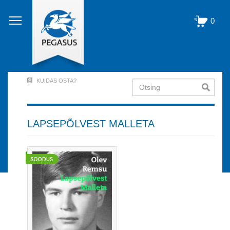
Liigu
edasi
0
põhisisu
juurde
KUIDAS OSTA?
Otsing
User
Account
Menu
LAPSEPÕLVEST MALLETA
(logged
out)