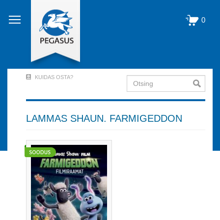
Liigu
edasi
0
põhisisu
juurde
KUIDAS OSTA?
Otsing
User
Account
Menu
LAMMAS SHAUN. FARMIGEDDON
(logged
out)