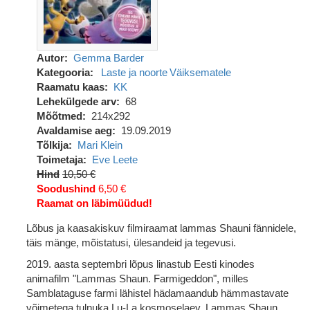
Autor
Gemma Barder
Kategooria
Laste ja noorte
Väiksematele
Raamatu kaas
KK
Lehekülgede arv
68
Mõõtmed
214x292
Avaldamise aeg
19.09.2019
Tõlkija
Mari Klein
Toimetaja
Eve Leete
Hind
10,50 €
Soodushind
6,50 €
Raamat on läbimüüdud!
Lõbus ja kaasakiskuv filmiraamat lammas Shauni fännidele,
täis mänge, mõistatusi, ülesandeid ja tegevusi.
2019. aasta septembri lõpus linastub Eesti kinodes
animafilm "Lammas Shaun. Farmigeddon", milles
Samblataguse farmi lähistel hädamaandub hämmastavate
võimetega tulnuka Lu-La kosmoselaev. Lammas Shaun