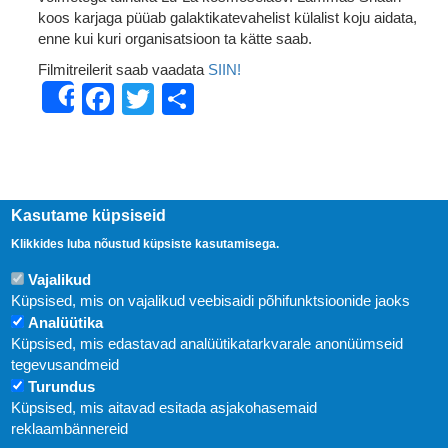
koos karjaga püüab galaktikatevahelist külalist koju aidata,
enne kui kuri organisatsioon ta kätte saab.
Filmitreilerit saab vaadata
SIIN!
Facebook
Twitter
Share
Share
Kasutame küpsiseid
Klikkides luba nõustud küpsiste kasutamisega.
Vajalikud
Küpsised, mis on vajalikud veebisaidi põhifunktsioonide jaoks
Analüütika
Küpsised, mis edastavad analüütikatarkvarale anonüümseid
Uudised
tegevusandmeid
Turundus
Abi
Küpsised, mis aitavad esitada asjakohasemaid
KIRJASTUS PEGASUS OÜ © 2020
reklaambännereid