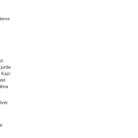
terve
st.
 jurda
t Kazi
tel
ilma
õver
de