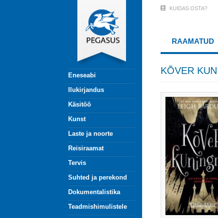
Liigu
KUIDAS OSTA?
User
edasi
põhisisu
Account
juurde
RAAMATUD
Menu
(logged
KÕVER KUN
Eneseabi
out)
Ilukirjandus
Käsitöö
Kunst
Laste ja noorte
Reisiraamat
Tervis
Suhted ja perekond
Dokumentalistika
Teadmishimulistele