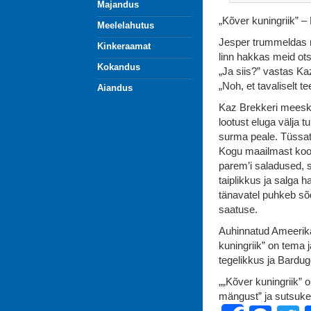
Majandus
„Kõver kuningriik” 
Meelelahutus
Jesper trummeldas ra
Kinkeraamat
linn hakkas meid ot
Kokandus
„Ja siis?” vastas Ka
„Noh, et tavaliselt te
Aiandus
Kaz Brekkeri meesko
lootust eluga välja t
surma peale. Tüssatu
Kogu maailmast koon
parem’i saladused, s
taiplikkus ja salga h
tänavatel puhkeb sõ
saatuse.
Auhinnatud Ameerika 
kuningriik” on tema 
tegelikkus ja Bardu
„„Kõver kuningriik” 
mängust” ja sutsuke