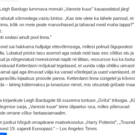
– Leigh Bardugo lummava menuki „Vareste kuus” kauaoodatud järg!
hutult sõrmedega vastu kintse. „Kas teie olete ka tähele pannud, et 
sima, kõik on meie peale maruvihased ja tahavad meid maha tappa?”
z.
eb sedasi ainult pool linna.”
nd sai hakkama hulljulge ettevõtmisega, millest polnud õigupoolest
ulla. Lubatud priske tasu asemel aga ootab neid taas ees võitlus elu ja
d ja nõrgestatud meeskonnal napib nii liitlasi, ressursse kui ka lootu
duvad Ketterdami mõjukad tegelased, et uurida välja ohtliku uimasti
amal ajal aga ilmuvad välja ka vanad võistlejad ja uued vaenlased, e
apravõitu lojaalsus proovile panna. Ketterdami linna süngetel ja kõvera
da – lahing kättemaksu ja lunastuse nimel, mis otsustab grišade maa
kirjanikule Leigh Bardugole tõi suurema tuntuse „Griša” triloogia. „K
järgmise sarja, „Vareste kuue” teine ülipaeluv osa, milles põimuvad
gole omane võluv fantaasiamaailm.
on justkui hõrgult omapärane maitsekooslus „Harry Potterist”, „Trooni
sest 19. sajandi Euroopast.” – Los Angeles Times