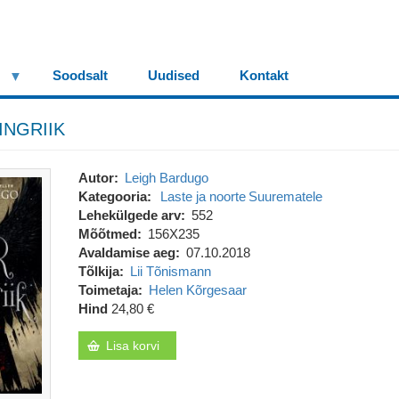
Soodsalt
Uudised
Kontakt
INGRIIK
Autor
Leigh Bardugo
Kategooria
Laste ja noorte
Suurematele
Lehekülgede arv
552
Mõõtmed
156X235
Avaldamise aeg
07.10.2018
Tõlkija
Lii Tõnismann
Toimetaja
Helen Kõrgesaar
Hind
24,80 €
Lisa korvi