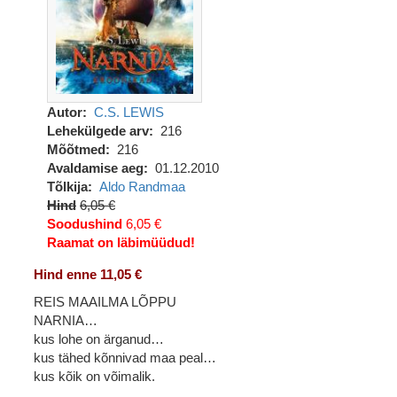
Autor
C.S. LEWIS
Lehekülgede arv
216
Mõõtmed
216
Avaldamise aeg
01.12.2010
Tõlkija
Aldo Randmaa
Hind
6,05 €
Soodushind
6,05 €
Raamat on läbimüüdud!
Hind enne 11,05 €
REIS MAAILMA LÕPPU
NARNIA…
kus lohe on ärganud…
kus tähed kõnnivad maa peal…
kus kõik on võimalik.