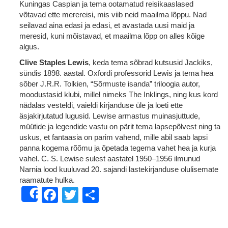
Kuningas Caspian ja tema ootamatud reisikaaslased
võtavad ette merereisi, mis viib neid maailma lõppu. Nad
seilavad aina edasi ja edasi, et avastada uusi maid ja
meresid, kuni mõistavad, et maailma lõpp on alles kõige
algus.
Clive Staples Lewis
, keda tema sõbrad kutsusid Jackiks,
sündis 1898. aastal. Oxfordi professorid Lewis ja tema hea
sõber J.R.R. Tolkien, “Sõrmuste isanda” triloogia autor,
moodustasid klubi, millel nimeks The Inklings, ning kus kord
nädalas vesteldi, vaieldi kirjanduse üle ja loeti ette
äsjakirjutatud lugusid. Lewise armastus muinasjuttude,
müütide ja legendide vastu on pärit tema lapsepõlvest ning ta
uskus, et fantaasia on parim vahend, mille abil saab lapsi
panna kogema rõõmu ja õpetada tegema vahet hea ja kurja
vahel. C. S. Lewise sulest aastatel 1950–1956 ilmunud
Narnia lood kuuluvad 20. sajandi lastekirjanduse olulisemate
raamatute hulka.
Facebook
Twitter
Share
Share