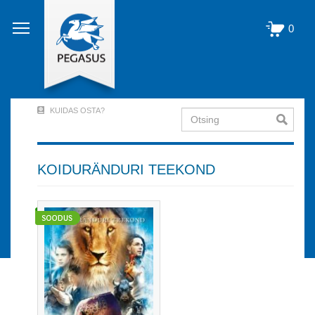
Liigu
edasi
0
põhisisu
juurde
KUIDAS OSTA?
Otsing
User
Account
Menu
KOIDURÄNDURI TEEKOND
(logged
out)