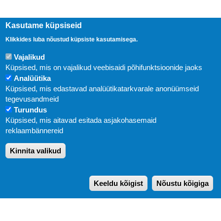
Kasutame küpsiseid
Klikkides luba nõustud küpsiste kasutamisega.
Vajalikud
Küpsised, mis on vajalikud veebisaidi põhifunktsioonide jaoks
Analüütika
Küpsised, mis edastavad analüütikatarkvarale anonüümseid
Uudised
tegevusandmeid
Turundus
Abi
Küpsised, mis aitavad esitada asjakohasemaid
KIRJASTUS PEGASUS OÜ © 2020
reklaambännereid
Paldiski mnt. 29 (A korpus VI korrus), Tallinn
Kinnita valikud
Üldtelefon: 666 1720
E-post:
pegasus[at]pegasus.ee
Keeldu kõigist
Nõustu kõigiga