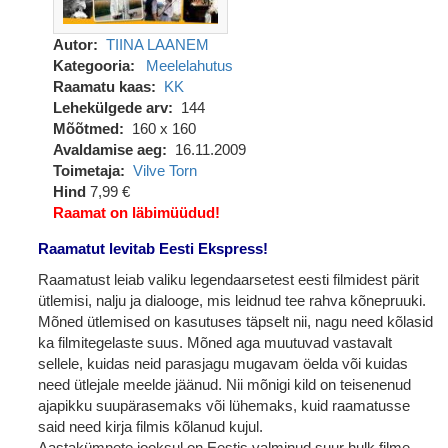
Autor
TIINA LAANEM
Kategooria
Meelelahutus
Raamatu kaas
KK
Lehekülgede arv
144
Mõõtmed
160 x 160
Avaldamise aeg
16.11.2009
Toimetaja
Vilve Torn
Hind
7,99 €
Raamat on läbimüüdud!
Raamatut levitab Eesti Ekspress!
Raamatust leiab valiku legendaarsetest eesti filmidest pärit
ütlemisi, nalju ja dialooge, mis leidnud tee rahva kõnepruuki.
Mõned ütlemised on kasutuses täpselt nii, nagu need kõlasid
ka filmitegelaste suus. Mõned aga muutuvad vastavalt
sellele, kuidas neid parasjagu mugavam öelda või kuidas
need ütlejale meelde jäänud. Nii mõnigi kild on teisenenud
ajapikku suupärasemaks või lühemaks, kuid raamatusse
said need kirja filmis kõlanud kujul.
Aastakümnete jooksul on Eestis valminud suur hulk filme,