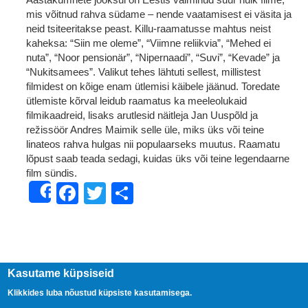
mis võitnud rahva südame – nende vaatamisest ei väsita ja
neid tsiteeritakse peast. Killu-raamatusse mahtus neist
kaheksa: “Siin me oleme”, “Viimne reliikvia”, “Mehed ei
nuta”, “Noor pensionär”, “Nipernaadi”, “Suvi”, “Kevade” ja
“Nukitsamees”. Valikut tehes lähtuti sellest, millistest
filmidest on kõige enam ütlemisi käibele jäänud. Toredate
ütlemiste kõrval leidub raamatus ka meeleolukaid
filmikaadreid, lisaks arutlesid näitleja Jan Uuspõld ja
režissöör Andres Maimik selle üle, miks üks või teine
linateos rahva hulgas nii populaarseks muutus. Raamatu
lõpust saab teada sedagi, kuidas üks või teine legendaarne
film sündis.
Facebook
Twitter
Share
Share
Kasutame küpsiseid
Klikkides luba nõustud küpsiste kasutamisega.