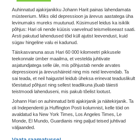
Auhinnatud ajakirjanikku Johann Harit painas lahendamata
müsteerium. Miks olid depressioon ja ärevus aastatega üha
levinumaks mureks muutunud. Küsimusel leidus ka isiklik
põhjus: Hari oli nende küüsis vaevelnud teismeliseeast saati.
Arsti pakutud lahendused tõid küll ajutist leevendust, kuid
sügav hingeline valu ei kadunud.
Täiskasvanuna asus Hari 60 000 kilomeetri pikkusele
teekonnale ümber maailma, et vestelda juhtivate
asjatundjatega selle üle, mis põhjustab nende arvates
depressiooni ja ärevushäireid ning mis neid leevendab. Ta
sai teada, et neil haigustel leidub üheksa erinevat teaduslikult
tõestatud põhjust ning sellest teadlikuna jõuab täiesti
teistmoodi lahenduseni, mis pakub tõelist lootust.
Johann Hari on auhinnatud briti ajakirjanik ja näitekirjanik. Ta
oli Independenti ja Huffington Posti kolumnist, kelle töid on
avaldatud ka New York Times, Los Angeles Times, Le
Monde, El Mundo, Guardianis ning paljud teised juhtivad
väljaanded.
Vaata raamatusse!