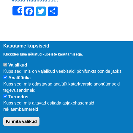
Facebook
Twitter
Share
Share
Kasutame küpsiseid
Klikkides luba nõustud küpsiste kasutamisega.
Vajalikud
Küpsised, mis on vajalikud veebisaidi põhifunktsioonide jaoks
Analüütika
Küpsised, mis edastavad analüütikatarkvarale anonüümseid
Uudised
tegevusandmeid
Turundus
Abi
Küpsised, mis aitavad esitada asjakohasemaid
KIRJASTUS PEGASUS OÜ © 2020
reklaambännereid
Paldiski mnt. 29 (A korpus VI korrus), Tallinn
Kinnita valikud
Üldtelefon: 666 1720