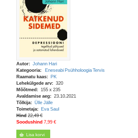
Autor
Johann Hari
Kategooria
Eneseabi
Psühholoogia
Tervis
Raamatu kaas
PK
Lehekülgede arv
320
Mõõtmed
155 x 235
Avaldamise aeg
23.10.2021
Tõlkija
Ülle Jälle
Toimetaja
Eva Saul
Hind
22,49 €
Soodushind
7,99 €
Lisa korvi