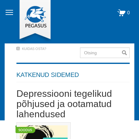
Liigu
edasi
0
põhisisu
juurde
KUIDAS OSTA?
Otsing
User
Account
Menu
KATKENUD SIDEMED
(logged
Depressiooni tegelikud
out)
põhjused ja ootamatud
lahendused