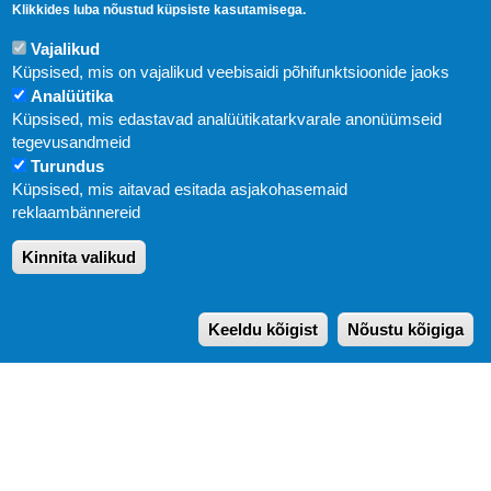
Klikkides luba nõustud küpsiste kasutamisega.
Vajalikud
Küpsised, mis on vajalikud veebisaidi põhifunktsioonide jaoks
Analüütika
Küpsised, mis edastavad analüütikatarkvarale anonüümseid
Uudised
tegevusandmeid
Turundus
Abi
Küpsised, mis aitavad esitada asjakohasemaid
KIRJASTUS PEGASUS OÜ © 2020
reklaambännereid
Paldiski mnt. 29 (A korpus VI korrus), Tallinn
Kinnita valikud
Üldtelefon: 666 1720
E-post:
pegasus[at]pegasus.ee
Keeldu kõigist
Nõustu kõigiga