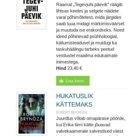
Raamat „Tegevjuhi päevik“ räägib
lihtsas keeles ja selgete näidete
varal põhimõtetest, mida järgides
saab luua midagi märkimisväärset
ja muutuda ise erakordseks. Need
ideed põhinevad psühholoogial,
käitumisteadusel ja muidugi ka
taskuhäälingu tarbeks peetud
vestlustel maailma edukaimate
inimestega.
Hind
23,40 €
Lisa korvi
HUKATUSLIK
KÄTTEMAKS
ROBERT BRYNDZA
Juurdlus võtab omapärase pöörde,
kui Erika tiimi kätte jõuavad
valvekaamerate salvestised viiest