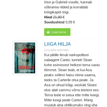
Irise ja Gabrieli voodis, kannab
sõbranna riideid ja korraldab
köögikapid ringi.
Hind
21,80 €
Soodushind
9,99 €
Lisa korvi
LIIGA HILJA
COLLEEN HOOVER
Kui pildile ilmub narkopolitsei
salaagent Carter, tunneb Sloan
kohe esimesest hetkest tema vastu
tõmmet. Sloan teab, et kui Asa
peaks sellest haisu ninna saama,
teeks ta Carterile otsa peale. Ja
Asa on olnud kõigi, eeskätt Sloani
elus alati sammu võrra teistest ees.
Tema teele ei seisa ette mitte keegi.
Mitte keegi peale Carteri. Mäng
muutub aina ohtlikumaks ning üha