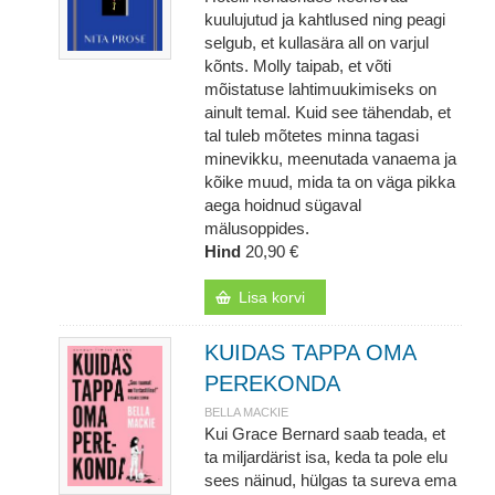
kuulujutud ja kahtlused ning peagi
selgub, et kullasära all on varjul
kõnts. Molly taipab, et võti
mõistatuse lahtimuukimiseks on
ainult temal. Kuid see tähendab, et
tal tuleb mõtetes minna tagasi
minevikku, meenutada vanaema ja
kõike muud, mida ta on väga pikka
aega hoidnud sügaval
mälusoppides.
Hind
20,90 €
Lisa korvi
KUIDAS TAPPA OMA
PEREKONDA
BELLA MACKIE
Kui Grace Bernard saab teada, et
ta miljardärist isa, keda ta pole elu
sees näinud, hülgas ta sureva ema