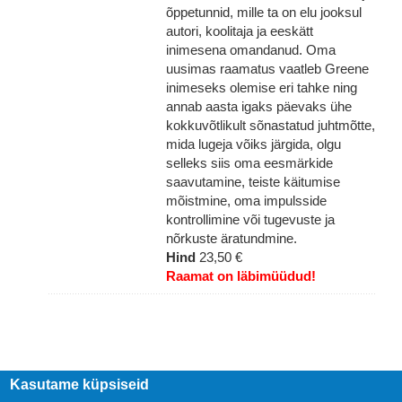
õppetunnid, mille ta on elu jooksul
autori, koolitaja ja eeskätt
inimesena omandanud. Oma
uusimas raamatus vaatleb Greene
inimeseks olemise eri tahke ning
annab aasta igaks päevaks ühe
kokkuvõtlikult sõnastatud juhtmõtte,
mida lugeja võiks järgida, olgu
selleks siis oma eesmärkide
saavutamine, teiste käitumise
mõistmine, oma impulsside
kontrollimine või tugevuste ja
nõrkuste äratundmine.
Hind
23,50 €
Raamat on läbimüüdud!
Kasutame küpsiseid