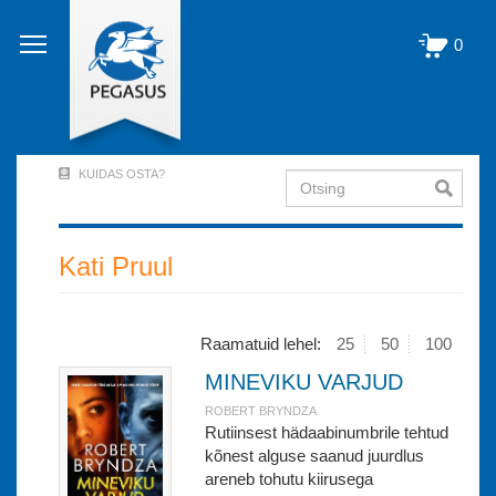
Liigu
edasi
0
põhisisu
juurde
KUIDAS OSTA?
Otsing
User
Account
Menu
Kati Pruul
(logged
out)
Raamatuid lehel:
25
50
100
MINEVIKU VARJUD
ROBERT BRYNDZA
Rutiinsest hädaabinumbrile tehtud
kõnest alguse saanud juurdlus
areneb tohutu kiirusega