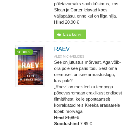
põletavamaks saab küsimus, kas
Sloan ja Carter leiavad koos
väljapääsu, enne kui on liiga hilja.
Hind
20,90 €
Lisa korvi
RAEV
ALEX MICHAELIDES
See on jutustus mõrvast. Aga võib-
olla pole see päris tõsi. Sest oma
olemuselt on see armastuslugu,
kas pole?
„Raev“ on meisterliku tempoga
põnevusromaan eraklikust endisest
filmitähest, kelle spontaanselt
korraldatud reis Kreeka erasaarele
lõpeb mõrvaga.
Hind
21,80 €
Soodushind
7,99 €