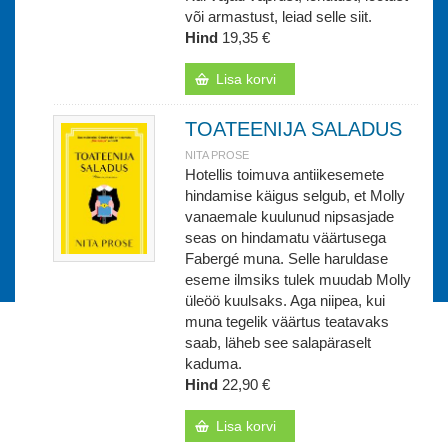
või armastust, leiad selle siit.
Hind
19,35 €
Lisa korvi
TOATEENIJA SALADUS
NITA PROSE
Hotellis toimuva antiikesemete
hindamise käigus selgub, et Molly
vanaemale kuulunud nipsasjade
seas on hindamatu väärtusega
Fabergé muna. Selle haruldase
eseme ilmsiks tulek muudab Molly
üleöö kuulsaks. Aga niipea, kui
muna tegelik väärtus teatavaks
saab, läheb see salapäraselt
kaduma.
Hind
22,90 €
Lisa korvi