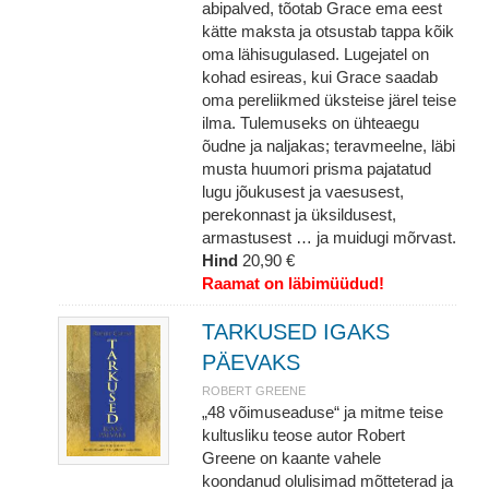
abipalved, tõotab Grace ema eest
kätte maksta ja otsustab tappa kõik
oma lähisugulased. Lugejatel on
kohad esireas, kui Grace saadab
oma pereliikmed üksteise järel teise
ilma. Tulemuseks on ühteaegu
õudne ja naljakas; teravmeelne, läbi
musta huumori prisma pajatatud
lugu jõukusest ja vaesusest,
perekonnast ja üksildusest,
armastusest … ja muidugi mõrvast.
Hind
20,90 €
Raamat on läbimüüdud!
TARKUSED IGAKS
PÄEVAKS
ROBERT GREENE
„48 võimuseaduse“ ja mitme teise
kultusliku teose autor Robert
Greene on kaante vahele
koondanud olulisimad mõtteterad ja