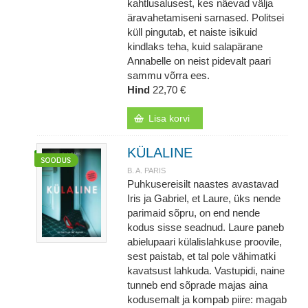
kahtlusalusest, kes näevad välja
äravahetamiseni sarnased. Politsei
küll pingutab, et naiste isikuid
kindlaks teha, kuid salapärane
Annabelle on neist pidevalt paari
sammu võrra ees.
Hind
22,70 €
Lisa korvi
KÜLALINE
B. A. PARIS
Puhkusereisilt naastes avastavad
Iris ja Gabriel, et Laure, üks nende
parimaid sõpru, on end nende
kodus sisse seadnud. Laure paneb
abielupaari külalislahkuse proovile,
sest paistab, et tal pole vähimatki
kavatsust lahkuda. Vastupidi, naine
tunneb end sõprade majas aina
kodusemalt ja kompab piire: magab