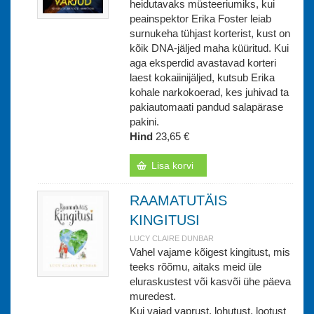
heidutavaks müsteeriumiks, kui
peainspektor Erika Foster leiab
surnukeha tühjast korterist, kust on
kõik DNA-jäljed maha küüritud. Kui
aga eksperdid avastavad korteri
laest kokaiinijäljed, kutsub Erika
kohale narkokoerad, kes juhivad ta
pakiautomaati pandud salapärase
pakini.
Hind
23,65 €
Lisa korvi
RAAMATUTÄIS
KINGITUSI
LUCY CLAIRE DUNBAR
Vahel vajame kõigest kingitust, mis
teeks rõõmu, aitaks meid üle
eluraskustest või kasvõi ühe päeva
muredest.
Kui vajad vaprust, lohutust, lootust