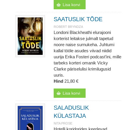
Lisa korvi
SAATUSLIK TÕDE
ROBERT BRYNDZA
Londoni Blackheathi elurajooni
korterist leitakse julmalt tapetud
noore naise surnukeha. Juhtumi
kallal tööle asudes viivad niidid
uurija Erika Fosteri podcast’ini, mille
tarbeks korteri omanik Vicky
Clarke päriselulisi krimilugusid
uuris.
Hind
21,80 €
Lisa korvi
SALADUSLIK
KÜLASTAJA
NITA PROSE
Hotelli koridorides keerlevad