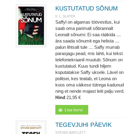
KUSTUTATUD SÕNUM
K. L. SLATER
Saffyl on algamas töövestlus, kui
saab oma parimalt sõbrannalt
Leonalt sõnumi: Ei saa rääkida …
ära saada sõnumit ega helista …
palun lihtsalt tule … Saffy murrab
parasjagu pead, mis lahti, kui tekst
telefoniekraanil muutub: Sõnum on
kustutatud. Kuus tundi hiljem
koputatakse Saffy uksele. Lävel on
politsei, kes teatab, et Leona on
koos oma väikese tütrega kadunud
ning et nende majast leiti palju verd.
Hind
21,95 €
Lisa korvi
TEGEVJUHI PÄEVIK
STEVEN BARTLETT