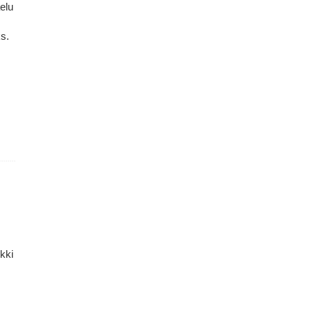
elu
s.
kki