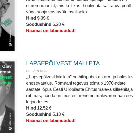
olmeromaanist, mis kriitikast hoolimata sai rahva poolt
väga sooja vastuvõtu osaliseks.
Hind
9,39 €
Soodushind
6,20 €
Raamat on läbimüüdud!
LAPSEPÕLVEST MALLETA
OLEV REMSU
„„Lapsepõlvest Malleta” on hilispubeka karm ja halastu
enesevaatlus. Romaani tegevus toimub 1970-ndate
aastate lõpus Eesti Üliõpilaste Ehitusmaleva sillaehitaja
rühmas, nõnda on teos esimene nn malevaromaan eest
kirjanduses.
Hind
12,52 €
Soodushind
5,10 €
Raamat on läbimüüdud!