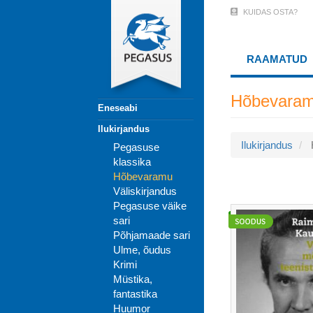
Liigu
KUIDAS OSTA?
User
edasi
põhisisu
Account
juurde
RAAMATUD
Menu
(logged
Hõbevara
Eneseabi
out)
Ilukirjandus
Ilukirjandus
Pegasuse
klassika
Hõbevaramu
Väliskirjandus
Pegasuse väike
sari
Põhjamaade sari
Ulme, õudus
Krimi
Müstika,
fantastika
Huumor