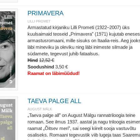
PRIMAVERA
LILLI PROMET
Armastatud kirjaniku Lilli Prometi (1922–2007) üks
kuulsaimaid teoseid „Primavera” (1971) kujutab eneses
armastusromaani, mille sisuks on Itaalia-reis. Aeg jook
läbi mineviku ja oleviku ning läbi inimeste silmade ja
südamete, tegevust juhib fataalsus.
Hind
12,52 €
Soodushind
3,50 €
Raamat on läbimüüdud!
TAEVA PALGE ALL
AUGUST MÄLK
„Taeva palge all” on August Mälgu rannatriloogia teine
romaan. See ilmus 1937. aastal ja nagu triloogia esime
raamat „Õitsev meri”, sai seegi kiirelt sooja vastuvõtu
osaliseks. Romaani tegevustik viib lugeja taas Saarem