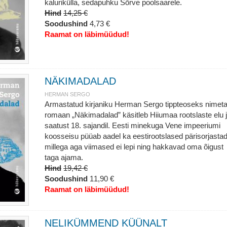
kalurikülla, sedapuhku Sõrve poolsaarele.
Hind
14,25 €
Soodushind
4,73 €
Raamat on läbimüüdud!
NÄKIMADALAD
HERMAN SERGO
Armastatud kirjaniku Herman Sergo tippteoseks nimet
romaan „Näkimadalad” käsitleb Hiiumaa rootslaste elu 
saatust 18. sajandil. Eesti minekuga Vene impeeriumi
koosseisu püüab aadel ka eestirootslased pärisorjastad
millega aga viimased ei lepi ning hakkavad oma õigust
taga ajama.
Hind
19,42 €
Soodushind
11,90 €
Raamat on läbimüüdud!
NELIKÜMMEND KÜÜNALT