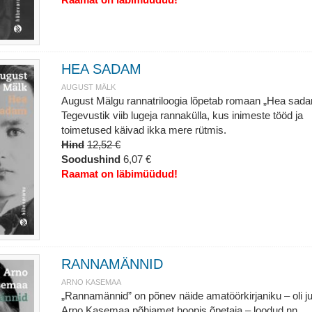
HEA SADAM
AUGUST MÄLK
August Mälgu rannatriloogia lõpetab romaan „Hea sada
Tegevustik viib lugeja rannakülla, kus inimeste tööd ja
toimetused käivad ikka mere rütmis.
Hind
12,52 €
Soodushind
6,07 €
Raamat on läbimüüdud!
RANNAMÄNNID
ARNO KASEMAA
„Rannamännid” on põnev näide amatöörkirjaniku – oli j
Arno Kasemaa põhiamet hoopis õpetaja – loodud nn