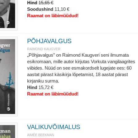
Hind
15,65 €
Soodushind
11,10 €
Raamat on läbimüüdud!
PÕHJAVALGUS
RAIMOND KAUGVER
„Põhjavalgus” on Raimond Kaugveri seni ilmumata
esikromaan, mille autor kirjutas Vorkuta vangilaagrites
viibides. Nüüd on see esmakordselt lugejate ees: 60
aastat pärast käsikirja lõpetamist, 18 aastat pärast
kirjaniku surma.
Hind
15,72 €
Raamat on läbimüüdud!
VALIKUVÕIMALUS
AIMÉE BEEKMAN