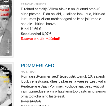
RAIMOND KAUGVER
Direktori asetäitja Villem Alavain on jõudnud oma 40.
sünnipäevani. Pidu on läbi, külalised lahkunud, küünlad
kustumas ja Villem mõtleb tagasi neile neljakümnele
aastale - küünal haaval.
Hind
14,69 €
Soodushind
6,07 €
Raamat on läbimüüdud!
POMMERI AED
MATS TRAAT
Romaani „Pommeri aed” tegevustik toimub 19. sajandi
lõpul, venestusajal ühes väikeses ja vaeses Eesti valla
Peategelane Jaan Pommer, kooliõpetaja, peab võitlust
vaimupimeduse ja viina laastamistöö vastu ning samas
oma töökoha ning laste eest.
Hind
14,69 €