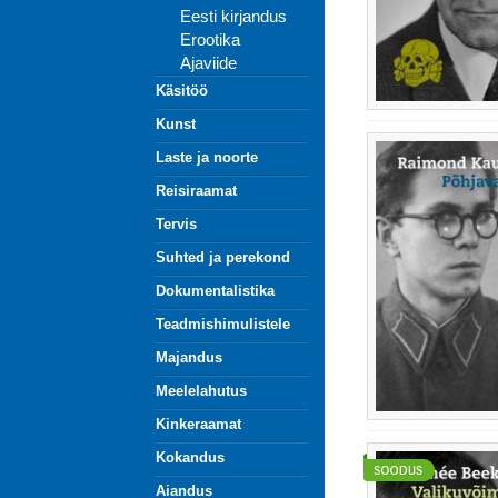
Eesti kirjandus
Erootika
Ajaviide
Käsitöö
Kunst
Laste ja noorte
Reisiraamat
Tervis
Suhted ja perekond
Dokumentalistika
Teadmishimulistele
Majandus
Meelelahutus
Kinkeraamat
Kokandus
Aiandus