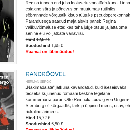
Regina tunneb end juba lootusetu vanatüdrukuna. Linna
esialgne sära ja põnevus on muutumas rutiiniks,
sõbrannade võrgustik kisub tüütuks pseudoperekonnak
Pärandusega saadud maja alevis paneb Regina
valikuvõimaluse ette: kas teha julge otsus ja jätta oma
senine elu või jätkata vanaviisi.
Hind
12,52 €
Soodushind
1,95 €
Raamat on läbimüüdud!
RANDRÖÖVEL
HERMAN SERGO
„Näkimadalate” jätkuna kavandatud, kuid iseseisvaks
teoseks kujunenud romaani keskne tegelane
kammerhärra parun Otto Reinhold Ludwig von Ungern-
Sternberg oli kõrgaadlik, tark ja õppinud mees, osav, eh
riukaline ärimees.
Hind
15,72 €
Soodushind
6,90 €
Raamat on läbimüüdud!