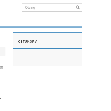
Otsing
OSTUKORV
00
s