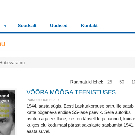
Soodsalt
Uudised
Kontakt
mu
Hõbevaramu
Raamatuid lehel:
25
50
1
VÕÕRA MÕÕGA TEENISTUSES
RAIMOND KAUGVER
1944. aasta sügis. Eesti Laskurkorpuse patrullile satub
kätte põgeneva endise SS-lase päevik. Selle autoriks
osutub aga eestlane, kes on täpselt kirja pannud, kuida
kulges elu kodumaal pärast sakslaste saabumist 1941.
aasta suvel.