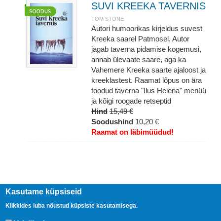
SUVI KREEKA TAVERNIS
TOM STONE
Autori humoorikas kirjeldus suvest
Kreeka saarel Patmosel. Autor
jagab taverna pidamise kogemusi,
annab ülevaate saare, aga ka
Vahemere Kreeka saarte ajaloost ja
kreeklastest. Raamat lõpus on ära
toodud taverna "Ilus Helena" menüü
ja kõigi roogade retseptid
Hind
15,49 €
Soodushind
10,20 €
Raamat on läbimüüdud!
Kasutame küpsiseid
Klikkides luba nõustud küpsiste kasutamisega.