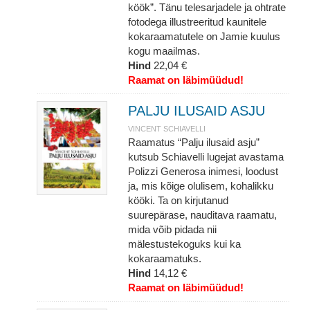
köök”. Tänu telesarjadele ja ohtrate
fotodega illustreeritud kaunitele
kokaraamatutele on Jamie kuulus
kogu maailmas.
Hind
22,04 €
Raamat on läbimüüdud!
PALJU ILUSAID ASJU
VINCENT SCHIAVELLI
Raamatus “Palju ilusaid asju”
kutsub Schiavelli lugejat avastama
Polizzi Generosa inimesi, loodust
ja, mis kõige olulisem, kohalikku
kööki. Ta on kirjutanud
suurepärase, nauditava raamatu,
mida võib pidada nii
mälestustekoguks kui ka
kokaraamatuks.
Hind
14,12 €
Raamat on läbimüüdud!