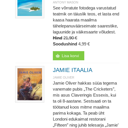
ANTONY MASON
See võrratute fotodega varustatud
teatmik on täiuslik teos, et lasta end
kaasa haarata maailma
tähelepanuväärseimate saarestike,
laguunide ja väikesaarte võludest.
Hind
21,90 €
Soodushind
4,99 €
Lisa korvi
JAMIE ITAALIA
JAMIE OLIVER
Jamie Oliver hakkas süüa tegema
vanemate pubis „The Cricketers”,
mis asus Claveringis Essexis, kui
ta oli 8-aastane. Sestsaati on ta
töötanud koos mitme maailma
parima kokaga. Ta peab üht
Londoni edukaimat restorani
„Fifteen” ning juhib telesarja „Jamie’