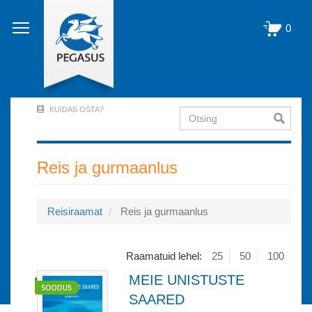
Liigu
edasi
0
põhisisu
juurde
KUIDAS OSTA?
Otsing
User
Account
Menu
Reis ja gurmaanlus
(logged
out)
Reisiraamat
Reis ja gurmaanlus
Raamatuid lehel:
25
50
100
MEIE UNISTUSTE
SAARED