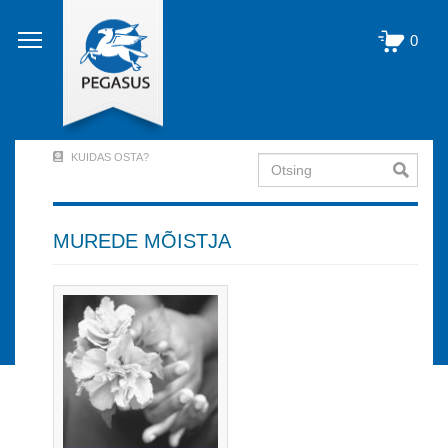
Liigu
edasi
0
põhisisu
juurde
KUIDAS OSTA?
Otsing
User
Account
Menu
MUREDE MÕISTJA
(logged
out)