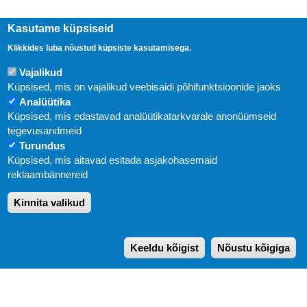
Kasutame küpsiseid
Klikkides luba nõustud küpsiste kasutamisega.
Vajalikud
Küpsised, mis on vajalikud veebisaidi põhifunktsioonide jaoks
Analüütika
Küpsised, mis edastavad analüütikatarkvarale anonüümseid
Uudised
tegevusandmeid
Turundus
Abi
Küpsised, mis aitavad esitada asjakohasemaid
KIRJASTUS PEGASUS OÜ © 2020
reklaambännereid
Paldiski mnt. 29 (A korpus VI korrus), Tallinn
Kinnita valikud
Üldtelefon: 666 1720
E-post:
pegasus[at]pegasus.ee
Keeldu kõigist
Nõustu kõigiga