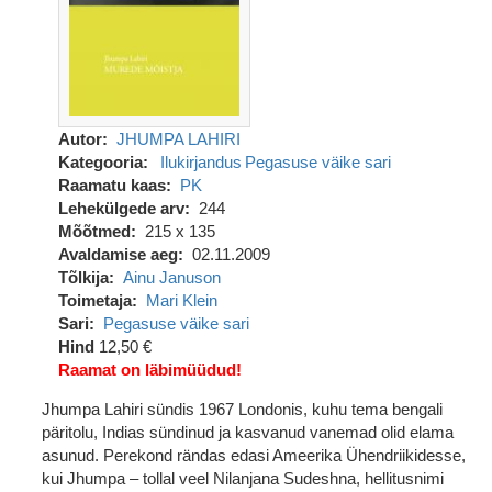
Autor
JHUMPA LAHIRI
Kategooria
Ilukirjandus
Pegasuse väike sari
Raamatu kaas
PK
Lehekülgede arv
244
Mõõtmed
215 x 135
Avaldamise aeg
02.11.2009
Tõlkija
Ainu Januson
Toimetaja
Mari Klein
Sari
Pegasuse väike sari
Hind
12,50 €
Raamat on läbimüüdud!
Jhumpa Lahiri sündis 1967 Londonis, kuhu tema bengali
päritolu, Indias sündinud ja kasvanud vanemad olid elama
asunud. Perekond rändas edasi Ameerika Ühendriikidesse,
kui Jhumpa – tollal veel Nilanjana Sudeshna, hellitusnimi