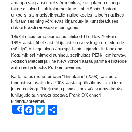
Jhumpa sai pärisnimeks Ameerikas, kus pikema nimega
toime ei tuldud – oli kolmeaastane. Lahiri õppis Bostoni
ülikoolis, sai magistrikraadid inglise keeles ja loomingulises
kirjutamises ning võrdlevas kirjandus- ja kunstiteaduses,
doktorikraadi renessansiuuringutes.
1998 ilmusid tema esimesed lühilood The New Yorkeris.
1999. aastal üheksast lühijutust koosnev kogumik “Murede
mõistja”, millega algas Jhumpa Lahiri kirjanduslik tähelend.
Kogumik sai mitmeid auhindu, sealhulgas PEN/Hemingway,
Addison Metcalfi ja The New Yorkeri aasta parima esikteose
auhinnad ja lõpuks Pulitzeri preemia.
Ka tema esimene romaan “Nimekaim” (2003) sai suure
tunnustuse osaliseks. 2008. aasta aprillis ilmus Lahiri teine
jutustustekogu “Harjumatu pinnas”, mis võitis tähtsaimaks
lühilugude auhinnaks peetava Frank O’Connori
kirjanduspreemia.
Facebook
Twitter
Share
Share