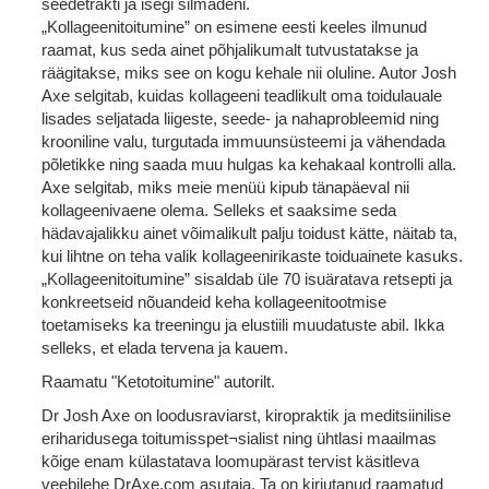
seedetrakti ja isegi silmadeni.
„Kollageenitoitumine” on esimene eesti keeles ilmunud
raamat, kus seda ainet põhjalikumalt tutvustatakse ja
räägitakse, miks see on kogu kehale nii oluline. Autor Josh
Axe selgitab, kuidas kollageeni teadlikult oma toidulauale
lisades seljatada liigeste, seede- ja nahaprobleemid ning
krooniline valu, turgutada immuunsüsteemi ja vähendada
põletikke ning saada muu hulgas ka kehakaal kontrolli alla.
Axe selgitab, miks meie menüü kipub tänapäeval nii
kollageenivaene olema. Selleks et saaksime seda
hädavajalikku ainet võimalikult palju toidust kätte, näitab ta,
kui lihtne on teha valik kollageenirikaste toiduainete kasuks.
„Kollageenitoitumine” sisaldab üle 70 isuäratava retsepti ja
konkreetseid nõuandeid keha kollageenitootmise
toetamiseks ka treeningu ja elustiili muudatuste abil. Ikka
selleks, et elada tervena ja kauem.
Raamatu "Ketotoitumine" autorilt.
Dr Josh Axe on loodusraviarst, kiropraktik ja meditsiinilise
eriharidusega toitumisspet¬sialist ning ühtlasi maailmas
kõige enam külastatava loomupärast tervist käsitleva
veebilehe DrAxe.com asutaja. Ta on kirjutanud raamatud