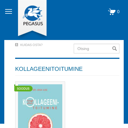
Liigu
edasi
0
põhisisu
juurde
KUIDAS OSTA?
Otsing
User
Account
Menu
KOLLAGEENITOITUMINE
(logged
out)