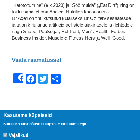
„Ketotoitumine” (e k 2020) ja „Söö mulda” („Eat Dirt”) ning on
toidulisanditefirma Ancient Nutrition kaasasutaja.
Dr Axe’i on tihti kutsutud külaliseks Dr Ozi tervisesaatesse
ja ta on kirjutanud artikleid sellistele ajakirjadele ja -lehtedele
nagu Shape, PopSugar, HuffPost, Men’s Health, Forbes,
Business Insider, Muscle & Fitness Hers ja Well+Good.
Vaata raamatusse!
Facebook
Twitter
Share
Share
Kasutame küpsiseid
Klikkides luba nõustud küpsiste kasutamisega.
Vajalikud