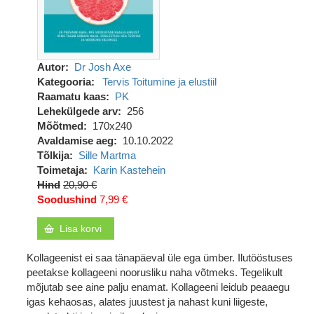
Autor
Dr Josh Axe
Kategooria
Tervis
Toitumine ja elustiil
Raamatu kaas
PK
Lehekülgede arv
256
Mõõtmed
170x240
Avaldamise aeg
10.10.2022
Tõlkija
Sille Martma
Toimetaja
Karin Kastehein
Hind
20,90 €
Soodushind
7,99 €
Lisa korvi
Kollageenist ei saa tänapäeval üle ega ümber. Ilutööstuses
peetakse kollageeni noorusliku naha võtmeks. Tegelikult
mõjutab see aine palju enamat. Kollageeni leidub peaaegu
igas kehaosas, alates juustest ja nahast kuni liigeste,