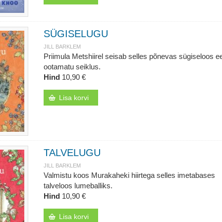
SÜGISELUGU
JILL BARKLEM
Priimula Metshiirel seisab selles põnevas sügiseloos e
ootamatu seiklus.
Hind
10,90 €
Lisa korvi
TALVELUGU
JILL BARKLEM
Valmistu koos Murakaheki hiirtega selles imetabases
talveloos lumeballiks.
Hind
10,90 €
Lisa korvi