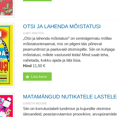
OTSI JA LAHENDA MÕISTATUSI
GARY PANTON
„Otsi ja lahenda mõistatusi“ on seninägematu möllav
mõistatusteraamat, mis on pilgeni täis põnevat
peamurdmist ja paeluvaid otsimispilte. Siin on kuhjaga
mõistatusi, millele vastuseid leida! Mind saab teha,
vahetada, kokku ajada ja läbi lüüa.
Hind
11,50 €
Lisa korvi
MATAMÄNGUD NUTIKATELE LASTELE
GARETH MOORE
Siin on korrutustabeli tundmise ja kujundite otsimise
ülesandeid, peastarvutamise proovikive, arvupüramiide