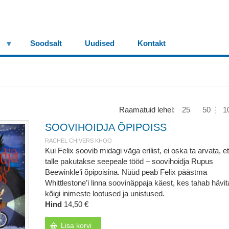
Soodsalt
Uudised
Kontakt
Raamatuid lehel:
25
50
1
SOOVIHOIDJA ÕPIPOISS
RACHEL CHIVERS KHOO
Kui Felix soovib midagi väga erilist, ei oska ta arvata, et
talle pakutakse seepeale tööd – soovihoidja Rupus
Beewinkle’i õpipoisina. Nüüd peab Felix päästma
Whittlestone’i linna soovinäppaja käest, kes tahab hävi
kõigi inimeste lootused ja unistused.
Hind
14,50 €
Lisa korvi