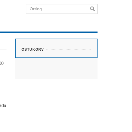
Otsing
OSTUKORV
00
tada