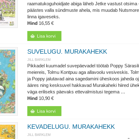
raamatukoguhoidjate abiga läheb Jetke vastust otsima 
päästes valla sündmuste ahela, mis muudab Nutsmore’
linna igaveseks.
Hind
16,55 €
Lisa korvi
SUVELUGU. MURAKAHEKK
JILL BARKLEM
Pikkadel kuumadel suvepäevadel töötab Poppy Särasi
meiereis, Tolmu Kontpuu aga allavoolu vesiveskis. Tol
ja Poppy jalutavad aina sagedamini üheskoos jaheda o
ääres ning kesksuvel hakkavad Murakaheki hiired ühe
väga eriliseks päevaks ettevalmistusi tegema …
Hind
10,90 €
Lisa korvi
KEVADELUGU. MURAKAHEKK
JILL BARKLEM