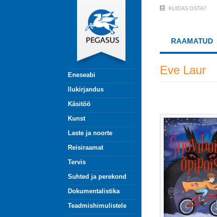
Liigu
KUIDAS OSTA?
User
edasi
põhisisu
Account
juurde
RAAMATUD
Menu
(logged
Eve Laur
Eneseabi
out)
Ilukirjandus
Käsitöö
Kunst
Laste ja noorte
Reisiraamat
Tervis
Suhted ja perekond
Dokumentalistika
Teadmishimulistele