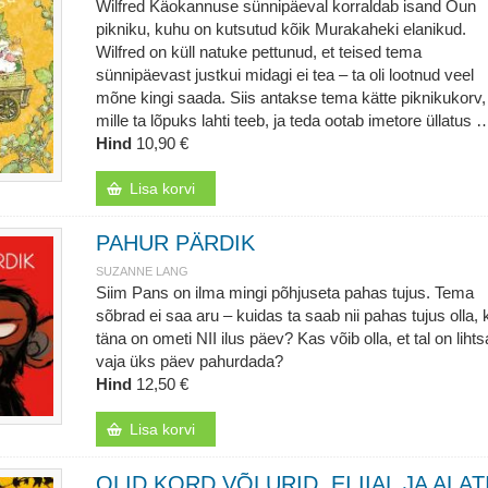
Wilfred Käokannuse sünnipäeval korraldab isand Õun
pikniku, kuhu on kutsutud kõik Murakaheki elanikud.
Wilfred on küll natuke pettunud, et teised tema
sünnipäevast justkui midagi ei tea – ta oli lootnud veel
mõne kingi saada. Siis antakse tema kätte piknikukorv,
mille ta lõpuks lahti teeb, ja teda ootab imetore üllatus 
Hind
10,90 €
Lisa korvi
PAHUR PÄRDIK
SUZANNE LANG
Siim Pans on ilma mingi põhjuseta pahas tujus. Tema
sõbrad ei saa aru – kuidas ta saab nii pahas tujus olla, 
täna on ometi NII ilus päev? Kas võib olla, et tal on lihtsa
vaja üks päev pahurdada?
Hind
12,50 €
Lisa korvi
OLID KORD VÕLURID. EI IIAL JA ALAT