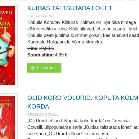
KUIDAS TALTSUTADA LOHET
CRESSIDA COWELL
Kokutis Kohutav Kilttursk Kolmas on liiga pika nimega
väikesevõitu viiking. Kõik ütlevad, et ta on kasutu, kuid
Kokutis peab juhtima kümmet poissi, kes tahavad saa
Karvaste Huligaanide hõimu liikmeks.
Hind
10,80 €
Soodushind
4,99 €
Lisa korvi
OLID KORD VÕLURID. KOPUTA KOLM
KORDA
CRESSIDA COWELL
„Olid kord võlurid. Koputa kolm korda” on Cressida
Cowelli, ülipopulaarse sarja „Kuidas taltsutada lohet” aut
uue sarja „Olid kord võlurid” kolmas osa.