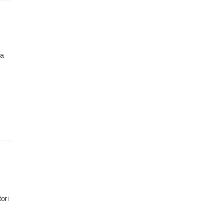
da
ori