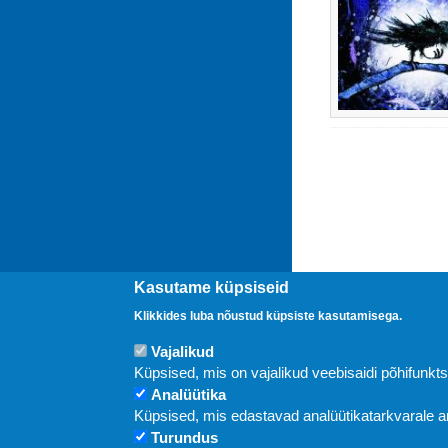
Kasutame küpsiseid
Klikkides luba nõustud küpsiste kasutamisega.
Vajalikud
Uudised
Küpsised, mis on vajalikud veebisaidi põhifunkt
Analüütika
Küpsised, mis edastavad analüütikatarkvarale
Turundus