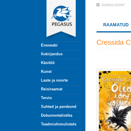
Liigu
KUIDAS OSTA?
User
edasi
põhisisu
Account
juurde
RAAMATUD
Menu
(logged
Cressida C
Eneseabi
out)
Ilukirjandus
Käsitöö
Kunst
Laste ja noorte
Reisiraamat
Tervis
Suhted ja perekond
Dokumentalistika
Teadmishimulistele