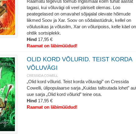
Raamatu tegevus toimub Inglismaal kolm tuhat aastat
tagasi, kui võluvägi oli veel päriselt olemas. Loo
peategelased on omavahel sõjajalal olevate hõimude
liikmed Soov ja Xar. Soov on sõdalastüdruk, kellel on
võlulusikas ja võlusilm, Xar on võluripoiss, kelle käel on
ohtlik sortsiplekk.
Hind
17,95 €
Raamat on läbimüüdud!
OLID KORD VÕLURID. TEIST KORDA
VÕLUVÄGI
CRESSIDA COWELL
„Olid kord võlurid. Teist korda võluvägi” on Cressida
Cowelli, ülipopulaarse sarja „Kuidas taltsutada lohet” aut
uue sarja „Olid kord võlurid” teine osa.
Hind
17,95 €
Raamat on läbimüüdud!