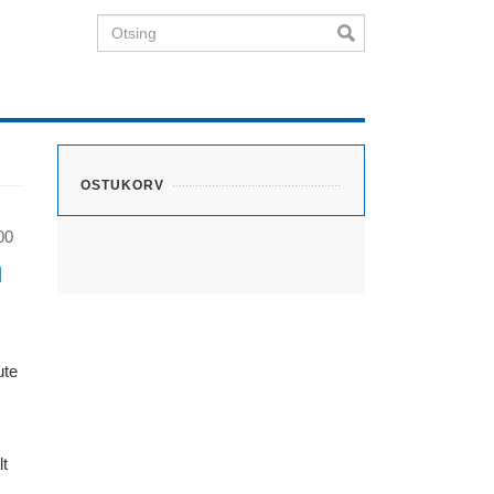
Otsing
OSTUKORV
00
I
ute
lt