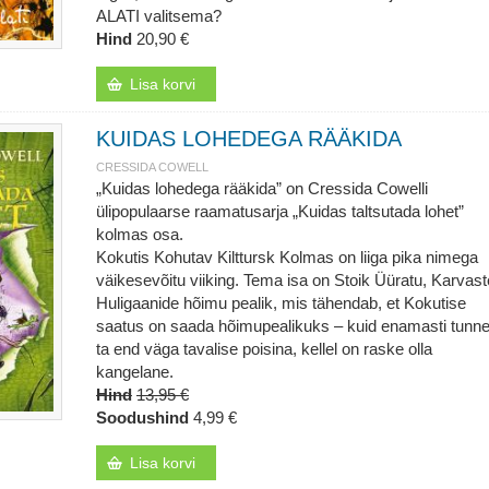
ALATI valitsema?
Hind
20,90 €
Lisa korvi
KUIDAS LOHEDEGA RÄÄKIDA
CRESSIDA COWELL
„Kuidas lohedega rääkida” on Cressida Cowelli
ülipopulaarse raamatusarja „Kuidas taltsutada lohet”
kolmas osa.
Kokutis Kohutav Kilttursk Kolmas on liiga pika nimega
väikesevõitu viiking. Tema isa on Stoik Üüratu, Karvast
Huligaanide hõimu pealik, mis tähendab, et Kokutise
saatus on saada hõimupealikuks – kuid enamasti tunn
ta end väga tavalise poisina, kellel on raske olla
kangelane.
Hind
13,95 €
Soodushind
4,99 €
Lisa korvi