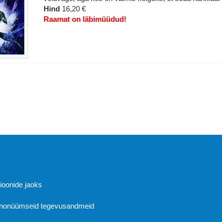
Hind
16,20 €
Raamat on läbimüüdud!
Abi
sioonide jaoks
 anonüümseid tegevusandmeid