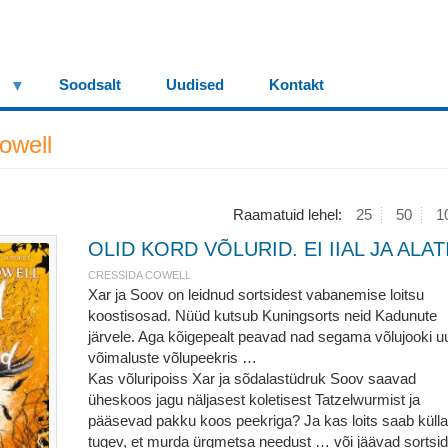
Soodsalt
Uudised
Kontakt
owell
Raamatuid lehel:
25
50
1
OLID KORD VÕLURID. EI IIAL JA ALAT
CRESSIDA COWELL
Xar ja Soov on leidnud sortsidest vabanemise loitsu
koostisosad. Nüüd kutsub Kuningsorts neid Kadunute
järvele. Aga kõigepealt peavad nad segama võlujooki u
võimaluste võlupeekris …
Kas võluripoiss Xar ja sõdalastüdruk Soov saavad
üheskoos jagu näljasest koletisest Tatzelwurmist ja
pääsevad pakku koos peekriga? Ja kas loits saab külla
tugev, et murda ürgmetsa needust … või jäävad sortsid