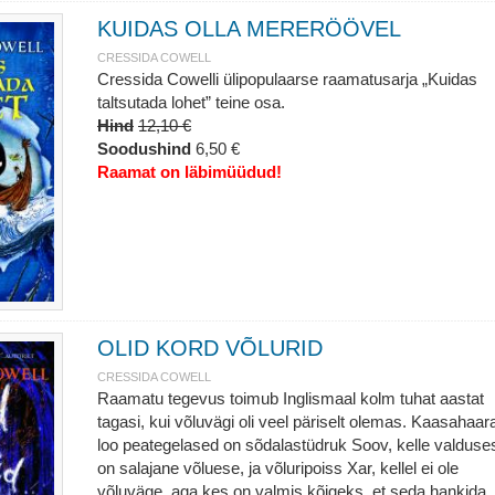
KUIDAS OLLA MERERÖÖVEL
CRESSIDA COWELL
Cressida Cowelli ülipopulaarse raamatusarja „Kuidas
taltsutada lohet” teine osa.
Hind
12,10 €
Soodushind
6,50 €
Raamat on läbimüüdud!
OLID KORD VÕLURID
CRESSIDA COWELL
Raamatu tegevus toimub Inglismaal kolm tuhat aastat
tagasi, kui võluvägi oli veel päriselt olemas. Kaasahaar
loo peategelased on sõdalastüdruk Soov, kelle valduse
on salajane võluese, ja võluripoiss Xar, kellel ei ole
võluväge, aga kes on valmis kõigeks, et seda hankida.