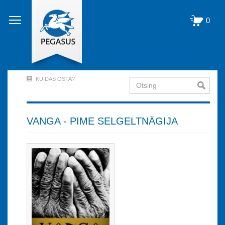
Liigu
edasi
0
põhisisu
juurde
KUIDAS OSTA?
Otsing
User
Account
Menu
VANGA - PIME SELGELTNÄGIJA
(logged
out)