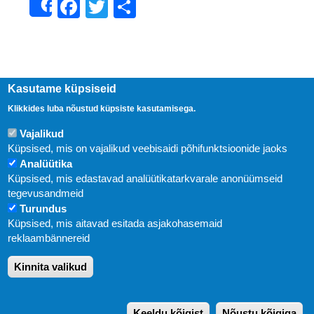
Facebook
Twitter
Share
Share
Kasutame küpsiseid
Klikkides luba nõustud küpsiste kasutamisega.
Vajalikud
Küpsised, mis on vajalikud veebisaidi põhifunktsioonide jaoks
Analüütika
Küpsised, mis edastavad analüütikatarkvarale anonüümseid
Uudised
tegevusandmeid
Turundus
Abi
Küpsised, mis aitavad esitada asjakohasemaid
KIRJASTUS PEGASUS OÜ © 2020
reklaambännereid
Paldiski mnt. 29 (A korpus VI korrus), Tallinn
Kinnita valikud
Üldtelefon: 666 1720
E-post:
pegasus[at]pegasus.ee
Keeldu kõigist
Nõustu kõigiga