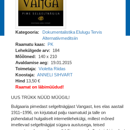
Kategooria
Dokumentalistika
Elulugu
Tervis
Alternatiivmeditsiin
Raamatu kaas
PK
Lehekülgede arv
184
Mõõtmed
140 x 210
Avaldamise aeg
19.01.2015
Toimetaja
Violetta Riidas
Koostaja
ANNELI SIHVART
Hind
13,50 €
Raamat on läbimüüdud!
UUS TRÜKK NÜÜD MÜÜGIL!
Bulgaaria pimedast selgeltnägijast Vangast, kes elas aastail
1911‒1996, on kirjutatud palju raamatuid ja talle on
pühendatud hulgaliselt internetilehekülgi, millest mõned
imetlevad selgeltnägijat sügava austusega, teised