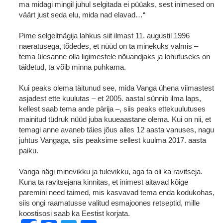
ma midagi mingil juhul selgitada ei püüaks, sest inimesed on
väärt just seda elu, mida nad elavad…“
Pime selgeltnägija lahkus siit ilmast 11. augustil 1996
naeratusega, tõdedes, et nüüd on ta minekuks valmis ‒
tema ülesanne olla ligimestele nõuandjaks ja lohutuseks on
täidetud, ta võib minna puhkama.
Kui peaks olema täitunud see, mida Vanga ühena viimastest
asjadest ette kuulutas – et 2005. aastal sünnib ilma laps,
kellest saab tema ande pärija –, siis peaks ettekuulutuses
mainitud tüdruk nüüd juba kuueaastane olema. Kui on nii, et
temagi anne avaneb täies jõus alles 12 aasta vanuses, nagu
juhtus Vangaga, siis peaksime sellest kuulma 2017. aasta
paiku.
Vanga nägi minevikku ja tulevikku, aga ta oli ka ravitseja.
Kuna ta ravitsejana kinnitas, et inimest aitavad kõige
paremini need taimed, mis kasvavad tema enda kodukohas,
siis ongi raamatusse valitud esmajoones retseptid, mille
koostisosi saab ka Eestist korjata.