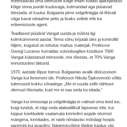
meenutavad oma olemuselt kõige enam kollast ajakirjandust
kõige sinna juurde kuuluvaga, kolmandad aga püüavad
tõestada, et kuulus Bulgaaria pime selgeltnägija oli lihtsalt
väga kaval rahaahne petis ja lisaks sellele ehk ka
eriteenistuste agent.
Teadlased püüdsid Vangat uurida ja mõista ligi
kolmkümmend aastat. Tema sõnu kirjutati üles ja kontrolliti
hiljem, kogutud on tohutus mahus materjali. Professor
Georgi Lozanov korraldas sotsioloogilise küsitluse 7000
Vangat külastanud inimesele, mis tõestas, et 70% Vanga
ennustustest täitusid.
1970. aastate lõpus toimus Bulgaarias avalik diskussioon
Vanga kui fenomeni üle. Professor Nikola Šipkovenski võttis
tulemused kokku sõnadega: „Me ei suuda selle nähtuse
olemust tõestada, kuid me ei saa seda ka eitada.“
Vanga kui ennustaja ja selgeltnägija ei valinud oma teed ise,
kuigi tundub, et nägi seda alateadlikult lapseeas ette, kui
kippus keeldudele vaatamata kinnisilmi asjade otsimist
mängima, kinnitades, et näeb nõndaviisi mõndagi hoopis
paremini kui avasilmi. Nägemisvõime tõeline kaotus viis