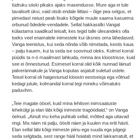
tüdruku siiski pikaks ajaks masendusse. Mure aga ei tule
tavaliselt üksi, vaid otsib endale liitlasi – õige pea selgus, et
pimedast neiust peab lisaks kõigele muule saama kasuema
orbunud õdedele-vendadele. Sellal hakkasidki Vangat
külastama saadikud teisalt, kes tegid talle ülesandeks olla
toeks veel enamatele inimestele kui üksnes oma lähedased.
Vanga teenistus, kui seda nõnda võib nimetada, kestis kaua
‒ palju kauem, kui ta seda ise soovinud oleks. Kolmel korral
püüdis ta n-ö maailmast lahkuda, minna ära kloostrisse, kuid
see ei õnnestunud. Esimesel korral olid kõik nunnad läinud
palverännakule ja Vanga koputas asjatult suletud ustele.
Teisel korral oli haigestunud kloostri eestseisja ega võtnud
kedagi jutule, kolmandal korral tegi mineku võimatuks
paduvihm.
„Teie magate öösel, kuid mina lehitsen inimsaatuste
lehekülgi ja elan läbi kõigi inimeste tragöödiaid,“ on Vanga
öelnud. „Ainult mu keha puhkab sellal, mõtted aga uitavad
ringi. Ma näen nii palju, öösiti näen ja kuulen ma eriti hästi.
Elan sellal läbi kõigi inimeste piinu ega suuda ega julgegi
seda selgitada, sest range hääl hoiatab mind lakkamatult, et