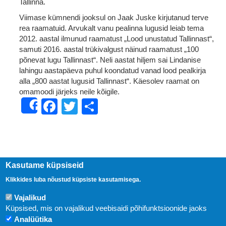
Tallinna.
Viimase kümnendi jooksul on Jaak Juske kirjutanud terve
rea raamatuid. Arvukalt vanu pealinna lugusid leiab tema
2012. aastal ilmunud raamatust „Lood unustatud Tallinnast“,
samuti 2016. aastal trükivalgust näinud raamatust „100
põnevat lugu Tallinnast“. Neli aastat hiljem sai Lindanise
lahingu aastapäeva puhul koondatud vanad lood pealkirja
alla „800 aastat lugusid Tallinnast“. Käesolev raamat on
omamoodi järjeks neile kõigile.
Facebook
Twitter
Share
Share
Kasutame küpsiseid
Klikkides luba nõustud küpsiste kasutamisega.
Vajalikud
Küpsised, mis on vajalikud veebisaidi põhifunktsioonide jaoks
Analüütika