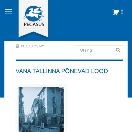
Liigu
edasi
0
põhisisu
juurde
KUIDAS OSTA?
Otsing
User
Account
Menu
VANA TALLINNA PÕNEVAD LOOD
(logged
out)