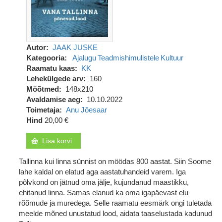
Autor
JAAK JUSKE
Kategooria
Ajalugu
Teadmishimulistele
Kultuur
Raamatu kaas
KK
Lehekülgede arv
160
Mõõtmed
148x210
Avaldamise aeg
10.10.2022
Toimetaja
Anu Jõesaar
Hind
20,00 €
Lisa korvi
Tallinna kui linna sünnist on möödas 800 aastat. Siin Soome
lahe kaldal on elatud aga aastatuhandeid varem. Iga
põlvkond on jätnud oma jälje, kujundanud maastikku,
ehitanud linna. Samas elanud ka oma igapäevast elu
rõõmude ja muredega. Selle raamatu eesmärk ongi tuletada
meelde mõned unustatud lood, aidata taaselustada kadunud