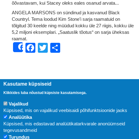
õõvastavam, kui Stacey oleks eales osanud arvata...
ANGELA MARSONS on sündinud ja kasvanud Black
Countryl. Tema loodud Kim Stone’i sarja raamatuid on
tõlgitud 30 keelde ning müüdud kokku üle 27 riigis, kokku üle
5,2 miljoni eksemplari. „Saatuslik tõotus“ on sarja üheksas
raamat.
Facebook
Twitter
Share
Share
Kasutame küpsiseid
Klikkides luba nõustud küpsiste kasutamisega.
Vajalikud
Küpsised, mis on vajalikud veebisaidi põhifunktsioonide jaoks
Analüütika
Küpsised, mis edastavad analüütikatarkvarale anonüümseid
Uudised
tegevusandmeid
Turundus
Abi