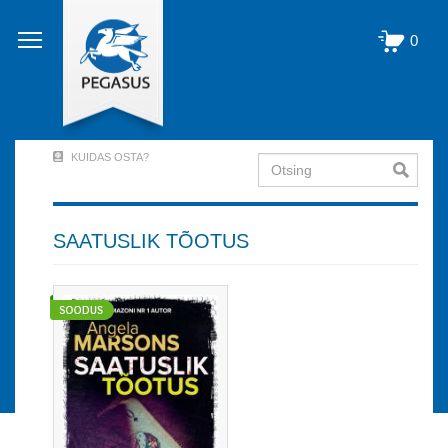
Liigu
edasi
0
põhisisu
juurde
KUIDAS OSTA?
Otsing
User
Account
Menu
SAATUSLIK TÕOTUS
(logged
out)