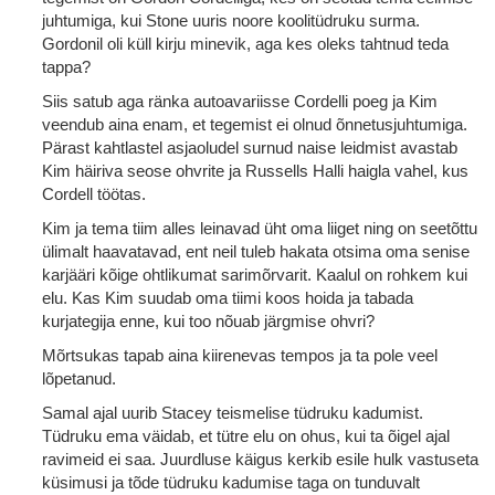
juhtumiga, kui Stone uuris noore koolitüdruku surma.
Gordonil oli küll kirju minevik, aga kes oleks tahtnud teda
tappa?
Siis satub aga ränka autoavariisse Cordelli poeg ja Kim
veendub aina enam, et tegemist ei olnud õnnetusjuhtumiga.
Pärast kahtlastel asjaoludel surnud naise leidmist avastab
Kim häiriva seose ohvrite ja Russells Halli haigla vahel, kus
Cordell töötas.
Kim ja tema tiim alles leinavad üht oma liiget ning on seetõttu
ülimalt haavatavad, ent neil tuleb hakata otsima oma senise
karjääri kõige ohtlikumat sarimõrvarit. Kaalul on rohkem kui
elu. Kas Kim suudab oma tiimi koos hoida ja tabada
kurjategija enne, kui too nõuab järgmise ohvri?
Mõrtsukas tapab aina kiirenevas tempos ja ta pole veel
lõpetanud.
Samal ajal uurib Stacey teismelise tüdruku kadumist.
Tüdruku ema väidab, et tütre elu on ohus, kui ta õigel ajal
ravimeid ei saa. Juurdluse käigus kerkib esile hulk vastuseta
küsimusi ja tõde tüdruku kadumise taga on tunduvalt