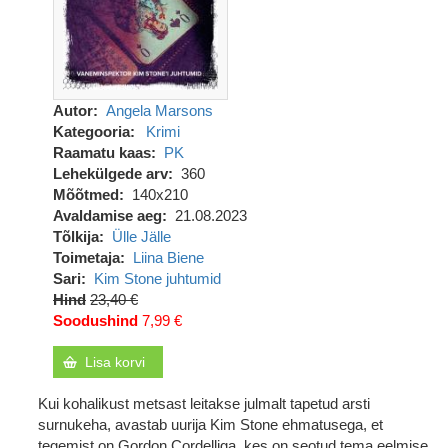
Autor
Angela Marsons
Kategooria
Krimi
Raamatu kaas
PK
Lehekülgede arv
360
Mõõtmed
140x210
Avaldamise aeg
21.08.2023
Tõlkija
Ülle Jälle
Toimetaja
Liina Biene
Sari
Kim Stone juhtumid
Hind
23,40 €
Soodushind
7,99 €
Lisa korvi
Kui kohalikust metsast leitakse julmalt tapetud arsti
surnukeha, avastab uurija Kim Stone ehmatusega, et
tegemist on Gordon Cordelliga, kes on seotud tema eelmise