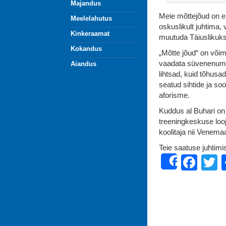
Majandus
Meie mõttejõud on e
Meelelahutus
oskuslikult juhtima, 
Kinkeraamat
muutuda Täiuslikuks
Kokandus
„Mõtte jõud“ on või
vaadata süvenenumal
Aiandus
lihtsad, kuid tõhus
seatud sihtide ja s
aforisme.
Kuddus al Buhari on
treeningkeskuse looj
koolitaja nii Venema
Teie saatuse juhtimi
Fac
T
Share