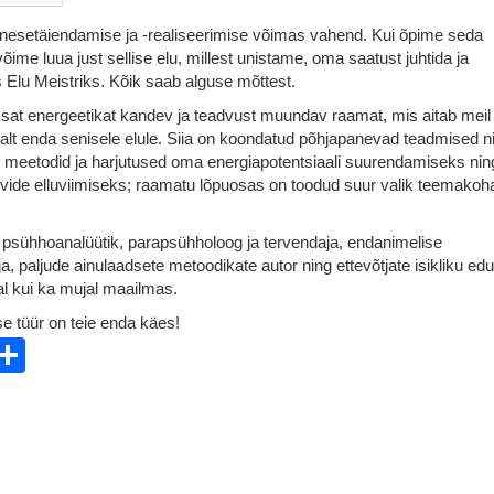
nesetäiendamise ja -realiseerimise võimas vahend. Kui õpime seda
võime luua just sellise elu, millest unistame, oma saatust juhtida ja
 Elu Meistriks. Kõik saab alguse mõttest.
msat energeetikat kandev ja teadvust muundav raamat, mis aitab meil
t enda senisele elule. Siia on koondatud põhjapanevad teadmised n
ad meetodid ja harjutused oma energiapotentsiaali suurendamiseks nin
oovide elluviimiseks; raamatu lõpuosas on toodud suur valik teemakoh
 psühhoanalüütik, parapsühholoog ja tervendaja, endanimelise
a, paljude ainulaadsete metoodikate autor ning ettevõtjate isikliku edu
al kui ka mujal maailmas.
se tüür on teie enda käes!
ebook
witter
Share