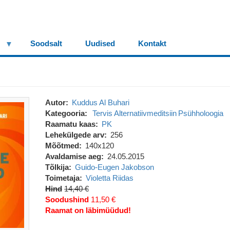
Soodsalt
Uudised
Kontakt
Autor
Kuddus Al Buhari
Kategooria
Tervis
Alternatiivmeditsiin
Psühholoogia
Raamatu kaas
PK
Lehekülgede arv
256
Mõõtmed
140x120
Avaldamise aeg
24.05.2015
Tõlkija
Guido-Eugen Jakobson
Toimetaja
Violetta Riidas
Hind
14,40 €
Soodushind
11,50 €
Raamat on läbimüüdud!