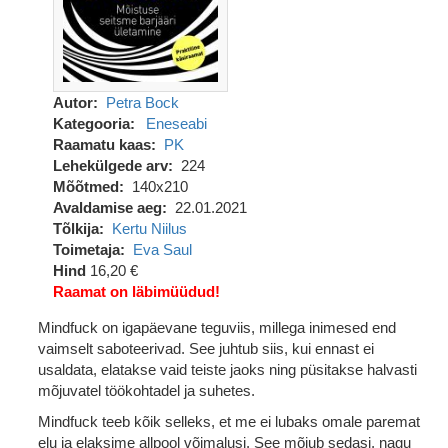
Autor
Petra Bock
Kategooria
Eneseabi
Raamatu kaas
PK
Lehekülgede arv
224
Mõõtmed
140x210
Avaldamise aeg
22.01.2021
Tõlkija
Kertu Niilus
Toimetaja
Eva Saul
Hind
16,20 €
Raamat on läbimüüdud!
Mindfuck on igapäevane teguviis, millega inimesed end
vaimselt saboteerivad. See juhtub siis, kui ennast ei
usaldata, elatakse vaid teiste jaoks ning püsitakse halvasti
mõjuvatel töökohtadel ja suhetes.
Mindfuck teeb kõik selleks, et me ei lubaks omale paremat
elu ja elaksime allpool võimalusi. See mõjub sedasi, nagu