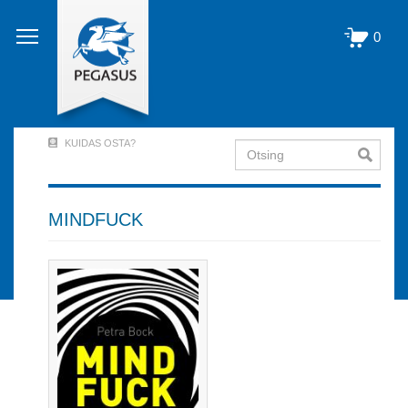
Liigu
edasi
0
põhisisu
juurde
KUIDAS OSTA?
Otsing
User
Account
Menu
MINDFUCK
(logged
out)