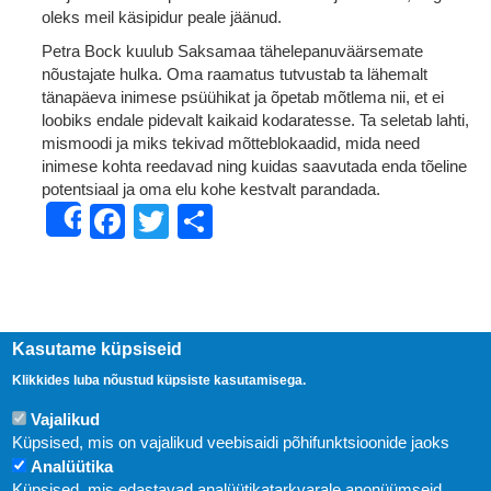
oleks meil käsipidur peale jäänud.
Petra Bock kuulub Saksamaa tähelepanuväärsemate
nõustajate hulka. Oma raamatus tutvustab ta lähemalt
tänapäeva inimese psüühikat ja õpetab mõtlema nii, et ei
loobiks endale pidevalt kaikaid kodaratesse. Ta seletab lahti,
mismoodi ja miks tekivad mõtteblokaadid, mida need
inimese kohta reedavad ning kuidas saavutada enda tõeline
potentsiaal ja oma elu kohe kestvalt parandada.
Facebook
Twitter
Share
Share
Kasutame küpsiseid
Klikkides luba nõustud küpsiste kasutamisega.
Vajalikud
Küpsised, mis on vajalikud veebisaidi põhifunktsioonide jaoks
Analüütika
Küpsised, mis edastavad analüütikatarkvarale anonüümseid